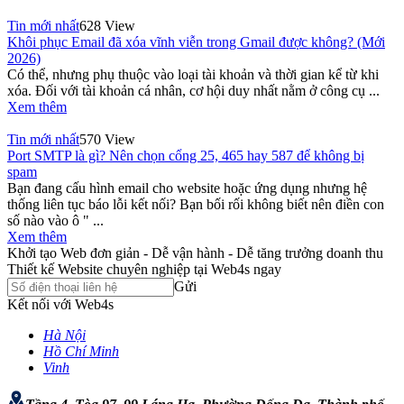
Tin mới nhất
628 View
Khôi phục Email đã xóa vĩnh viễn trong Gmail được không? (Mới
2026)
Có thể, nhưng phụ thuộc vào loại tài khoản và thời gian kể từ khi
xóa. Đối với tài khoản cá nhân, cơ hội duy nhất nằm ở công cụ ...
Xem thêm
Tin mới nhất
570 View
Port SMTP là gì? Nên chọn cổng 25, 465 hay 587 để không bị
spam
Bạn đang cấu hình email cho website hoặc ứng dụng nhưng hệ
thống liên tục báo lỗi kết nối? Bạn bối rối không biết nên điền con
số nào vào ô " ...
Xem thêm
Khởi tạo Web đơn giản - Dễ vận hành - Dễ tăng trưởng doanh thu
Thiết kế Website chuyên nghiệp tại Web4s ngay
Gửi
Kết nối với Web4s
Hà Nội
Hồ Chí Minh
Vinh