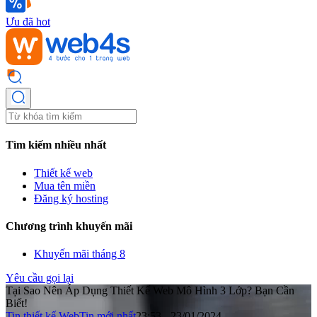
Ưu đã hot
Tìm kiếm nhiều nhất
Thiết kế web
Mua tên miền
Đăng ký hosting
Chương trình khuyến mãi
Khuyến mãi tháng 8
Yêu cầu gọi lại
Tại Sao Nên Áp Dụng Thiết Kế Web Mô Hình 3 Lớp? Bạn Cần
Biết!
Tin thiết kế Web
Tin mới nhất
23:53 - 23/01/2024