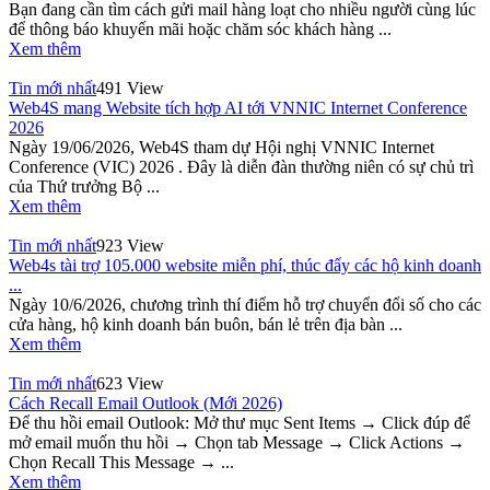
Bạn đang cần tìm cách gửi mail hàng loạt cho nhiều người cùng lúc
để thông báo khuyến mãi hoặc chăm sóc khách hàng ...
Xem thêm
Tin mới nhất
491 View
Web4S mang Website tích hợp AI tới VNNIC Internet Conference
2026
Ngày 19/06/2026, Web4S tham dự Hội nghị VNNIC Internet
Conference (VIC) 2026 . Đây là diễn đàn thường niên có sự chủ trì
của Thứ trưởng Bộ ...
Xem thêm
Tin mới nhất
923 View
Web4s tài trợ 105.000 website miễn phí, thúc đẩy các hộ kinh doanh
...
Ngày 10/6/2026, chương trình thí điểm hỗ trợ chuyển đổi số cho các
cửa hàng, hộ kinh doanh bán buôn, bán lẻ trên địa bàn ...
Xem thêm
Tin mới nhất
623 View
Cách Recall Email Outlook (Mới 2026)
Để thu hồi email Outlook: Mở thư mục Sent Items → Click đúp để
mở email muốn thu hồi → Chọn tab Message → Click Actions →
Chọn Recall This Message → ...
Xem thêm