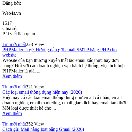
Đăng bởi:
Web4s.vn
1517
Chia sẻ:
Bài viết liên quan
Tin mới nhất
223 View
PHPMailer là gì? Hướng dẫn gửi email SMTP bằng PHP cho
website
Website của bạn thường xuyên thất lạc email xác thực hay đơn
hàng? Đối với các doanh nghiệp vận hành hệ thống, việc tích hợp
PHPMailer là giải ...
Xem thêm
Tin mới nhất
321 View
Các loại email thông dụng hiện nay (2026)
Hiện nay có các loại email thông dụng như email cá nhân, email
doanh nghiệp, email marketing, email giao dịch hay email tạm thời.
Mỗi loại được thiết kế cho ...
Xem thêm
Tin mới nhất
352 View
Cách gửi Mail hàng loạt bằng Gmail (2026)