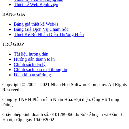
Thiết kế Web Bệnh viện
BẢNG GIÁ
Bảng giá thiết kế Web4s
Bảng Giá Dịch Vụ Chăm Sóc
Thiết Kế Bộ Nhận Diện Thương Hiệu
TRỢ GIÚP
Tài liệu hướng dẫn
Hướng dẫn thanh toán
Chính sách đại lý
Chính sách bảo mật thông tin
Điều khoản sử dụng
Copyright © 2002 – 2021 Nhan Hoa Software Company. All Rights
Reserved.
Công ty TNHH Phần mềm Nhân Hòa. Đại diện: Ông Hồ Trung
Dũng
Giấy phép kinh doanh số: 0101289966 do Sở kế hoạch và Đầu tư
Hà nội cấp ngày 19/09/2002