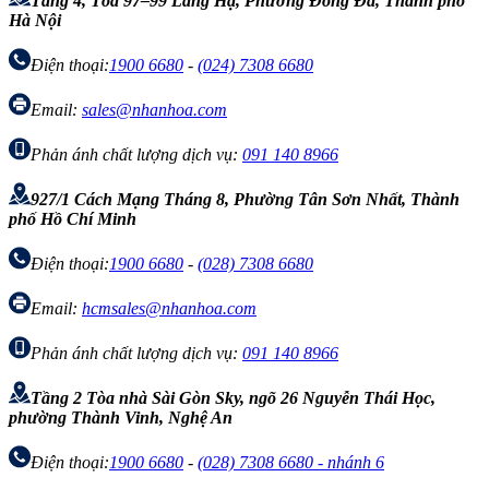
Tầng 4, Tòa 97–99 Láng Hạ, Phường Đống Đa, Thành phố
Hà Nội
Điện thoại:
1900 6680
-
(024) 7308 6680
Email:
sales@nhanhoa.com
Phản ánh chất lượng dịch vụ:
091 140 8966
927/1 Cách Mạng Tháng 8, Phường Tân Sơn Nhất, Thành
phố Hồ Chí Minh
Điện thoại:
1900 6680
-
(028) 7308 6680
Email:
hcmsales@nhanhoa.com
Phản ánh chất lượng dịch vụ:
091 140 8966
Tầng 2 Tòa nhà Sài Gòn Sky, ngõ 26 Nguyễn Thái Học,
phường Thành Vinh, Nghệ An
Điện thoại:
1900 6680
-
(028) 7308 6680 - nhánh 6