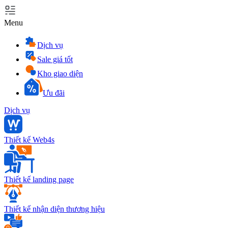
Menu
Dịch vụ
Sale giá tốt
Kho giao diện
Ưu đãi
Dịch vụ
Thiết kế Web4s
Thiết kế landing page
Thiết kế nhận diện thương hiệu