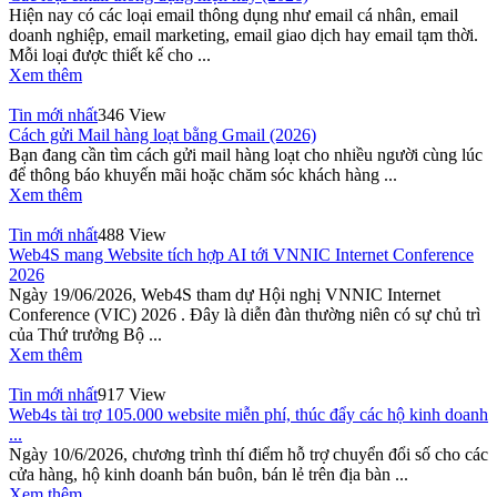
Hiện nay có các loại email thông dụng như email cá nhân, email
doanh nghiệp, email marketing, email giao dịch hay email tạm thời.
Mỗi loại được thiết kế cho ...
Xem thêm
Tin mới nhất
346 View
Cách gửi Mail hàng loạt bằng Gmail (2026)
Bạn đang cần tìm cách gửi mail hàng loạt cho nhiều người cùng lúc
để thông báo khuyến mãi hoặc chăm sóc khách hàng ...
Xem thêm
Tin mới nhất
488 View
Web4S mang Website tích hợp AI tới VNNIC Internet Conference
2026
Ngày 19/06/2026, Web4S tham dự Hội nghị VNNIC Internet
Conference (VIC) 2026 . Đây là diễn đàn thường niên có sự chủ trì
của Thứ trưởng Bộ ...
Xem thêm
Tin mới nhất
917 View
Web4s tài trợ 105.000 website miễn phí, thúc đẩy các hộ kinh doanh
...
Ngày 10/6/2026, chương trình thí điểm hỗ trợ chuyển đổi số cho các
cửa hàng, hộ kinh doanh bán buôn, bán lẻ trên địa bàn ...
Xem thêm