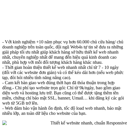
- Với kinh nghiệm +10 năm phục vụ hơn 60.000 chủ cửa hàng/ chủ
doanh nghiệp trên toàn quốc, đội ngũ Web4s tự tin sẽ đưa ra những
giải pháp tối ưu nhất giúp khách hàng sở hữu thiết kế web nhanh
nhất, chuyên nghiệp nhất để mang đến hiệu quả kinh doanh cao
nhất, phù hợp với mỗi đối tượng khách hàng khác nhau.
- Thời gian hoàn thiện thiết kế web nhanh nhất chỉ từ 7 - 10 ngày
(đối với các website đơn giản) và có thể kéo dài hơn (nếu web phức
tạp, đòi hỏi nhiều tính năng nâng cao).
- Cam kết bàn giao web đúng thời hạn đã thỏa thuận trong hợp
đồng.- Chi phí tạo website trọn gói: Chỉ từ 9k/ngày, bao gồm giao
diện web và hosting lưu trữ. Bạn cũng có thể được tặng thêm tên
miền, chứng chỉ bảo mật SSL, banner, Umail… khi đăng ký các gói
web từ 5GB trở lên.
- Web đảm bảo vận hành ổn định, tốc độ load web nhanh, bảo mật
nhiều lớp, an toàn dữ liệu cho website của bạn.