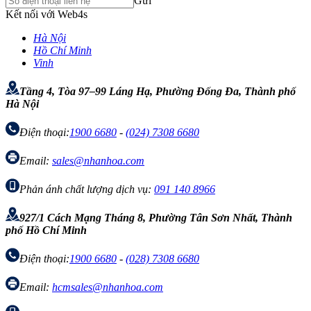
Gửi
Kết nối với Web4s
Hà Nội
Hồ Chí Minh
Vinh
Tầng 4, Tòa 97–99 Láng Hạ, Phường Đống Đa, Thành phố
Hà Nội
Điện thoại:
1900 6680
-
(024) 7308 6680
Email:
sales@nhanhoa.com
Phản ánh chất lượng dịch vụ:
091 140 8966
927/1 Cách Mạng Tháng 8, Phường Tân Sơn Nhất, Thành
phố Hồ Chí Minh
Điện thoại:
1900 6680
-
(028) 7308 6680
Email:
hcmsales@nhanhoa.com