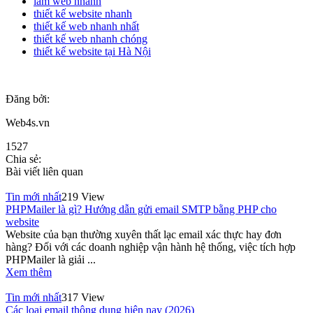
làm web nhanh
thiết kế website nhanh
thiết kế web nhanh nhất
thiết kế web nhanh chóng
thiết kế website tại Hà Nội
Đăng bởi:
Web4s.vn
1527
Chia sẻ:
Bài viết liên quan
Tin mới nhất
219 View
PHPMailer là gì? Hướng dẫn gửi email SMTP bằng PHP cho
website
Website của bạn thường xuyên thất lạc email xác thực hay đơn
hàng? Đối với các doanh nghiệp vận hành hệ thống, việc tích hợp
PHPMailer là giải ...
Xem thêm
Tin mới nhất
317 View
Các loại email thông dụng hiện nay (2026)