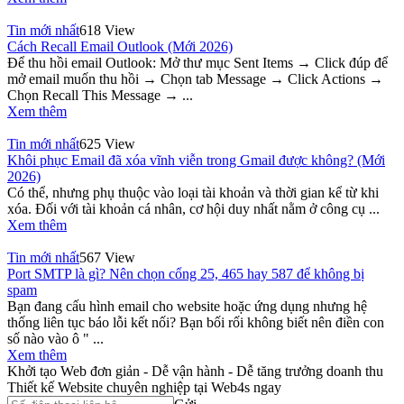
Tin mới nhất
618 View
Cách Recall Email Outlook (Mới 2026)
Để thu hồi email Outlook: Mở thư mục Sent Items → Click đúp để
mở email muốn thu hồi → Chọn tab Message → Click Actions →
Chọn Recall This Message → ...
Xem thêm
Tin mới nhất
625 View
Khôi phục Email đã xóa vĩnh viễn trong Gmail được không? (Mới
2026)
Có thể, nhưng phụ thuộc vào loại tài khoản và thời gian kể từ khi
xóa. Đối với tài khoản cá nhân, cơ hội duy nhất nằm ở công cụ ...
Xem thêm
Tin mới nhất
567 View
Port SMTP là gì? Nên chọn cổng 25, 465 hay 587 để không bị
spam
Bạn đang cấu hình email cho website hoặc ứng dụng nhưng hệ
thống liên tục báo lỗi kết nối? Bạn bối rối không biết nên điền con
số nào vào ô " ...
Xem thêm
Khởi tạo Web đơn giản - Dễ vận hành - Dễ tăng trưởng doanh thu
Thiết kế Website chuyên nghiệp tại Web4s ngay