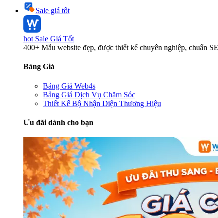
Sale giá tốt
hot
Sale Giá Tốt
400+ Mẫu website đẹp, được thiết kế chuyên nghiệp, chuẩn S
Bảng Giá
Bảng Giá Web4s
Bảng Giá Dịch Vụ Chăm Sóc
Thiết Kế Bộ Nhận Diện Thương Hiệu
Ưu đãi dành cho bạn