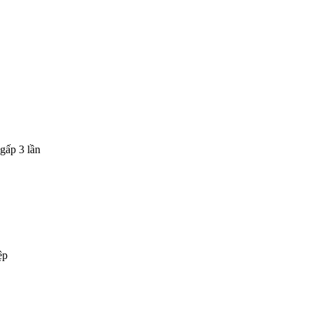
gấp 3 lần
ệp