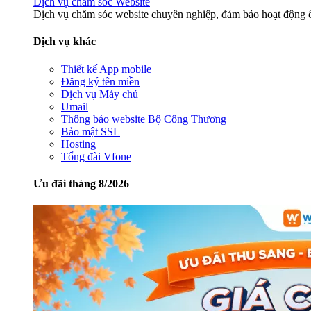
Dịch vụ chăm sóc Website
Dịch vụ chăm sóc website chuyên nghiệp, đảm bảo hoạt động ổ
Dịch vụ khác
Thiết kế App mobile
Đăng ký tên miền
Dịch vụ Máy chủ
Umail
Thông báo website Bộ Công Thương
Bảo mật SSL
Hosting
Tổng đài Vfone
Ưu đãi tháng 8/2026