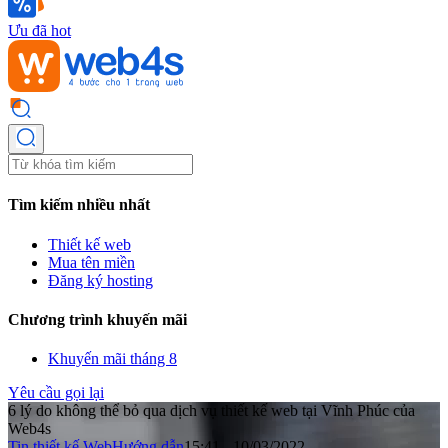
Ưu đã hot
Tìm kiếm nhiều nhất
Thiết kế web
Mua tên miền
Đăng ký hosting
Chương trình khuyến mãi
Khuyến mãi tháng 8
Yêu cầu gọi lại
6 lý do không thể bỏ qua dịch vụ thiết kế web tại Vĩnh Phúc của
Web4s
Tin thiết kế Web
Hướng dẫn
15:41 - 10/03/2022