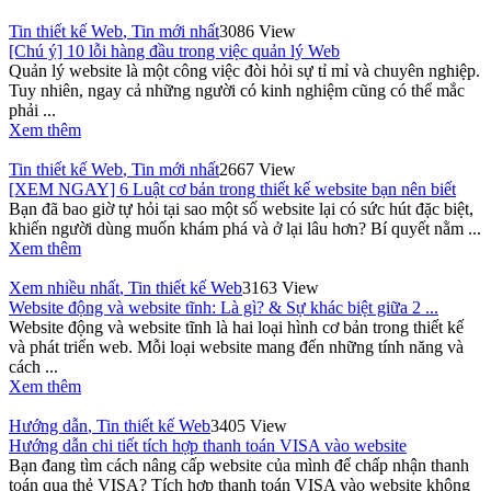
Tin thiết kế Web
,
Tin mới nhất
3086 View
[Chú ý] 10 lỗi hàng đầu trong việc quản lý Web
Quản lý website là một công việc đòi hỏi sự tỉ mỉ và chuyên nghiệp.
Tuy nhiên, ngay cả những người có kinh nghiệm cũng có thể mắc
phải ...
Xem thêm
Tin thiết kế Web
,
Tin mới nhất
2667 View
[XEM NGAY] 6 Luật cơ bản trong thiết kế website bạn nên biết
Bạn đã bao giờ tự hỏi tại sao một số website lại có sức hút đặc biệt,
khiến người dùng muốn khám phá và ở lại lâu hơn? Bí quyết nằm ...
Xem thêm
Xem nhiều nhất
,
Tin thiết kế Web
3163 View
Website động và website tĩnh: Là gì? & Sự khác biệt giữa 2 ...
Website động và website tĩnh là hai loại hình cơ bản trong thiết kế
và phát triển web. Mỗi loại website mang đến những tính năng và
cách ...
Xem thêm
Hướng dẫn
,
Tin thiết kế Web
3405 View
Hướng dẫn chi tiết tích hợp thanh toán VISA vào website
Bạn đang tìm cách nâng cấp website của mình để chấp nhận thanh
toán qua thẻ VISA? Tích hợp thanh toán VISA vào website không