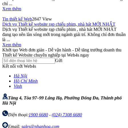
chỉ ...
Xem thêm
Tin thiết kế Web
2847 View
Dịch vụ Thiết kế website rạp chiếu phim, nhà hát MỚI NHẤT
Dịch vụ Thiết kế website rạp chiếu phim , nhà hát MỚI NHẤT
đang tạo nên làn sóng mới trong ngành giải trí. Không chỉ đơn thuần
là ...
Xem thêm
Khởi tạo Web đơn giản - Dễ vận hành - Dễ tăng trưởng doanh thu
Thiết kế Website chuyên nghiệp tại Web4s ngay
Gửi
Kết nối với Web4s
Hà Nội
Hồ Chí Minh
Vinh
Tầng 4, Tòa 97–99 Láng Hạ, Phường Đống Đa, Thành phố
Hà Nội
Điện thoại:
1900 6680
-
(024) 7308 6680
Email:
sales@nhanhoa.com