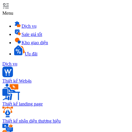
Menu
Dịch vụ
Sale giá tốt
Kho giao diện
Ưu đãi
Dịch vụ
Thiết kế Web4s
Thiết kế landing page
Thiết kế nhận diện thương hiệu