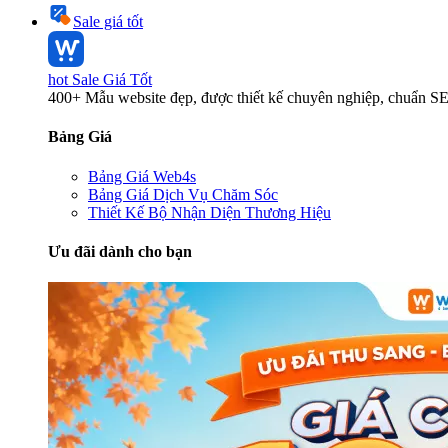
Sale giá tốt
hot
Sale Giá Tốt
400+ Mẫu website đẹp, được thiết kế chuyên nghiệp, chuẩn S
Bảng Giá
Bảng Giá Web4s
Bảng Giá Dịch Vụ Chăm Sóc
Thiết Kế Bộ Nhận Diện Thương Hiệu
Ưu đãi dành cho bạn