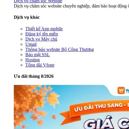
Dịch vụ chăm sóc Website
Dịch vụ chăm sóc website chuyên nghiệp, đảm bảo hoạt động ổ
Dịch vụ khác
Thiết kế App mobile
Đăng ký tên miền
Dịch vụ Máy chủ
Umail
Thông báo website Bộ Công Thương
Bảo mật SSL
Hosting
Tổng đài Vfone
Ưu đãi tháng 8/2026