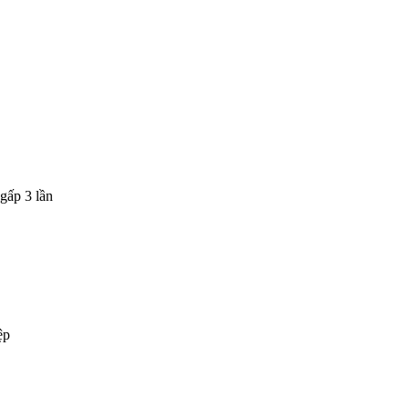
gấp 3 lần
ệp