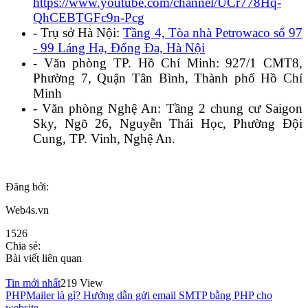
https://www.youtube.com/channel/UCr778Hq-
QhCEBTGFc9n-Pcg
- Trụ sở Hà Nội:
Tầng 4, Tòa nhà Petrowaco số 97
- 99 Láng Hạ, Đống Đa, Hà Nội
- Văn phòng TP. Hồ Chí Minh: 927/1 CMT8,
Phường 7, Quận Tân Bình, Thành phố Hồ Chí
Minh
- Văn phòng Nghệ An: Tầng 2 chung cư Saigon
Sky, Ngõ 26, Nguyễn Thái Học, Phường Đội
Cung, TP. Vinh, Nghệ An.
Đăng bởi:
Web4s.vn
1526
Chia sẻ:
Bài viết liên quan
Tin mới nhất
219 View
PHPMailer là gì? Hướng dẫn gửi email SMTP bằng PHP cho
website