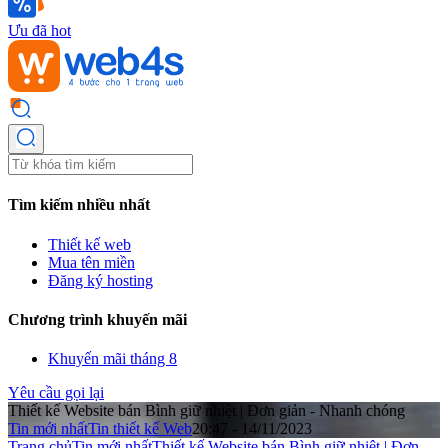
Ưu đã hot
Tìm kiếm nhiều nhất
Thiết kế web
Mua tên miền
Đăng ký hosting
Chương trình khuyến mãi
Khuyến mãi tháng 8
Yêu cầu gọi lại
Thiết kế Website bán Bình giữ nhiệt | Đơn giản - Nhanh chóng
Tin mới nhất
Tin thiết kế Web
20:47 - 14/11/2023
Trang chủ
Tin mới nhất
Thiết kế Website bán Bình giữ nhiệt | Đơn