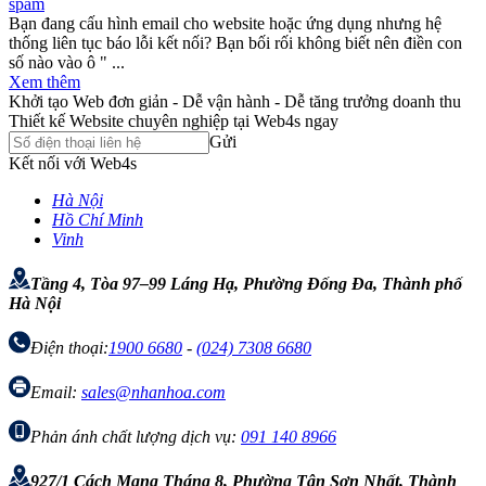
spam
Bạn đang cấu hình email cho website hoặc ứng dụng nhưng hệ
thống liên tục báo lỗi kết nối? Bạn bối rối không biết nên điền con
số nào vào ô " ...
Xem thêm
Khởi tạo Web đơn giản - Dễ vận hành - Dễ tăng trưởng doanh thu
Thiết kế Website chuyên nghiệp tại Web4s ngay
Gửi
Kết nối với Web4s
Hà Nội
Hồ Chí Minh
Vinh
Tầng 4, Tòa 97–99 Láng Hạ, Phường Đống Đa, Thành phố
Hà Nội
Điện thoại:
1900 6680
-
(024) 7308 6680
Email:
sales@nhanhoa.com
Phản ánh chất lượng dịch vụ:
091 140 8966
927/1 Cách Mạng Tháng 8, Phường Tân Sơn Nhất, Thành