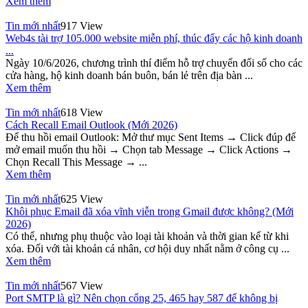
Xem thêm
Tin mới nhất
917 View
Web4s tài trợ 105.000 website miễn phí, thúc đẩy các hộ kinh doanh
...
Ngày 10/6/2026, chương trình thí điểm hỗ trợ chuyển đổi số cho các
cửa hàng, hộ kinh doanh bán buôn, bán lẻ trên địa bàn ...
Xem thêm
Tin mới nhất
618 View
Cách Recall Email Outlook (Mới 2026)
Để thu hồi email Outlook: Mở thư mục Sent Items → Click đúp để
mở email muốn thu hồi → Chọn tab Message → Click Actions →
Chọn Recall This Message → ...
Xem thêm
Tin mới nhất
625 View
Khôi phục Email đã xóa vĩnh viễn trong Gmail được không? (Mới
2026)
Có thể, nhưng phụ thuộc vào loại tài khoản và thời gian kể từ khi
xóa. Đối với tài khoản cá nhân, cơ hội duy nhất nằm ở công cụ ...
Xem thêm
Tin mới nhất
567 View
Port SMTP là gì? Nên chọn cổng 25, 465 hay 587 để không bị