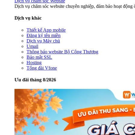
Dịch vụ chăm sóc Website
Dịch vụ chăm sóc website chuyên nghiệp, đảm bảo hoạt động ổ
Dịch vụ khác
Thiết kế App mobile
Đăng ký tên miền
Dịch vụ Máy chủ
Umail
Thông báo website Bộ Công Thương
Bảo mật SSL
Hosting
Tổng đài Vfone
Ưu đãi tháng 8/2026