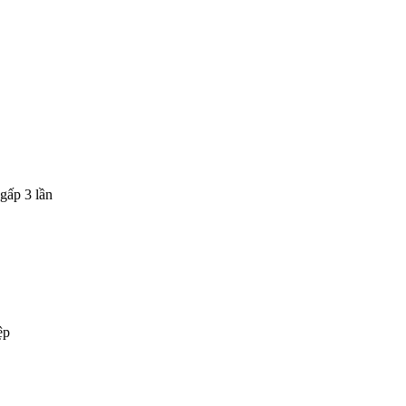
gấp 3 lần
ệp