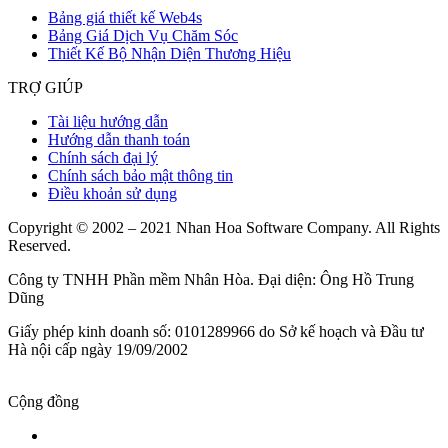
Bảng giá thiết kế Web4s
Bảng Giá Dịch Vụ Chăm Sóc
Thiết Kế Bộ Nhận Diện Thương Hiệu
TRỢ GIÚP
Tài liệu hướng dẫn
Hướng dẫn thanh toán
Chính sách đại lý
Chính sách bảo mật thông tin
Điều khoản sử dụng
Copyright © 2002 – 2021 Nhan Hoa Software Company. All Rights
Reserved.
Công ty TNHH Phần mềm Nhân Hòa. Đại diện: Ông Hồ Trung
Dũng
Giấy phép kinh doanh số: 0101289966 do Sở kế hoạch và Đầu tư
Hà nội cấp ngày 19/09/2002
Cộng đồng