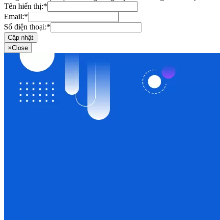
Tên hiển thị:
*
Email:
*
Số điện thoại:
*
Cập nhật
×
Close