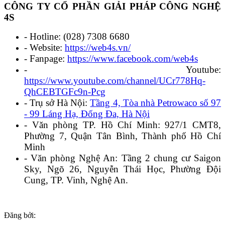
CÔNG TY CỔ PHẦN GIẢI PHÁP CÔNG NGHỆ
4S
- Hotline: (028) 7308 6680
- Website:
https://web4s.vn/
- Fanpage:
https://www.facebook.com/web4s
- Youtube:
https://www.youtube.com/channel/UCr778Hq-
QhCEBTGFc9n-Pcg
- Trụ sở Hà Nội:
Tầng 4, Tòa nhà Petrowaco số 97
- 99 Láng Hạ, Đống Đa, Hà Nội
- Văn phòng TP. Hồ Chí Minh: 927/1 CMT8,
Phường 7, Quận Tân Bình, Thành phố Hồ Chí
Minh
- Văn phòng Nghệ An: Tầng 2 chung cư Saigon
Sky, Ngõ 26, Nguyễn Thái Học, Phường Đội
Cung, TP. Vinh, Nghệ An.
Đăng bởi: