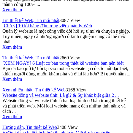
thành công 100% ...
Xem thêm
Tin thiết kế Web
,
Tin mới nhất
3087 View
[Chú ý] 10 lỗi hàng đầu trong việc quản lý Web
Quản lý website là một công việc đòi hỏi sự tỉ mỉ và chuyên nghiệp.
Tuy nhiên, ngay cả những người có kinh nghiệm cũng có thể mắc
phải ...
Xem thêm
Tin thiết kế Web
,
Tin mới nhất
2669 View
[XEM NGAY] 6 Luật cơ bản trong thiết kế website bạn nên biết
Bạn đã bao giờ tự hỏi tại sao một số website lại có sức hút đặc biệt,
khiến người dùng muốn khám phá và ở lại lâu hơn? Bí quyết nằm ...
Xem thêm
Xem nhiều nhất
,
Tin thiết kế Web
3168 View
Website động và website tĩnh: Là gì? & Sự khác biệt giữa 2 ...
Website động và website tĩnh là hai loại hình cơ bản trong thiết kế
và phát triển web. Mỗi loại website mang đến những tính năng và
cách ...
Xem thêm
Hướng dẫn
,
Tin thiết kế Web
3408 View
Hướng dẫn chi tiết tích hợp thanh toán VISA vào website