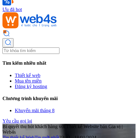
Ưu đã hot
Tìm kiếm nhiều nhất
Thiết kế web
Mua tên miền
Đăng ký hosting
Chương trình khuyến mãi
Khuyến mãi tháng 8
Yêu cầu gọi lại
Bí quyết thu hút khách hàng với Thiết kế Website bán Gia vị |
Web4s
Tin thiết kế Web
Tin mới nhất
23:32 - 18/01/2024