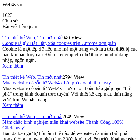
Web4s.vn
1623
Chia sẻ:
Bài viết liên quan
Tin thiết kế Web
,
Tin mới nhất
940 View
Cookie là gì? Bật - tắt, xóa cookies trên Chrome đơn giản
Cookie là một tệp dữ liệu nhỏ mà một trang web lưu trên thiết bị của
bạn khi bạn truy cập. Điều này giúp ghi nhớ thông tin như đăng
nhập, ngôn ngữ ...
Xem thêm
Tin thiết kế Web
,
Tin mới nhất
2794 View
Mua website có sẵn từ Web4s, bứt phá doanh thu ngay
Mua website có sẵn từ Web4s – lựa chọn hoàn hảo giúp bạn "bứt
phá" trong kinh doanh trực tuyến! Với thiết kế đẹp mắt, tính năng
vượt trội, Web4s mang ...
Xem thêm
Tin thiết kế Web
,
Tin mới nhất
2649 View
Nắm chắc kinh nghiệm triển khai website Thành Công 100% –
Click ngay!
Bạn đã bao giờ tự hỏi làm thế nào để website của mình bứt phá
trong thời gian ngắn nhất chưa? Với kinh nghiệm triển khai website