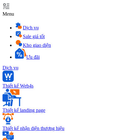
Menu
Dịch vụ
Sale giá tốt
Kho giao diện
Ưu đãi
Dịch vụ
Thiết kế Web4s
Thiết kế landing page
Thiết kế nhận diện thương hiệu