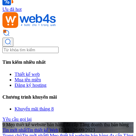
Ưu đã hot
Tìm kiếm nhiều nhất
Thiết kế web
Mua tên miền
Đăng ký hosting
Chương trình khuyến mãi
Khuyến mãi tháng 8
Yêu cầu gọi lại
9 Mẹo thiết kế website bán hàng đa cấp Tăng doanh thu bán hàng
Tin mới nhất
Tin thiết kế Web
17:13 - 26/09/2023
Trang chủ
Tin mới nhất
9 Mẹo thiết kế website bán hàng đa cấp Tăng