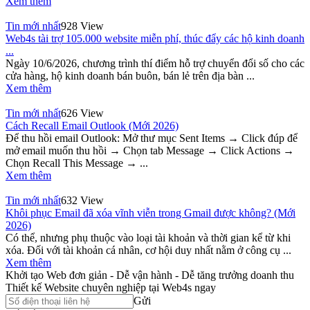
Xem thêm
Tin mới nhất
928 View
Web4s tài trợ 105.000 website miễn phí, thúc đẩy các hộ kinh doanh
...
Ngày 10/6/2026, chương trình thí điểm hỗ trợ chuyển đổi số cho các
cửa hàng, hộ kinh doanh bán buôn, bán lẻ trên địa bàn ...
Xem thêm
Tin mới nhất
626 View
Cách Recall Email Outlook (Mới 2026)
Để thu hồi email Outlook: Mở thư mục Sent Items → Click đúp để
mở email muốn thu hồi → Chọn tab Message → Click Actions →
Chọn Recall This Message → ...
Xem thêm
Tin mới nhất
632 View
Khôi phục Email đã xóa vĩnh viễn trong Gmail được không? (Mới
2026)
Có thể, nhưng phụ thuộc vào loại tài khoản và thời gian kể từ khi
xóa. Đối với tài khoản cá nhân, cơ hội duy nhất nằm ở công cụ ...
Xem thêm
Khởi tạo Web đơn giản - Dễ vận hành - Dễ tăng trưởng doanh thu
Thiết kế Website chuyên nghiệp tại Web4s ngay
Gửi