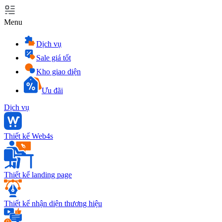
Menu
Dịch vụ
Sale giá tốt
Kho giao diện
Ưu đãi
Dịch vụ
Thiết kế Web4s
Thiết kế landing page
Thiết kế nhận diện thương hiệu