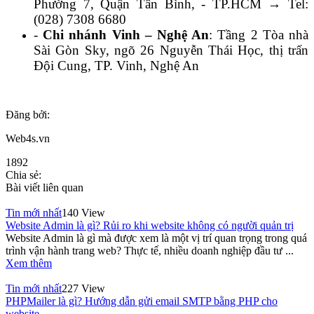
Phường 7, Quận Tân Bình, - TP.HCM → Tel:
(028) 7308 6680
-
Chi nhánh Vinh – Nghệ An
: Tầng 2 Tòa nhà
Sài Gòn Sky, ngõ 26 Nguyễn Thái Học, thị trấn
Đội Cung, TP. Vinh, Nghệ An
Đăng bởi:
Web4s.vn
1892
Chia sẻ:
Bài viết liên quan
Tin mới nhất
140 View
Website Admin là gì? Rủi ro khi website không có người quản trị
Website Admin là gì mà được xem là một vị trí quan trọng trong quá
trình vận hành trang web? Thực tế, nhiều doanh nghiệp đầu tư ...
Xem thêm
Tin mới nhất
227 View
PHPMailer là gì? Hướng dẫn gửi email SMTP bằng PHP cho
website