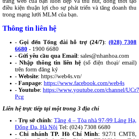
trang web của bạn luôn đẹp và thu hút, đồng thời tạo
điều kiện thuận lợi cho sự phát triển và tăng doanh thu
trong mạng lưới MLM của bạn.
Thông tin liên hệ
-
Gọi đến Tổng đài hỗ trợ (24/7)
:
(028) 7308
6680
- 1900 6680
-
Gửi yêu cầu qua Email
: sales@nhanhoa.com
-
Nhập thông tin liên hệ
(số điện thoại/ email)
trên form đăng ký
-
Website
: https://web4s.vn/
-
Fanpage
:
https://www.facebook.com/web4s
-
Youtube
:
https://www.youtube.com/channel/U
Pcg
Liên hệ trực tiếp tại một trong 3 địa chỉ
-
Trụ sở chính
:
Tầng 4 – Tòa nhà 97-99 Láng Hạ,
Đống Đa, Hà Nội
Tel: (024) 7308 6680
-
Chi nhánh TP. Hồ Chí Minh
: 927/1 CMT8,