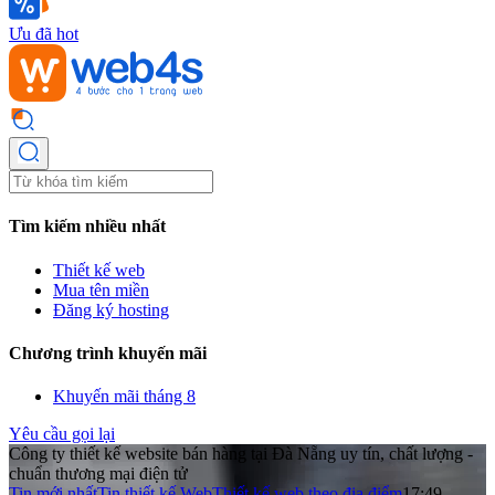
Ưu đã hot
Tìm kiếm nhiều nhất
Thiết kế web
Mua tên miền
Đăng ký hosting
Chương trình khuyến mãi
Khuyến mãi tháng 8
Yêu cầu gọi lại
Công ty thiết kế website bán hàng tại Đà Nẵng uy tín, chất lượng -
chuẩn thương mại điện tử
Tin mới nhất
Tin thiết kế Web
Thiết kế web theo địa điểm
17:49 -