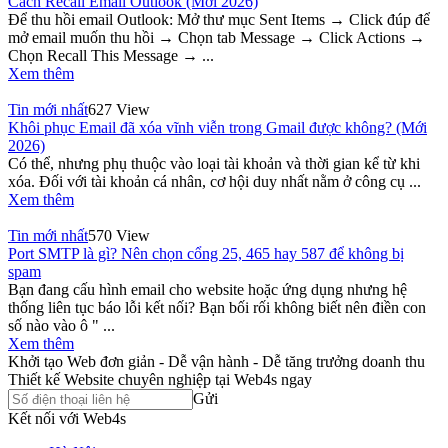
Cách Recall Email Outlook (Mới 2026)
Để thu hồi email Outlook: Mở thư mục Sent Items → Click đúp để
mở email muốn thu hồi → Chọn tab Message → Click Actions →
Chọn Recall This Message → ...
Xem thêm
Tin mới nhất
627 View
Khôi phục Email đã xóa vĩnh viễn trong Gmail được không? (Mới
2026)
Có thể, nhưng phụ thuộc vào loại tài khoản và thời gian kể từ khi
xóa. Đối với tài khoản cá nhân, cơ hội duy nhất nằm ở công cụ ...
Xem thêm
Tin mới nhất
570 View
Port SMTP là gì? Nên chọn cổng 25, 465 hay 587 để không bị
spam
Bạn đang cấu hình email cho website hoặc ứng dụng nhưng hệ
thống liên tục báo lỗi kết nối? Bạn bối rối không biết nên điền con
số nào vào ô " ...
Xem thêm
Khởi tạo Web đơn giản - Dễ vận hành - Dễ tăng trưởng doanh thu
Thiết kế Website chuyên nghiệp tại Web4s ngay
Gửi
Kết nối với Web4s