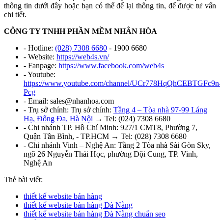
thông tin dưới đây hoặc bạn có thể để lại thông tin, để được tư vấn
chi tiết.
CÔNG TY TNHH PHẦN MỀM NHÂN HÒA
- Hotline:
(028) 7308 6680
- 1900 6680
- Website:
https://web4s.vn/
- Fanpage:
https://www.facebook.com/web4s
- Youtube:
https://www.youtube.com/channel/UCr778HqQhCEBTGFc9n
Pcg
- Email: sales@nhanhoa.com
- Trụ sở chính: Trụ sở chính:
Tầng 4 – Tòa nhà 97-99 Láng
Hạ, Đống Đa, Hà Nội
→ Tel: (024) 7308 6680
- Chi nhánh TP. Hồ Chí Minh: 927/1 CMT8, Phường 7,
Quận Tân Bình, - TP.HCM → Tel: (028) 7308 6680
- Chi nhánh Vinh – Nghệ An: Tầng 2 Tòa nhà Sài Gòn Sky,
ngõ 26 Nguyễn Thái Học, phường Đội Cung, TP. Vinh,
Nghệ An
Thẻ bài viết:
thiết kế website bán hàng
thiết kế website bán hàng Đà Nẵng
thiết kế website bán hàng Đà Nẵng chuẩn seo