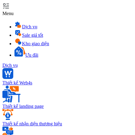
Menu
Dịch vụ
Sale giá tốt
Kho giao diện
Ưu đãi
Dịch vụ
Thiết kế Web4s
Thiết kế landing page
Thiết kế nhận diện thương hiệu