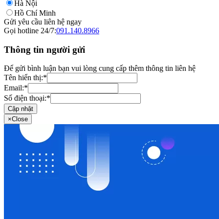
Hà Nội
Hồ Chí Minh
Gửi yêu cầu liên hệ ngay
Gọi hotline 24/7:
091.140.8966
Thông tin người gửi
Để gửi bình luận bạn vui lòng cung cấp thêm thông tin liên hệ
Tên hiển thị:
*
Email:
*
Số điện thoại:
*
Cập nhật
×
Close