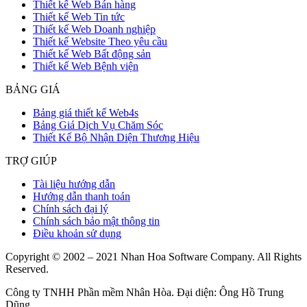
Thiết kế Web Bán hàng
Thiết kế Web Tin tức
Thiết kế Web Doanh nghiệp
Thiết kế Website Theo yêu cầu
Thiết kế Web Bất động sản
Thiết kế Web Bệnh viện
BẢNG GIÁ
Bảng giá thiết kế Web4s
Bảng Giá Dịch Vụ Chăm Sóc
Thiết Kế Bộ Nhận Diện Thương Hiệu
TRỢ GIÚP
Tài liệu hướng dẫn
Hướng dẫn thanh toán
Chính sách đại lý
Chính sách bảo mật thông tin
Điều khoản sử dụng
Copyright © 2002 – 2021 Nhan Hoa Software Company. All Rights
Reserved.
Công ty TNHH Phần mềm Nhân Hòa. Đại diện: Ông Hồ Trung
Dũng