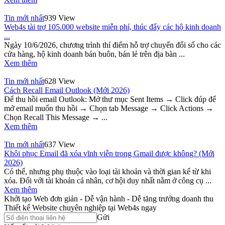
Tin mới nhất
939 View
Web4s tài trợ 105.000 website miễn phí, thúc đẩy các hộ kinh doanh
...
Ngày 10/6/2026, chương trình thí điểm hỗ trợ chuyển đổi số cho các
cửa hàng, hộ kinh doanh bán buôn, bán lẻ trên địa bàn ...
Xem thêm
Tin mới nhất
628 View
Cách Recall Email Outlook (Mới 2026)
Để thu hồi email Outlook: Mở thư mục Sent Items → Click đúp để
mở email muốn thu hồi → Chọn tab Message → Click Actions →
Chọn Recall This Message → ...
Xem thêm
Tin mới nhất
637 View
Khôi phục Email đã xóa vĩnh viễn trong Gmail được không? (Mới
2026)
Có thể, nhưng phụ thuộc vào loại tài khoản và thời gian kể từ khi
xóa. Đối với tài khoản cá nhân, cơ hội duy nhất nằm ở công cụ ...
Xem thêm
Khởi tạo Web đơn giản - Dễ vận hành - Dễ tăng trưởng doanh thu
Thiết kế Website chuyên nghiệp tại Web4s ngay
Gửi