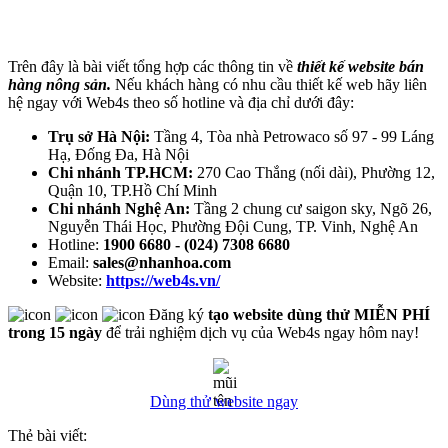
Trên đây là bài viết tổng hợp các thông tin về
thiết kế website bán
hàng nông sản.
Nếu khách hàng có nhu cầu thiết kế web hãy liên
hệ ngay với Web4s theo số hotline và địa chỉ dưới đây:
Trụ sở Hà Nội:
Tầng 4, Tòa nhà Petrowaco số 97 - 99 Láng
Hạ, Đống Đa, Hà Nội
Chi nhánh TP.HCM:
270 Cao Thắng (nối dài), Phường 12,
Quận 10, TP.Hồ Chí Minh
Chi nhánh Nghệ An:
Tầng 2 chung cư saigon sky, Ngõ 26,
Nguyễn Thái Học, Phường Đội Cung, TP. Vinh, Nghệ An
Hotline:
1900 6680 - (024) 7308 6680
Email:
sales@nhanhoa.com
Website:
https://web4s.vn/
Đăng ký
tạo website dùng thử MIỄN PHÍ
trong 15 ngày
để trải nghiệm dịch vụ của Web4s ngay hôm nay!
Dùng thử website ngay
Thẻ bài viết: