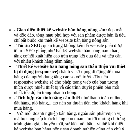
-
Giao diện thiết kế website bán hàng nông sản:
đẹp mắt
và độc đáo, tông màu phù hợp với sản phẩm được bán là tiêu
chí bắt buộc khi thiết kế website bán hàng nông sản
-
Tối ưu SEO:
quan trọng không kém là website phải được
tối ưu SEO giống như bất kỳ website bán hàng nào khác,
tăng cơ hội xuất hiện cao trên trang kết quả đầu và tiếp cận
với nhiều khách hàng tiềm năng.
-
Thiết kế website bán hàng nông sản thân thiện với thiết
bị di động (responsive):
hành vi sử dụng di động để mua
hàng của người dùng tăng cao so với trước đây nên
responsive website sẽ cho phép trang web của bạn tương
thích được nhiều thiết bị và các trình duyệt phiên bản mới
nhất, tốc độ tải trang nhanh chóng.
-
Tích hợp các tính năng cần thiết
như thanh toán online,
đặt hàng, giỏ hàng,...tạo nên sự thuận tiện cho khách hàng khi
mua hàng.
- Với mỗi doanh nghiệp bán hàng, ngoài sản phẩm/dịch vụ
mà họ cung cấp khách hàng còn quan tâm tới những chương
trình giảm giá, khuyến mãi, sự kiện nổi bật,...vì thế khi thiết
kế website bán hàng nông sản doanh nghiệp cũng cần chú ý