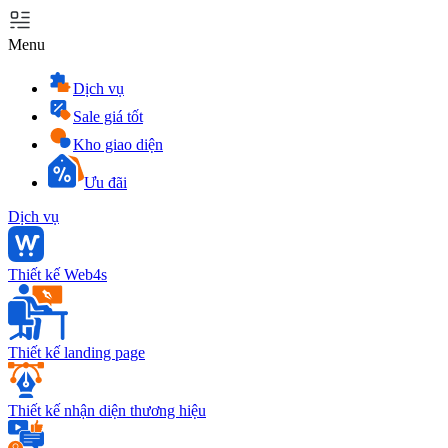
Menu
Dịch vụ
Sale giá tốt
Kho giao diện
Ưu đãi
Dịch vụ
Thiết kế Web4s
Thiết kế landing page
Thiết kế nhận diện thương hiệu