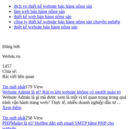
dịch vụ thiết kế website bán hàng nông sản
làm web bán hàng nông sản
thiết kế web bán hàng nông sản
công ty thiết kế website bán hàng nông sản chuyên nghiệp
thiết kế website bán hàng nông sản
Đăng bởi:
Web4s.vn
1457
Chia sẻ:
Bài viết liên quan
Tin mới nhất
179 View
Website Admin là gì? Rủi ro khi website không có người quản trị
Website Admin là gì mà được xem là một vị trí quan trọng trong quá
trình vận hành trang web? Thực tế, nhiều doanh nghiệp đầu tư ...
Xem thêm
Tin mới nhất
258 View
PHPMailer là gì? Hướng dẫn gửi email SMTP bằng PHP cho
website