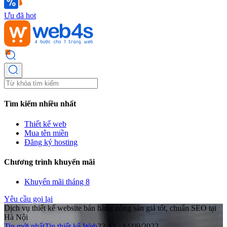
Ưu đã hot
Tìm kiếm nhiều nhất
Thiết kế web
Mua tên miền
Đăng ký hosting
Chương trình khuyến mãi
Khuyến mãi tháng 8
Yêu cầu gọi lại
Dịch vụ thiết kế website bán hàng nông sản giá tốt, chuẩn SEO tại
Hà Nội
Tin mới nhất
Tin thiết kế Web
22:42 - 14/09/2022