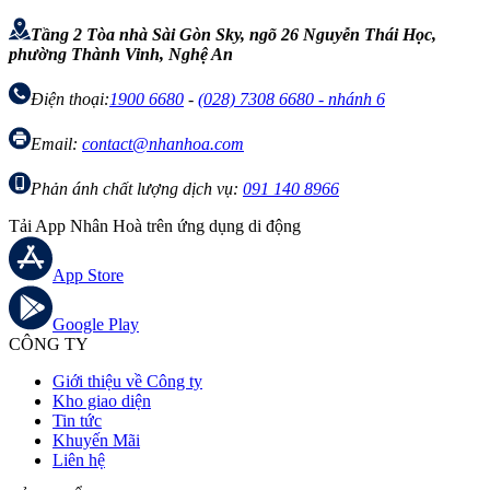
Tầng 2 Tòa nhà Sài Gòn Sky, ngõ 26 Nguyễn Thái Học,
phường Thành Vinh, Nghệ An
Điện thoại:
1900 6680
-
(028) 7308 6680 - nhánh 6
Email:
contact@nhanhoa.com
Phản ánh chất lượng dịch vụ:
091 140 8966
Tải App Nhân Hoà trên ứng dụng di động
App Store
Google Play
CÔNG TY
Giới thiệu về Công ty
Kho giao diện
Tin tức
Khuyến Mãi
Liên hệ