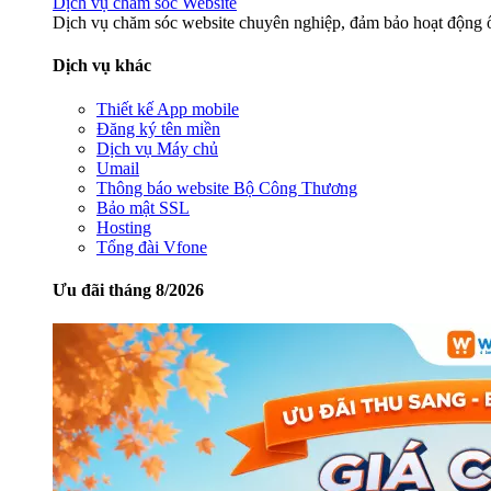
Dịch vụ chăm sóc Website
Dịch vụ chăm sóc website chuyên nghiệp, đảm bảo hoạt động ổ
Dịch vụ khác
Thiết kế App mobile
Đăng ký tên miền
Dịch vụ Máy chủ
Umail
Thông báo website Bộ Công Thương
Bảo mật SSL
Hosting
Tổng đài Vfone
Ưu đãi tháng 8/2026