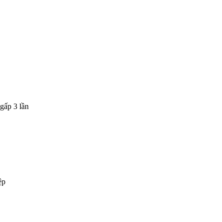
gấp 3 lần
ệp