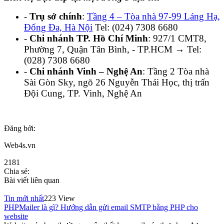
-
Trụ sở chính
:
Tầng 4 – Tòa nhà 97-99 Láng Hạ,
Đống Đa, Hà Nội
Tel: (024) 7308 6680
-
Chi nhánh TP. Hồ Chí Minh
: 927/1 CMT8,
Phường 7, Quận Tân Bình, - TP.HCM → Tel:
(028) 7308 6680
-
Chi nhánh Vinh – Nghệ An
: Tầng 2 Tòa nhà
Sài Gòn Sky, ngõ 26 Nguyễn Thái Học, thị trấn
Đội Cung, TP. Vinh, Nghệ An
Đăng bởi:
Web4s.vn
2181
Chia sẻ:
Bài viết liên quan
Tin mới nhất
223 View
PHPMailer là gì? Hướng dẫn gửi email SMTP bằng PHP cho
website