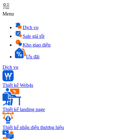
Menu
Dịch vụ
Sale giá tốt
Kho giao diện
Ưu đãi
Dịch vụ
Thiết kế Web4s
Thiết kế landing page
Thiết kế nhận diện thương hiệu