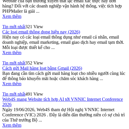
Website của bạn thường xuyên thất lạc email xác thực hay đơn
hàng? Đối với các doanh nghiệp vận hành hệ thống, việc tích hợp
PHPMailer là giải ...
Xem thêm
Tin mới nhất
321 View
Các loại email thông dụng hiện nay (2026)
Hiện nay có các loại email thông dụng như email cá nhân, email
doanh nghiệp, email marketing, email giao dịch hay email tạm thời.
Mỗi loại được thiết kế cho ...
Xem thêm
Tin mới nhất
352 View
Cách gửi Mail hàng loạt bằng Gmail (2026)
Bạn đang cần tìm cách gửi mail hàng loạt cho nhiều người cùng lúc
để thông báo khuyến mãi hoặc chăm sóc khách hàng ...
Xem thêm
Tin mới nhất
491 View
Web4S mang Website tích hợp AI tới VNNIC Internet Conference
2026
Ngày 19/06/2026, Web4S tham dự Hội nghị VNNIC Internet
Conference (VIC) 2026 . Đây là diễn đàn thường niên có sự chủ trì
của Thứ trưởng Bộ ...
Xem thêm