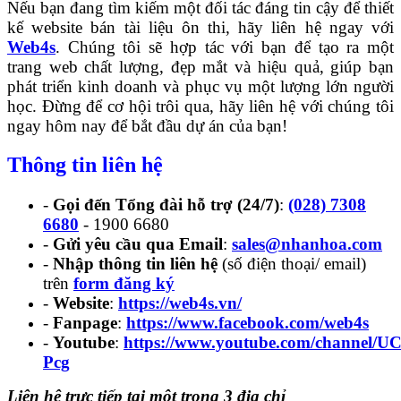
Nếu bạn đang tìm kiếm một đối tác đáng tin cậy để thiết
kế website bán tài liệu ôn thi, hãy liên hệ ngay với
Web4s
. Chúng tôi sẽ hợp tác với bạn để tạo ra một
trang web chất lượng, đẹp mắt và hiệu quả, giúp bạn
phát triển kinh doanh và phục vụ một lượng lớn người
học. Đừng để cơ hội trôi qua, hãy liên hệ với chúng tôi
ngay hôm nay để bắt đầu dự án của bạn!
Thông tin liên hệ
-
Gọi đến Tổng đài hỗ trợ (24/7)
:
(028) 7308
6680
- 1900 6680
-
Gửi yêu cầu qua Email
:
sales@nhanhoa.com
-
Nhập thông tin liên hệ
(số điện thoại/ email)
trên
form đăng ký
-
Website
:
https://web4s.vn/
-
Fanpage
:
https://www.facebook.com/web4s
-
Youtube
:
https://www.youtube.com/channel
Pcg
Liên hệ trực tiếp tại một trong 3 địa chỉ