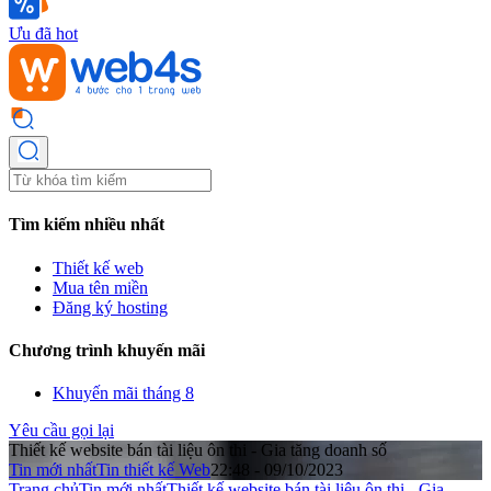
Ưu đã hot
Tìm kiếm nhiều nhất
Thiết kế web
Mua tên miền
Đăng ký hosting
Chương trình khuyến mãi
Khuyến mãi tháng 8
Yêu cầu gọi lại
Thiết kế website bán tài liệu ôn thi - Gia tăng doanh số
Tin mới nhất
Tin thiết kế Web
22:48 - 09/10/2023
Trang chủ
Tin mới nhất
Thiết kế website bán tài liệu ôn thi - Gia ...