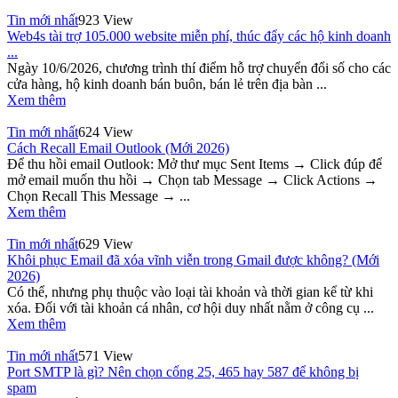
Tin mới nhất
923 View
Web4s tài trợ 105.000 website miễn phí, thúc đẩy các hộ kinh doanh
...
Ngày 10/6/2026, chương trình thí điểm hỗ trợ chuyển đổi số cho các
cửa hàng, hộ kinh doanh bán buôn, bán lẻ trên địa bàn ...
Xem thêm
Tin mới nhất
624 View
Cách Recall Email Outlook (Mới 2026)
Để thu hồi email Outlook: Mở thư mục Sent Items → Click đúp để
mở email muốn thu hồi → Chọn tab Message → Click Actions →
Chọn Recall This Message → ...
Xem thêm
Tin mới nhất
629 View
Khôi phục Email đã xóa vĩnh viễn trong Gmail được không? (Mới
2026)
Có thể, nhưng phụ thuộc vào loại tài khoản và thời gian kể từ khi
xóa. Đối với tài khoản cá nhân, cơ hội duy nhất nằm ở công cụ ...
Xem thêm
Tin mới nhất
571 View
Port SMTP là gì? Nên chọn cổng 25, 465 hay 587 để không bị
spam