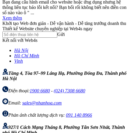
Bạn đang cấu hình email cho website hoặc ứng dụng nhưng hệ
thống liên tục báo lỗi kết nối? Bạn bối rối không biết nên điền con
số nào vào ô " ...
Xem thêm
Khởi tạo Web đơn giản - Dễ vận hành - Dễ tăng trưởng doanh thu
Thiết kế Website chuyên nghiệp tại Web4s ngay
Gửi
Kết nối với Web4s
Hà Nội
Hồ Chí Minh
Vinh
Tầng 4, Tòa 97–99 Láng Hạ, Phường Đống Đa, Thành phố
Hà Nội
Điện thoại:
1900 6680
-
(024) 7308 6680
Email:
sales@nhanhoa.com
Phản ánh chất lượng dịch vụ:
091 140 8966
927/1 Cách Mạng Tháng 8, Phường Tân Sơn Nhất, Thành
phố Hồ Chí Minh