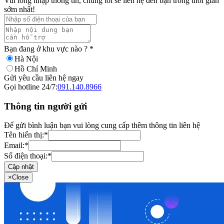
Vui lòng nhập thông tin, chúng tôi sẽ liên hệ đến bạn trong thời gian
sớm nhất!
Bạn đang ở khu vực nào ?
*
Hà Nội
Hồ Chí Minh
Gửi yêu cầu liên hệ ngay
Gọi hotline 24/7:
091.140.8966
Thông tin người gửi
Để gửi bình luận bạn vui lòng cung cấp thêm thông tin liên hệ
Tên hiển thị:
*
Email:
*
Số điện thoại:
*
Cập nhật
×
Close