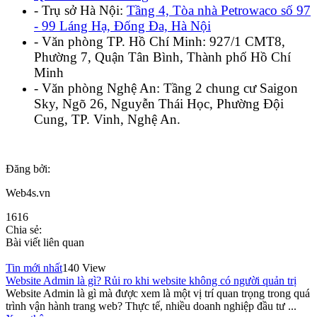
- Trụ sở Hà Nội:
Tầng 4, Tòa nhà Petrowaco số 97
- 99 Láng Hạ, Đống Đa, Hà Nội
- Văn phòng TP. Hồ Chí Minh: 927/1 CMT8,
Phường 7, Quận Tân Bình, Thành phố Hồ Chí
Minh
- Văn phòng Nghệ An: Tầng 2 chung cư Saigon
Sky, Ngõ 26, Nguyễn Thái Học, Phường Đội
Cung, TP. Vinh, Nghệ An.
Đăng bởi:
Web4s.vn
1616
Chia sẻ:
Bài viết liên quan
Tin mới nhất
140 View
Website Admin là gì? Rủi ro khi website không có người quản trị
Website Admin là gì mà được xem là một vị trí quan trọng trong quá
trình vận hành trang web? Thực tế, nhiều doanh nghiệp đầu tư ...