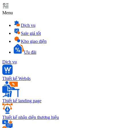
Menu
Dịch vụ
Sale giá tốt
Kho giao diện
Ưu đãi
Dịch vụ
Thiết kế Web4s
Thiết kế landing page
Thiết kế nhận diện thương hiệu