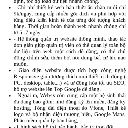
định, tốc độ load dữ liệu nhanh chóng.
- Chi phí thiết kế web bán thức ăn chăn nuôi chỉ
9k/ngày, cung cấp nhiều gói dịch vụ phù hợp với
từng điều kiện kinh tế của từng đối tượng khách
hàng.
Thời gian hoàn thành web nhanh chóng chỉ
từ 5 -7 ngày.
- Hệ thống quản trị website thông minh, thao tác
đơn giản giúp quản trị viên có thể quản lý toàn bộ
dữ liệu trên web một cách dễ dàng, có thể chủ
động chỉnh sửa, thêm bớt nội dung bất cứ lúc nào
muốn.
- Giao diện website được tích hợp công nghệ
Responsive giúp tương thích mọi thiết bị di động (
PC, desktop, tablet,..) và tự động hóa tối ưu SEO,
hỗ trợ website lên Top Google dễ dàng.
- Ngoài ra, Web4s còn cung cấp một hệ sinh thái
đa dạng bao gồm: như đăng ký tên miền, đăng ký
hosting, Tổng đài điện thoại ảo Vfone, Thiết kế
logo và bộ nhận diện thương hiệu, Google Maps,
Phần mềm quản lý bán hàng,...
- Chính sách hỗ trợ bảo hành, bảo trì trọn đời.