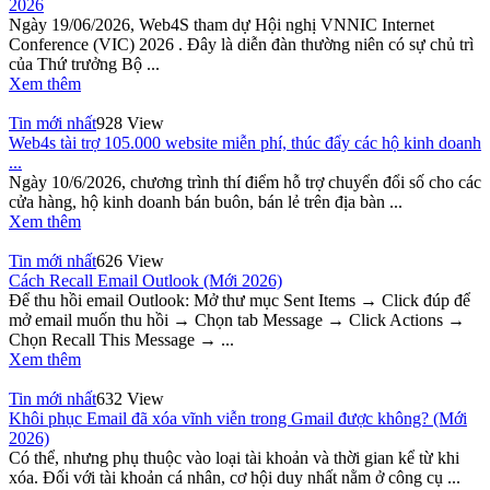
2026
Ngày 19/06/2026, Web4S tham dự Hội nghị VNNIC Internet
Conference (VIC) 2026 . Đây là diễn đàn thường niên có sự chủ trì
của Thứ trưởng Bộ ...
Xem thêm
Tin mới nhất
928 View
Web4s tài trợ 105.000 website miễn phí, thúc đẩy các hộ kinh doanh
...
Ngày 10/6/2026, chương trình thí điểm hỗ trợ chuyển đổi số cho các
cửa hàng, hộ kinh doanh bán buôn, bán lẻ trên địa bàn ...
Xem thêm
Tin mới nhất
626 View
Cách Recall Email Outlook (Mới 2026)
Để thu hồi email Outlook: Mở thư mục Sent Items → Click đúp để
mở email muốn thu hồi → Chọn tab Message → Click Actions →
Chọn Recall This Message → ...
Xem thêm
Tin mới nhất
632 View
Khôi phục Email đã xóa vĩnh viễn trong Gmail được không? (Mới
2026)
Có thể, nhưng phụ thuộc vào loại tài khoản và thời gian kể từ khi
xóa. Đối với tài khoản cá nhân, cơ hội duy nhất nằm ở công cụ ...