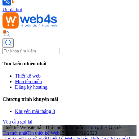
Ưu đã hot
Tìm kiếm nhiều nhất
Thiết kế web
Mua tên miền
Đăng ký hosting
Chương trình khuyến mãi
Khuyến mãi tháng 8
Yêu cầu gọi lại
Thiết kế Website bán Thức ăn Chăn nuôi | Trọn gói + Giá rẻ
Tin mới nhất
Tin thiết kế Web
15:24 - 08/12/2023
Trang chủ
Tin mới nhất
Thiết kế Website bán Thức ăn Chăn nuôi |