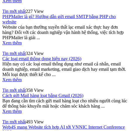
Xem thêm
Tin mới nhất
227 View
PHPMailer là gì? Hướng dẫn gửi email SMTP bằng PHP cho
website
Website của bạn thường xuyên thất lạc email xác thực hay đơn
hàng? Đối với các doanh nghiệp vận hành hệ thống, việc tích hợp
PHPMailer là giải ...
Xem thêm
Tin mới nhất
324 View
Các loại email thông dụng hiện nay (2026)
Hiện nay có các loại email thông dụng như email cá nhân, email
doanh nghiệp, email marketing, email giao dịch hay email tạm thời.
Mỗi loại được thiết kế cho ...
Xem thêm
Tin mới nhất
358 View
Cách gửi Mail hàng loạt bằng Gmail (2026)
Bạn đang cần tìm cách gửi mail hàng loạt cho nhiều người cùng lúc
để thông báo khuyến mãi hoặc chăm sóc khách hàng ...
Xem thêm
Tin mới nhất
493 View
Web4S mang Website tích hợp AI tới VNNIC Internet Conference