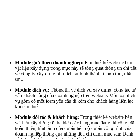
Module giới thiệu doanh nghiệp:
Khi thiết kế website bán
vật liệu xây dựng
trong m
ụ
c này sẽ tổng quát thông tin chi tiết
về công ty xây dựng như lịch sử hình thành, thành tựu, nhân
sự,...
Module dịch vụ:
Thông tin về dịch vụ xây dựng, công tác tư
vấn khách hàng của doanh nghiệp trên website. Mỗi loại dịch
vụ gồm có một form yêu cầu đi kèm cho khách hàng liên lạc
khi cần thiết.
Module đối tác & khách hàng:
Trong thiết kế website bán
vật liệu xây dựng sẽ t
hể hiện các hạng mục đang thi công, đã
hoàn thiện, hình ảnh của dự án tiến độ dự án công trình của
doanh nghiệp thông qua những tiêu chí danh mục sau: Danh