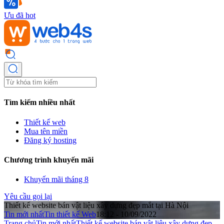
Ưu đã hot
Tìm kiếm nhiều nhất
Thiết kế web
Mua tên miền
Đăng ký hosting
Chương trình khuyến mãi
Khuyến mãi tháng 8
Yêu cầu gọi lại
Thiết kế website bán vật liệu xây dựng đẹp mắt tại Hà Nội
Tin mới nhất
Tin thiết kế Web
18:12 - 10/09/2022
Trang chủ
Tin mới nhất
Thiết kế website bán vật liệu xây dựng đẹp