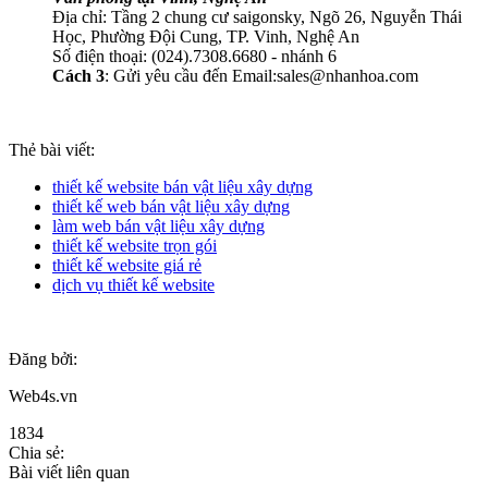
Địa chỉ: Tầng 2 chung cư saigonsky, Ngõ 26, Nguyễn Thái
Học, Phường Đội Cung, TP. Vinh, Nghệ An
Số điện thoại: (024).7308.6680 - nhánh 6
Cách 3
: Gửi yêu cầu đến Email:sales@nhanhoa.com
Thẻ bài viết:
thiết kế website bán vật liệu xây dựng
thiết kế web bán vật liệu xây dựng
làm web bán vật liệu xây dựng
thiết kế website trọn gói
thiết kế website giá rẻ
dịch vụ thiết kế website
Đăng bởi:
Web4s.vn
1834
Chia sẻ:
Bài viết liên quan