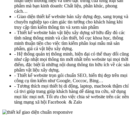
nhận diện thương hiệu và theo đặc trưng của từng loại sản
phẩm mà bạn kinh doanh: Chất liệu, phân khúc, phong
cách…
- Giao diện thiết kế website bán xây dựng đẹp, sang trọng và
chuyên nghiệp tạo cảm giác tin tưởng cho khách hàng khi
truy cập tìm kiếm thông tin và xem sản phẩm
- Thiết kế website bán vật liệu xây dựng sở hữu đầy đủ các
tính năng thông minh và cần thiết, bố cục khoa học, thông
minh thuận tiện cho việc tìm kiếm phân loại mẫu mã sản
phẩm, giá cả vật liệu xây dựng.
- Hệ thống quản trị thông minh, hiện đại có thể thay đổi cũng
như cập nhật mọi thông tin mới nhất trên website tại mọi thời
điểm, đặc biệt là những nội dung thông tin hữu ích về các sản
phẩm vật liệu xây dựng.
- Thiết kế website trọn gói chuẩn SEO, hiển thị đẹp trên mọi
công cụ tìm kiếm như Google, Coccoc, Bing…
- Tương thích mọi thiết bị di động, laptop, macbook thậm chí
cả tivi giúp trang giúp khách hàng dễ dàng tra cứu, sử dụng
mọi lúc mọi nơi. Tối ưu cho việc chia sẻ website trên các nền
tảng mạng xã hội Facebook & Zalo