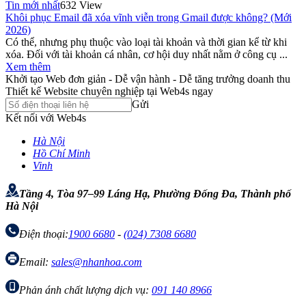
Tin mới nhất
632 View
Khôi phục Email đã xóa vĩnh viễn trong Gmail được không? (Mới
2026)
Có thể, nhưng phụ thuộc vào loại tài khoản và thời gian kể từ khi
xóa. Đối với tài khoản cá nhân, cơ hội duy nhất nằm ở công cụ ...
Xem thêm
Khởi tạo Web đơn giản - Dễ vận hành - Dễ tăng trưởng doanh thu
Thiết kế Website chuyên nghiệp tại Web4s ngay
Gửi
Kết nối với Web4s
Hà Nội
Hồ Chí Minh
Vinh
Tầng 4, Tòa 97–99 Láng Hạ, Phường Đống Đa, Thành phố
Hà Nội
Điện thoại:
1900 6680
-
(024) 7308 6680
Email:
sales@nhanhoa.com
Phản ánh chất lượng dịch vụ:
091 140 8966