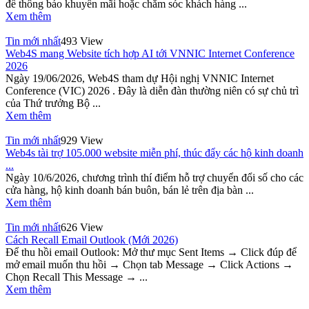
để thông báo khuyến mãi hoặc chăm sóc khách hàng ...
Xem thêm
Tin mới nhất
493 View
Web4S mang Website tích hợp AI tới VNNIC Internet Conference
2026
Ngày 19/06/2026, Web4S tham dự Hội nghị VNNIC Internet
Conference (VIC) 2026 . Đây là diễn đàn thường niên có sự chủ trì
của Thứ trưởng Bộ ...
Xem thêm
Tin mới nhất
929 View
Web4s tài trợ 105.000 website miễn phí, thúc đẩy các hộ kinh doanh
...
Ngày 10/6/2026, chương trình thí điểm hỗ trợ chuyển đổi số cho các
cửa hàng, hộ kinh doanh bán buôn, bán lẻ trên địa bàn ...
Xem thêm
Tin mới nhất
626 View
Cách Recall Email Outlook (Mới 2026)
Để thu hồi email Outlook: Mở thư mục Sent Items → Click đúp để
mở email muốn thu hồi → Chọn tab Message → Click Actions →
Chọn Recall This Message → ...
Xem thêm