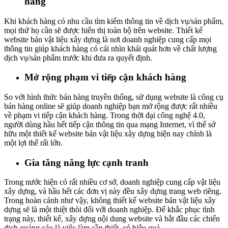
hàng
Khi khách hàng có nhu cầu tìm kiếm thông tin về dịch vụ/sản phẩm,
mọi thứ họ cần sẽ được hiển thị toàn bộ trên website. Thiết kế
website bán vật liệu xây dựng là nơi doanh nghiệp cung cấp mọi
thông tin giúp khách hàng có cái nhìn khái quát hơn về chất lượng
dịch vụ/sản phẩm trước khi đưa ra quyết định.
Mở rộng phạm vi tiếp cận khách hàng
So với hình thức bán hàng truyền thống, sử dụng website là công cụ
bán hàng online sẽ giúp doanh nghiệp bạn mở rộng được rất nhiều
về phạm vi tiếp cận khách hàng. Trong thời đại công nghệ 4.0,
người dùng hầu hết tiếp cận thông tin qua mạng Internet, vì thế sở
hữu một thiết kế website bán vật liệu xây dựng hiện nay chính là
một lợi thế rất lớn.
Gia tăng năng lực cạnh tranh
Trong nước hiện có rất nhiều cơ sở, doanh nghiệp cung cấp vật liệu
xây dựng, và hầu hết các đơn vị này đều xây dựng trang web riêng.
Trong hoàn cảnh như vậy, không thiết kế website bán vật liệu xây
dựng sẽ là một thiệt thòi đối với doanh nghiệp. Để khắc phục tình
trạng này, thiết kế, xây dựng nội dung website và bắt đầu các chiến
dịch quảng cáo là việc làm cần thiết, có hiệu quả.