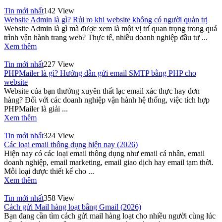
Tin mới nhất
142 View
Website Admin là gì? Rủi ro khi website không có người quản trị
Website Admin là gì mà được xem là một vị trí quan trọng trong quá
trình vận hành trang web? Thực tế, nhiều doanh nghiệp đầu tư ...
Xem thêm
Tin mới nhất
227 View
PHPMailer là gì? Hướng dẫn gửi email SMTP bằng PHP cho
website
Website của bạn thường xuyên thất lạc email xác thực hay đơn
hàng? Đối với các doanh nghiệp vận hành hệ thống, việc tích hợp
PHPMailer là giải ...
Xem thêm
Tin mới nhất
324 View
Các loại email thông dụng hiện nay (2026)
Hiện nay có các loại email thông dụng như email cá nhân, email
doanh nghiệp, email marketing, email giao dịch hay email tạm thời.
Mỗi loại được thiết kế cho ...
Xem thêm
Tin mới nhất
358 View
Cách gửi Mail hàng loạt bằng Gmail (2026)
Bạn đang cần tìm cách gửi mail hàng loạt cho nhiều người cùng lúc