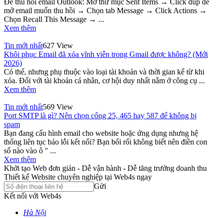
Để thu hồi email Outlook: Mở thư mục Sent Items → Click đúp để
mở email muốn thu hồi → Chọn tab Message → Click Actions →
Chọn Recall This Message → ...
Xem thêm
Tin mới nhất
627 View
Khôi phục Email đã xóa vĩnh viễn trong Gmail được không? (Mới
2026)
Có thể, nhưng phụ thuộc vào loại tài khoản và thời gian kể từ khi
xóa. Đối với tài khoản cá nhân, cơ hội duy nhất nằm ở công cụ ...
Xem thêm
Tin mới nhất
569 View
Port SMTP là gì? Nên chọn cổng 25, 465 hay 587 để không bị
spam
Bạn đang cấu hình email cho website hoặc ứng dụng nhưng hệ
thống liên tục báo lỗi kết nối? Bạn bối rối không biết nên điền con
số nào vào ô " ...
Xem thêm
Khởi tạo Web đơn giản - Dễ vận hành - Dễ tăng trưởng doanh thu
Thiết kế Website chuyên nghiệp tại Web4s ngay
Gửi
Kết nối với Web4s
Hà Nội