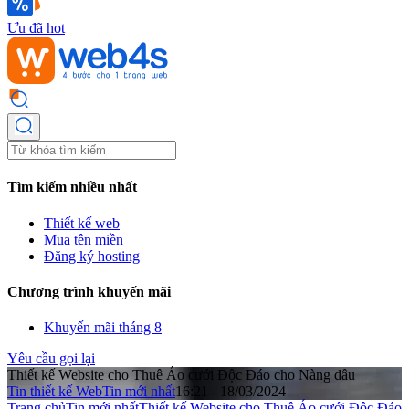
Ưu đã hot
Tìm kiếm nhiều nhất
Thiết kế web
Mua tên miền
Đăng ký hosting
Chương trình khuyến mãi
Khuyến mãi tháng 8
Yêu cầu gọi lại
Thiết kế Website cho Thuê Áo cưới Độc Đáo cho Nàng dâu
Tin thiết kế Web
Tin mới nhất
16:21 - 18/03/2024
Trang chủ
Tin mới nhất
Thiết kế Website cho Thuê Áo cưới Độc Đáo