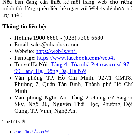
Nếu bạn đang cần thiết kế một trang web cho riêng
mình thì đừng quên liên hệ ngay với Web4s để được hỗ
trợ nhé !
Thông tin liên hệ:
Hotline 1900 6680 - (028) 7308 6680
Email: sales@nhanhoa.com
Website:
https://web4s.vn/
Fanpage:
https://www.facebook.com/web4s
Trụ sở Hà Nội:
Tầng 4, Tòa nhà Petrowaco số 97 -
99 Láng Hạ, Đống Đa, Hà Nội
Văn phòng TP. Hồ Chí Minh: 927/1 CMT8,
Phường 7, Quận Tân Bình, Thành phố Hồ Chí
Minh
Văn phòng Nghệ An: Tầng 2 chung cư Saigon
Sky, Ngõ 26, Nguyễn Thái Học, Phường Đội
Cung, TP. Vinh, Nghệ An.
Thẻ bài viết:
cho Thuê Áo cưới