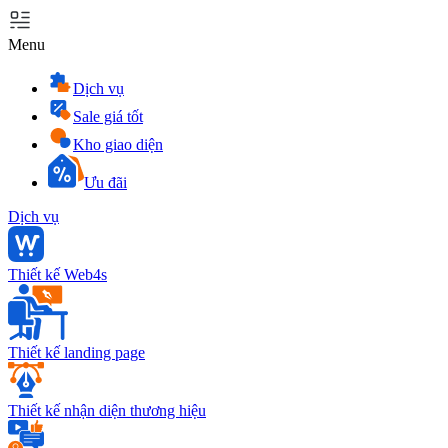
Menu
Dịch vụ
Sale giá tốt
Kho giao diện
Ưu đãi
Dịch vụ
Thiết kế Web4s
Thiết kế landing page
Thiết kế nhận diện thương hiệu