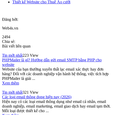
Thiết kế Website cho Thuê Áo cưới
Đăng bởi:
Web4s.vn
2494
Chia sẻ:
Bài viết liên quan
Tin mới nhất
223 View
PHPMailer là gì? Hướng dẫn gửi email SMTP bằng PHP cho
website
Website của bạn thường xuyên thất lạc email xác thực hay đơn
hàng? Đối với các doanh nghiệp vận hành hệ thống, việc tích hợp
PHPMailer là giải ...
Xem thêm
Tin mới nhất
321 View
Các loại email thông dụng hiện nay (2026)
Hiện nay có các loại email thông dụng như email cá nhân, email
doanh nghiệp, email marketing, email giao dịch hay email tạm thời.
Mỗi loại được thiết kế cho ...