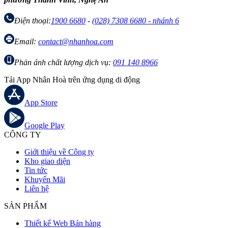
Điện thoại:
1900 6680
-
(028) 7308 6680 - nhánh 6
Email:
contact@nhanhoa.com
Phản ánh chất lượng dịch vụ:
091 140 8966
Tải App Nhân Hoà trên ứng dụng di động
App Store
Google Play
CÔNG TY
Giới thiệu về Công ty
Kho giao diện
Tin tức
Khuyến Mãi
Liên hệ
SẢN PHẨM
Thiết kế Web Bán hàng