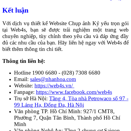
Kết luận
Với dịch vụ thiết kế Website Chụp ảnh Kỷ yếu trọn gói
tại Web4s, bạn sẽ được trải nghiệm một trang web
chuyên nghiệp, tùy chỉnh theo yêu cầu và đáp ứng đầy
đủ các nhu cầu của bạn. Hãy liên hệ ngay với Web4s để
biết thêm thông tin chi tiết.
Thông tin liên hệ:
Hotline 1900 6680 - (028) 7308 6680
Email:
sales@nhanhoa.com
Website:
https://web4s.vn/
Fanpage:
https://www.facebook.com/web4s
Trụ sở Hà Nội:
Tầng 4, Tòa nhà Petrowaco số 97 -
99 Láng Hạ, Đống Đa, Hà Nội
Văn phòng TP. Hồ Chí Minh: 927/1 CMT8,
Phường 7, Quận Tân Bình, Thành phố Hồ Chí
Minh
Văn phòng Nghệ An: Tầng 2 chung cư Saigon