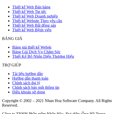
Thiết kế Web Bán hàng
Thiết kế Web Tin tức
Thiết kế Web Doanh nghiệp
Thiết kế Website Theo yêu cầu
Thiết kế Web Bất động sản
Thiết kế Web Bệnh viện
BẢNG GIÁ
Bảng giá thiết kế Web4s
Bảng Giá Dịch Vụ Chăm Sóc
Thiết Kế Bộ Nhận Diện Thương Hiệu
TRỢ GIÚP
Tài liệu hướng dẫn
Hướng dẫn thanh toán
Chính sách đại lý
Chính sách bảo mật thông tin
Điều khoản sử dụng
Copyright © 2002 – 2021 Nhan Hoa Software Company. All Rights
Reserved.
Công ty TNHH Phần mềm Nhân Hòa. Đại diện: Ông Hồ Trung