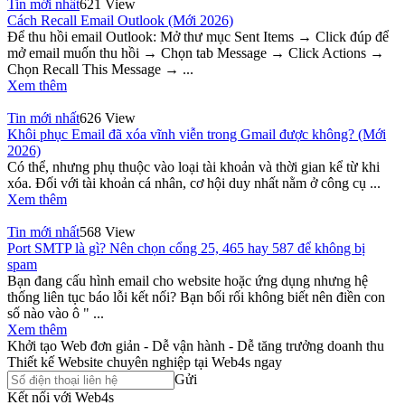
Tin mới nhất
621 View
Cách Recall Email Outlook (Mới 2026)
Để thu hồi email Outlook: Mở thư mục Sent Items → Click đúp để
mở email muốn thu hồi → Chọn tab Message → Click Actions →
Chọn Recall This Message → ...
Xem thêm
Tin mới nhất
626 View
Khôi phục Email đã xóa vĩnh viễn trong Gmail được không? (Mới
2026)
Có thể, nhưng phụ thuộc vào loại tài khoản và thời gian kể từ khi
xóa. Đối với tài khoản cá nhân, cơ hội duy nhất nằm ở công cụ ...
Xem thêm
Tin mới nhất
568 View
Port SMTP là gì? Nên chọn cổng 25, 465 hay 587 để không bị
spam
Bạn đang cấu hình email cho website hoặc ứng dụng nhưng hệ
thống liên tục báo lỗi kết nối? Bạn bối rối không biết nên điền con
số nào vào ô " ...
Xem thêm
Khởi tạo Web đơn giản - Dễ vận hành - Dễ tăng trưởng doanh thu
Thiết kế Website chuyên nghiệp tại Web4s ngay
Gửi
Kết nối với Web4s