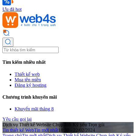
Ưu đã hot
Tìm kiếm nhiều nhất
Thiết kế web
Mua tên miền
Đăng ký hosting
Chương trình khuyến mãi
Khuyến mãi tháng 8
Yêu cầu gọi lại
Dịch vụ Thiết kế Website Chụp ảnh Kỷ yếu Trọn gói
Tin thiết kế Web
Tin mới nhất
18:30 - 22/02/2024
Trang chủ
Tin mới nhất
Dịch vụ Thiết kế Website Chụp ảnh Kỷ yếu