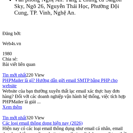
Sky, Ngõ 26, Nguyễn Thái Học, Phường Đội
Cung, TP. Vinh, Nghệ An.
Đăng bởi:
Web4s.vn
1980
Chia sẻ:
Bài viết liên quan
Tin mới nhất
220 View
PHPMailer là gì? Hướng dẫn gửi email SMTP bằng PHP cho
website
Website của bạn thường xuyên thất lạc email xác thực hay đơn
hàng? Đối với các doanh nghiệp vận hành hệ thống, việc tích hợp
PHPMailer là giải ...
Xem thêm
Tin mới nhất
320 View
Các loại email thông dụng hiện nay (2026)
Hiện nay có các loại email thông dụng như email cá nhân, email