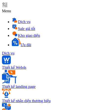
Menu
Dịch vụ
Sale giá tốt
Kho giao diện
Ưu đãi
Dịch vụ
Thiết kế Web4s
Thiết kế landing page
Thiết kế nhận diện thương hiệu