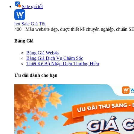
Sale giá tốt
hot
Sale Giá Tốt
400+ Mẫu website đẹp, được thiết kế chuyên nghiệp, chuẩn S
Bảng Giá
Bảng Giá Web4s
Bảng Giá Dịch Vụ Chăm Sóc
Thiết Kế Bộ Nhận Diện Thương Hiệu
Ưu đãi dành cho bạn