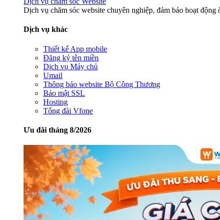
Dịch vụ chăm sóc Website
Dịch vụ chăm sóc website chuyên nghiệp, đảm bảo hoạt động ổ
Dịch vụ khác
Thiết kế App mobile
Đăng ký tên miền
Dịch vụ Máy chủ
Umail
Thông báo website Bộ Công Thương
Bảo mật SSL
Hosting
Tổng đài Vfone
Ưu đãi tháng 8/2026