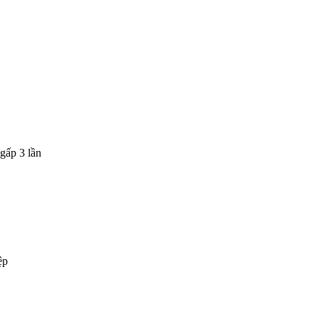
gấp 3 lần
ệp