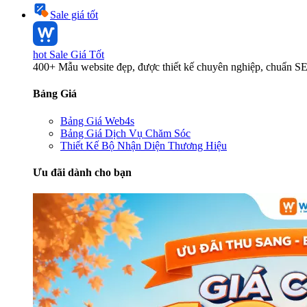
Sale giá tốt
hot
Sale Giá Tốt
400+ Mẫu website đẹp, được thiết kế chuyên nghiệp, chuẩn S
Bảng Giá
Bảng Giá Web4s
Bảng Giá Dịch Vụ Chăm Sóc
Thiết Kế Bộ Nhận Diện Thương Hiệu
Ưu đãi dành cho bạn