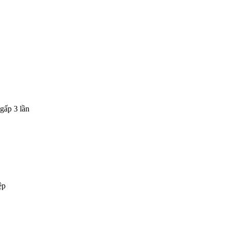
gấp 3 lần
ệp