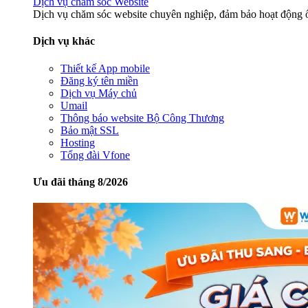
Dịch vụ chăm sóc Website
Dịch vụ chăm sóc website chuyên nghiệp, đảm bảo hoạt động ổ
Dịch vụ khác
Thiết kế App mobile
Đăng ký tên miền
Dịch vụ Máy chủ
Umail
Thông báo website Bộ Công Thương
Bảo mật SSL
Hosting
Tổng đài Vfone
Ưu đãi tháng 8/2026