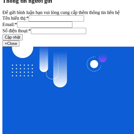
Thông tin người gửi
Để gửi bình luận bạn vui lòng cung cấp thêm thông tin liên hệ
Tên hiển thị:
*
Email:
*
Số điện thoại:
*
Cập nhật
×
Close