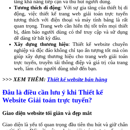
tăng khả năng tiếp cận và thu hút người dùng.
Tương thích di động
: Với sự gia tăng của thiết bị di
động, việc thiết kế trang web giải toán trực tuyến
tương thích với điện thoại và máy tính bảng là rất
quan trọng. Trang web cần hiển thị tốt trên mọi thiết
bị, đảm bảo người dùng có thể truy cập và sử dụng
dễ dàng từ bất kỳ đâu.
Xây dựng thương hiệu
: Thiết kế website chuyên
nghiệp và độc đáo không chỉ tạo ấn tượng tốt mà còn
giúp xây dựng thương hiệu cho trang web giải toán
trực tuyến, truyền tải thông điệp và giá trị của trang
web, làm cho người dùng nhớ đến bạn.
>>> XEM THÊM:
Thiết kế website bán hàng
Đâu là điều cần lưu ý khi Thiết kế
Website Giải toán trực tuyến?
Giao diện website tối giản và đẹp mắt
Giao diện là yếu tố quan trọng đầu tiên thu hút và giữ chân