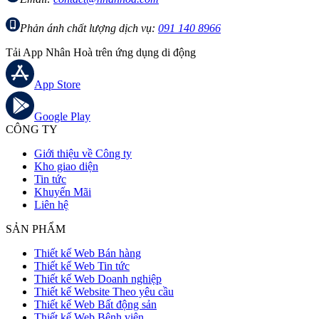
Phản ánh chất lượng dịch vụ:
091 140 8966
Tải App Nhân Hoà trên ứng dụng di động
App Store
Google Play
CÔNG TY
Giới thiệu về Công ty
Kho giao diện
Tin tức
Khuyến Mãi
Liên hệ
SẢN PHẨM
Thiết kế Web Bán hàng
Thiết kế Web Tin tức
Thiết kế Web Doanh nghiệp
Thiết kế Website Theo yêu cầu
Thiết kế Web Bất động sản
Thiết kế Web Bệnh viện