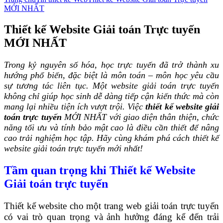
MỚI NHẤT
Thiết kế Website Giải toán Trực tuyến
MỚI NHẤT
Trong kỷ nguyên số hóa, học trực tuyến đã trở thành xu
hướng phổ biến, đặc biệt là môn toán – môn học yêu cầu
sự tương tác liên tục. Một website giải toán trực tuyến
không chỉ giúp học sinh dễ dàng tiếp cận kiến thức mà còn
mang lại nhiều tiện ích vượt trội. Việc
thiết kế website giải
toán trực tuyến
MỚI NHẤT với giao diện thân thiện, chức
năng tối ưu và tính bảo mật cao là điều cần thiết để nâng
cao trải nghiệm học tập. Hãy cùng khám phá cách thiết kế
website giải toán trực tuyến mới nhất!
Tầm quan trọng khi Thiết kế Website
Giải toán trực tuyến
Thiết kế website cho một trang web giải toán trực tuyến
có vai trò quan trọng và ảnh hưởng đáng kể đến trải