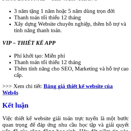
3 năm tặng 1 năm hoặc 5 năm dùng trọn đời
Thanh toán tối thiểu 12 tháng
Xây dựng Website chuyên nghiệp, thêm hỗ trợ và
tính năng thanh toán.
VIP – THIẾT KẾ APP
Phí khởi tạo: Miễn phí
Thanh toán tối thiểu 12 tháng
Thêm tính năng cho SEO, Marketing và hỗ trợ cao
cấp.
>>> Xem chi tiết:
Bảng giá thiết kế website của
Web4s
Kết luận
Việc thiết kế website giải toán trực tuyến là một bước
quan trọng để đáp ứng nhu cầu học tập và giải quyết