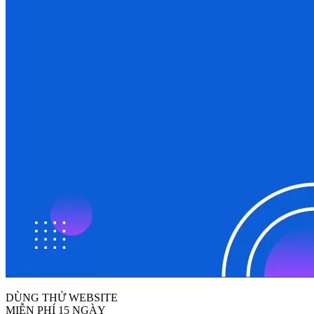
DÙNG THỬ WEBSITE
MIỄN PHÍ 15 NGÀY