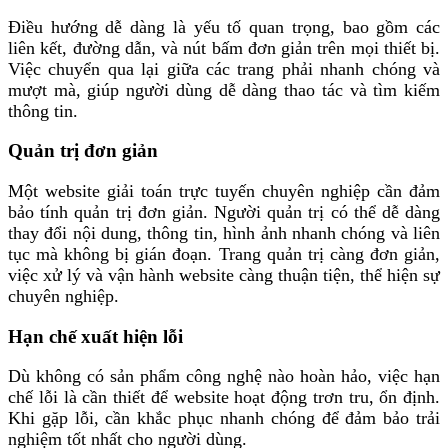
Điều hướng dễ dàng là yếu tố quan trọng, bao gồm các
liên kết, đường dẫn, và nút bấm đơn giản trên mọi thiết bị.
Việc chuyển qua lại giữa các trang phải nhanh chóng và
mượt mà, giúp người dùng dễ dàng thao tác và tìm kiếm
thông tin.
Quản trị đơn giản
Một website giải toán trực tuyến chuyên nghiệp cần đảm
bảo tính quản trị đơn giản. Người quản trị có thể dễ dàng
thay đổi nội dung, thông tin, hình ảnh nhanh chóng và liên
tục mà không bị gián đoạn. Trang quản trị càng đơn giản,
việc xử lý và vận hành website càng thuận tiện, thể hiện sự
chuyên nghiệp.
Hạn chế xuất hiện lỗi
Dù không có sản phẩm công nghệ nào hoàn hảo, việc hạn
chế lỗi là cần thiết để website hoạt động trơn tru, ổn định.
Khi gặp lỗi, cần khắc phục nhanh chóng để đảm bảo trải
nghiệm tốt nhất cho người dùng.