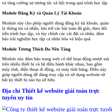
và tăng cường sự tương tác xã hội trong quá trình học tập.
Module Đăng Ký và Quản Lý Tài Khoản
Module này cho phép người dùng đăng ký tài khoản, quản
lý thông tin cá nhân, lưu trữ các bài toán đã giải, theo dõi
tiến trình học tập, và tùy chỉnh các cài đặt cá nhân, đảm
bảo trải nghiệm học tập cá nhân hóa và hiệu quả.
Module Tương Thích Đa Nền Tảng
Module này đảm bảo trang web có thể hoạt động mượt mà
trên nhiều thiết bị và hệ điều hành khác nhau, bao gồm
máy tính, điện thoại di động, và máy tính bảng. Điều này
giúp người dùng dễ dàng truy cập và sử dụng website từ
bất kỳ thiết bị nào họ sở hữu.
Địa chỉ Thiết kế website giải toán trực
tuyến uy tín