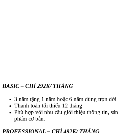
BASIC – CHỈ 292K/ THÁNG
3 năm tặng 1 năm hoặc 6 năm dùng trọn đời
Thanh toán tối thiểu 12 tháng
Phù hợp với nhu cầu giới thiệu thông tin, sản
phẩm cơ bản.
PROFESSIONAL – CHỈ 492K/ THÁNG