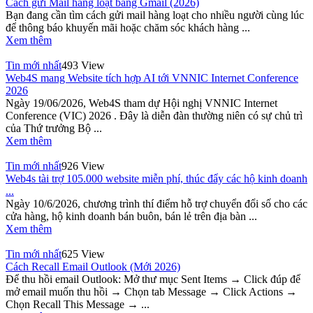
Cách gửi Mail hàng loạt bằng Gmail (2026)
Bạn đang cần tìm cách gửi mail hàng loạt cho nhiều người cùng lúc
để thông báo khuyến mãi hoặc chăm sóc khách hàng ...
Xem thêm
Tin mới nhất
493 View
Web4S mang Website tích hợp AI tới VNNIC Internet Conference
2026
Ngày 19/06/2026, Web4S tham dự Hội nghị VNNIC Internet
Conference (VIC) 2026 . Đây là diễn đàn thường niên có sự chủ trì
của Thứ trưởng Bộ ...
Xem thêm
Tin mới nhất
926 View
Web4s tài trợ 105.000 website miễn phí, thúc đẩy các hộ kinh doanh
...
Ngày 10/6/2026, chương trình thí điểm hỗ trợ chuyển đổi số cho các
cửa hàng, hộ kinh doanh bán buôn, bán lẻ trên địa bàn ...
Xem thêm
Tin mới nhất
625 View
Cách Recall Email Outlook (Mới 2026)
Để thu hồi email Outlook: Mở thư mục Sent Items → Click đúp để
mở email muốn thu hồi → Chọn tab Message → Click Actions →
Chọn Recall This Message → ...