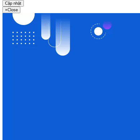
Cập nhật
×
Close