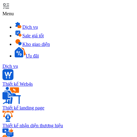
Menu
Dịch vụ
Sale giá tốt
Kho giao diện
Ưu đãi
Dịch vụ
Thiết kế Web4s
Thiết kế landing page
Thiết kế nhận diện thương hiệu