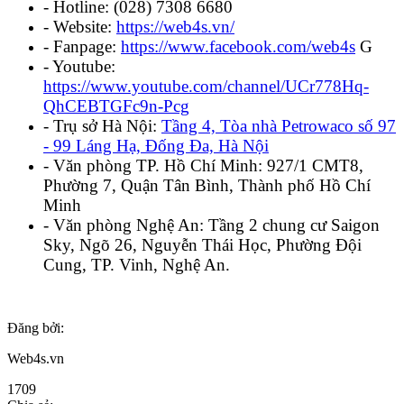
- Hotline: (028) 7308 6680
- Website:
https://web4s.vn/
- Fanpage:
https://www.facebook.com/web4s
G
- Youtube:
https://www.youtube.com/channel/UCr778Hq-
QhCEBTGFc9n-Pcg
- Trụ sở Hà Nội:
Tầng 4, Tòa nhà Petrowaco số 97
- 99 Láng Hạ, Đống Đa, Hà Nội
- Văn phòng TP. Hồ Chí Minh: 927/1 CMT8,
Phường 7, Quận Tân Bình, Thành phố Hồ Chí
Minh
- Văn phòng Nghệ An: Tầng 2 chung cư Saigon
Sky, Ngõ 26, Nguyễn Thái Học, Phường Đội
Cung, TP. Vinh, Nghệ An.
Đăng bởi:
Web4s.vn
1709