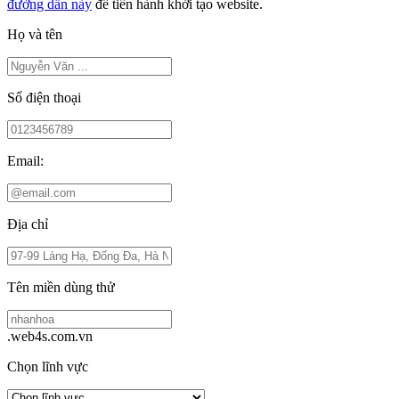
đường dẫn này
để tiến hành khởi tạo website.
Họ và tên
Số điện thoại
Email:
Địa chỉ
Tên miền dùng thử
.web4s.com.vn
Chọn lĩnh vực