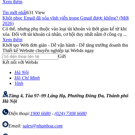
Xem thêm
Tin mới nhất
631 View
Khôi phục Email đã xóa vĩnh viễn trong Gmail được không? (Mới
2026)
Có thể, nhưng phụ thuộc vào loại tài khoản và thời gian kể từ khi
xóa. Đối với tài khoản cá nhân, cơ hội duy nhất nằm ở công cụ ...
Xem thêm
Khởi tạo Web đơn giản - Dễ vận hành - Dễ tăng trưởng doanh thu
Thiết kế Website chuyên nghiệp tại Web4s ngay
Gửi
Kết nối với Web4s
Hà Nội
Hồ Chí Minh
Vinh
Tầng 4, Tòa 97–99 Láng Hạ, Phường Đống Đa, Thành phố
Hà Nội
Điện thoại:
1900 6680
-
(024) 7308 6680
Email:
sales@nhanhoa.com