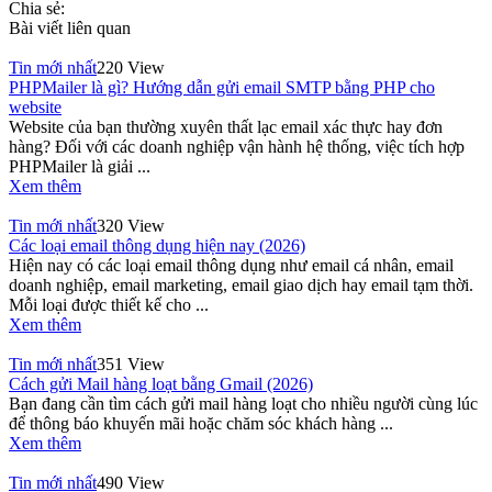
Chia sẻ:
Bài viết liên quan
Tin mới nhất
220 View
PHPMailer là gì? Hướng dẫn gửi email SMTP bằng PHP cho
website
Website của bạn thường xuyên thất lạc email xác thực hay đơn
hàng? Đối với các doanh nghiệp vận hành hệ thống, việc tích hợp
PHPMailer là giải ...
Xem thêm
Tin mới nhất
320 View
Các loại email thông dụng hiện nay (2026)
Hiện nay có các loại email thông dụng như email cá nhân, email
doanh nghiệp, email marketing, email giao dịch hay email tạm thời.
Mỗi loại được thiết kế cho ...
Xem thêm
Tin mới nhất
351 View
Cách gửi Mail hàng loạt bằng Gmail (2026)
Bạn đang cần tìm cách gửi mail hàng loạt cho nhiều người cùng lúc
để thông báo khuyến mãi hoặc chăm sóc khách hàng ...
Xem thêm
Tin mới nhất
490 View