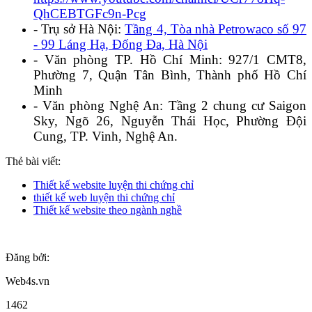
QhCEBTGFc9n-Pcg
- Trụ sở Hà Nội:
Tầng 4, Tòa nhà Petrowaco số 97
- 99 Láng Hạ, Đống Đa, Hà Nội
- Văn phòng TP. Hồ Chí Minh: 927/1 CMT8,
Phường 7, Quận Tân Bình, Thành phố Hồ Chí
Minh
- Văn phòng Nghệ An: Tầng 2 chung cư Saigon
Sky, Ngõ 26, Nguyễn Thái Học, Phường Đội
Cung, TP. Vinh, Nghệ An.
Thẻ bài viết:
Thiết kế website luyện thi chứng chỉ
thiết kế web luyện thi chứng chỉ
Thiết kế website theo ngành nghề
Đăng bởi:
Web4s.vn
1462