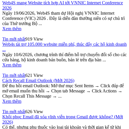
Web4S mang Website tích hợp AI tới VNNIC Internet Conference
2026
Ngày 19/06/2026, Web4S tham dự Hội nghị VNNIC Internet
Conference (VIC) 2026 . Đây là diễn đàn thường niên có sự chủ trì
của Thứ trưởng Bộ ...
Xem thêm
Tin mới nhất
919 View
Web4s tài trợ 105.000 website miễn phí, thúc đẩy các hộ kinh doanh
...
Ngày 10/6/2026, chương trình thí điểm hỗ trợ chuyển đổi số cho các
cửa hàng, hộ kinh doanh bán buôn, bán lẻ trên địa bàn ...
Xem thêm
Tin mới nhất
621 View
Cách Recall Email Outlook (Mới 2026)
Để thu hồi email Outlook: Mở thư mục Sent Items → Click đúp để
mở email muốn thu hồi → Chọn tab Message → Click Actions →
Chọn Recall This Message → ...
Xem thêm
Tin mới nhất
626 View
Khôi phục Email đã xóa vĩnh viễn trong Gmail được không? (Mới
2026)
Có thể, nhưng phụ thuộc vào loại tài khoản và thời gian kể từ khi