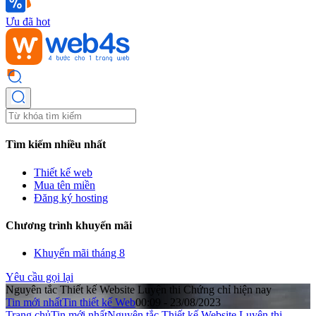
Ưu đã hot
Tìm kiếm nhiều nhất
Thiết kế web
Mua tên miền
Đăng ký hosting
Chương trình khuyến mãi
Khuyến mãi tháng 8
Yêu cầu gọi lại
Nguyên tắc Thiết kế Website Luyện thi Chứng chỉ hiện nay
Tin mới nhất
Tin thiết kế Web
00:09 - 23/08/2023
Trang chủ
Tin mới nhất
Nguyên tắc Thiết kế Website Luyện thi