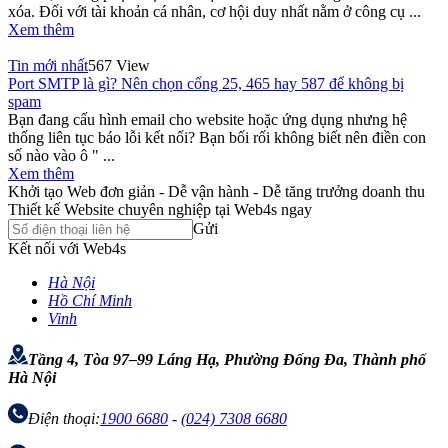
xóa. Đối với tài khoản cá nhân, cơ hội duy nhất nằm ở công cụ ...
Xem thêm
Tin mới nhất
567 View
Port SMTP là gì? Nên chọn cổng 25, 465 hay 587 để không bị
spam
Bạn đang cấu hình email cho website hoặc ứng dụng nhưng hệ
thống liên tục báo lỗi kết nối? Bạn bối rối không biết nên điền con
số nào vào ô " ...
Xem thêm
Khởi tạo Web đơn giản - Dễ vận hành - Dễ tăng trưởng doanh thu
Thiết kế Website chuyên nghiệp tại Web4s ngay
Gửi
Kết nối với Web4s
Hà Nội
Hồ Chí Minh
Vinh
Tầng 4, Tòa 97–99 Láng Hạ, Phường Đống Đa, Thành phố
Hà Nội
Điện thoại:
1900 6680
-
(024) 7308 6680