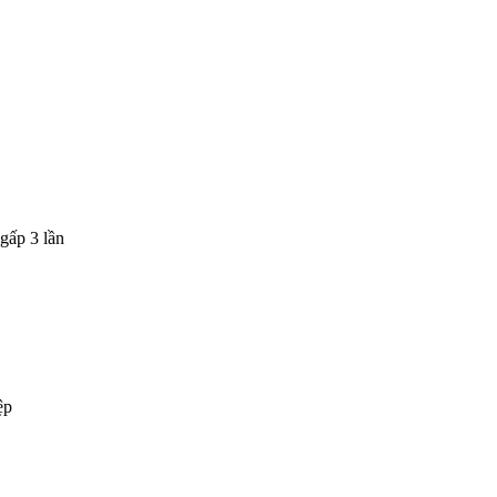
gấp 3 lần
ệp