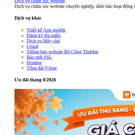
Dịch vụ chăm sóc Website
Dịch vụ chăm sóc website chuyên nghiệp, đảm bảo hoạt động ổ
Dịch vụ khác
Thiết kế App mobile
Đăng ký tên miền
Dịch vụ Máy chủ
Umail
Thông báo website Bộ Công Thương
Bảo mật SSL
Hosting
Tổng đài Vfone
Ưu đãi tháng 8/2026