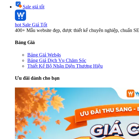
Sale giá tốt
hot
Sale Giá Tốt
400+ Mẫu website đẹp, được thiết kế chuyên nghiệp, chuẩn S
Bảng Giá
Bảng Giá Web4s
Bảng Giá Dịch Vụ Chăm Sóc
Thiết Kế Bộ Nhận Diện Thương Hiệu
Ưu đãi dành cho bạn