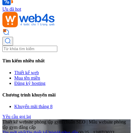
Ưu đã hot
Tìm kiếm nhiều nhất
Thiết kế web
Mua tên miền
Đăng ký hosting
Chương trình khuyến mãi
Khuyến mãi tháng 8
Yêu cầu gọi lại
Thiết kế website phòng tập gym chuẩn SEO | Mẫu website phòng
tập gym đẳng cấp
Tin mới nhất
Tin thiết kế Web
Hướng dẫn
00:25 - 12/07/2022