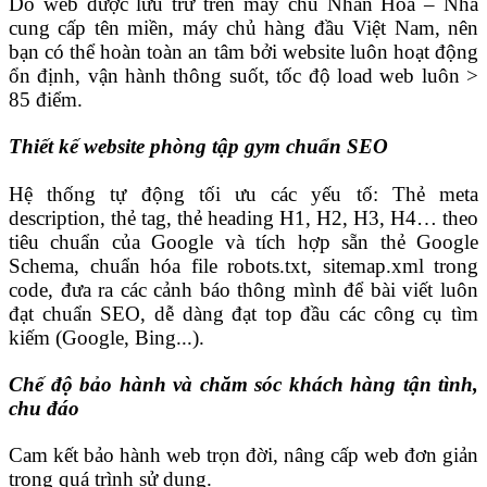
Do web được lưu trữ trên máy chủ Nhân Hòa – Nhà
cung cấp tên miền, máy chủ hàng đầu Việt Nam, nên
bạn có thể hoàn toàn an tâm bởi website luôn hoạt động
ổn định, vận hành thông suốt, tốc độ load web luôn >
85 điểm.
Thiết kế website phòng tập gym chuẩn SEO
Hệ thống tự động tối ưu các yếu tố: Thẻ meta
description, thẻ tag, thẻ heading H1, H2, H3, H4… theo
tiêu chuẩn của Google và tích hợp sẵn thẻ Google
Schema, chuẩn hóa file robots.txt, sitemap.xml trong
code, đưa ra các cảnh báo thông mình để bài viết luôn
đạt chuẩn SEO, dễ dàng đạt top đầu các công cụ tìm
kiếm (Google, Bing...).
Chế độ bảo hành và chăm sóc khách hàng tận tình,
chu đáo
Cam kết bảo hành web trọn đời, nâng cấp web đơn giản
trong quá trình sử dụng.