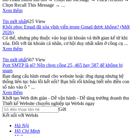
Chọn Recall This Message → ...
Xem thêm
Tin mới nhất
625 View
Khôi phục Email đã xóa vĩnh viễn trong Gmail được không? (Mới
2026)
Có thể, nhưng phụ thuộc vào loại tài khoản và thời gian kể từ khi
xóa. Đối với tài khoản cá nhân, cơ hội duy nhất nằm ở công cụ ...
Xem thêm
Tin mới nhất
567 View
Port SMTP là gì? Nên chọn cổng 25, 465 hay 587 để không bị
spam
Bạn đang cấu hình email cho website hoặc ứng dụng nhưng hệ
thống liên tục báo lỗi kết nối? Bạn bối rối không biết nên điền con
số nào vào ô " ...
Xem thêm
Khởi tạo Web đơn giản - Dễ vận hành - Dễ tăng trưởng doanh thu
Thiết kế Website chuyên nghiệp tại Web4s ngay
Gửi
Kết nối với Web4s
Hà Nội
Hồ Chí Minh