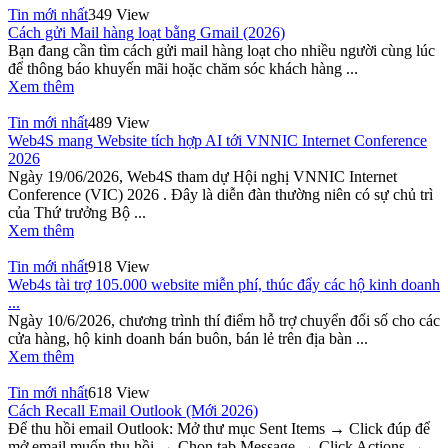
Tin mới nhất
349 View
Cách gửi Mail hàng loạt bằng Gmail (2026)
Bạn đang cần tìm cách gửi mail hàng loạt cho nhiều người cùng lúc
để thông báo khuyến mãi hoặc chăm sóc khách hàng ...
Xem thêm
Tin mới nhất
489 View
Web4S mang Website tích hợp AI tới VNNIC Internet Conference
2026
Ngày 19/06/2026, Web4S tham dự Hội nghị VNNIC Internet
Conference (VIC) 2026 . Đây là diễn đàn thường niên có sự chủ trì
của Thứ trưởng Bộ ...
Xem thêm
Tin mới nhất
918 View
Web4s tài trợ 105.000 website miễn phí, thúc đẩy các hộ kinh doanh
...
Ngày 10/6/2026, chương trình thí điểm hỗ trợ chuyển đổi số cho các
cửa hàng, hộ kinh doanh bán buôn, bán lẻ trên địa bàn ...
Xem thêm
Tin mới nhất
618 View
Cách Recall Email Outlook (Mới 2026)
Để thu hồi email Outlook: Mở thư mục Sent Items → Click đúp để
mở email muốn thu hồi → Chọn tab Message → Click Actions →