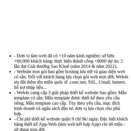
- Đơn vị làm web đã có +10 năm kinh nghiệm; sở hữu
+60.000 khách hàng; thực hiện thành công +8000 dự án; 2
lần đạt Giải thưởng Sao Khuê (năm 2014 & năm 2022).
- Website trọn gói bao gồm hosting lưu trữ và giao diện web
có sẵn. Đối với khách hàng lựa chọn gói web trọn đời, Web4s
ưu đãi thêm tên miền quốc tế .com/.net, SSL, Umail, banner,
hỗ trợ nhập liệu...
- Web4s cung cấp 3 giải pháp thiết kế website bao gồm: Mẫu
template có sẵn; Mẫu template được thiết kế theo yêu cầu
riêng; Mẫu template cao cấp. Tùy theo yêu cầu, mục đích
kinh doanh và ngân sách đầu tư, đơn vị lựa chọn cho phù
hợp.
- Chi phí thiết kế website quận 9 chỉ 9k/ ngày. Đặc biệt khách
hàng thiết kế App-Web (làm web kết hợp App) chỉ 40 triệu -
sử dụng trọn đời.