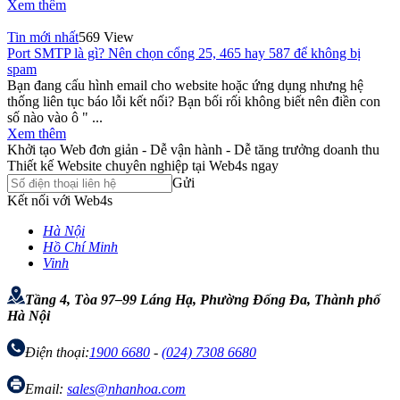
Xem thêm
Tin mới nhất
569 View
Port SMTP là gì? Nên chọn cổng 25, 465 hay 587 để không bị
spam
Bạn đang cấu hình email cho website hoặc ứng dụng nhưng hệ
thống liên tục báo lỗi kết nối? Bạn bối rối không biết nên điền con
số nào vào ô " ...
Xem thêm
Khởi tạo Web đơn giản - Dễ vận hành - Dễ tăng trưởng doanh thu
Thiết kế Website chuyên nghiệp tại Web4s ngay
Gửi
Kết nối với Web4s
Hà Nội
Hồ Chí Minh
Vinh
Tầng 4, Tòa 97–99 Láng Hạ, Phường Đống Đa, Thành phố
Hà Nội
Điện thoại:
1900 6680
-
(024) 7308 6680
Email:
sales@nhanhoa.com