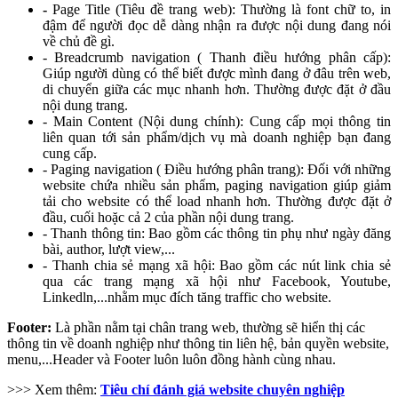
-
Page Title (Tiêu đề trang web): Thường là font chữ to, in
đậm để người đọc dễ dàng nhận ra được nội dung đang nói
về chủ đề gì.
- Breadcrumb navigation ( Thanh điều hướng phân cấp):
Giúp người dùng có thể biết được mình đang ở đâu trên web,
di chuyển giữa các mục nhanh hơn. Thường được đặt ở đầu
nội dung trang.
- Main Content (Nội dung chính): Cung cấp mọi thông tin
liên quan tới sản phẩm/dịch vụ mà doanh nghiệp bạn đang
cung cấp.
- Paging navigation ( Điều hướng phân trang): Đối với những
website chứa nhiều sản phẩm, paging navigation giúp giảm
tải cho website có thể load nhanh hơn. Thường được đặt ở
đầu, cuối hoặc cả 2 của phần nội dung trang.
- Thanh thông tin: Bao gồm các thông tin phụ như ngày đăng
bài, author, lượt view,...
- Thanh chia sẻ mạng xã hội: Bao gồm các nút link chia sẻ
qua các trang mạng xã hội như Facebook, Youtube,
Linkedln,...nhằm mục đích tăng traffic cho website.
Footer:
Là phần nằm tại chân trang web, thường sẽ hiển thị các
thông tin về doanh nghiệp như thông tin liên hệ, bản quyền website,
menu,...Header và Footer luôn luôn đồng hành cùng nhau.
>>> Xem thêm:
Tiêu chí đánh giá website chuyên nghiệp