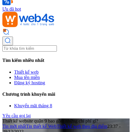
Ưu đã hot
Tìm kiếm nhiều nhất
Thiết kế web
Mua tên miền
Đăng ký hosting
Chương trình khuyến mãi
Khuyến mãi tháng 8
Yêu cầu gọi lại
Thiết kế website quận 9 bao gồm những chi phí gì?
Tin mới nhất
Tin thiết kế Web
Thiết kế web theo địa điểm
23:37 -
29/12/2022