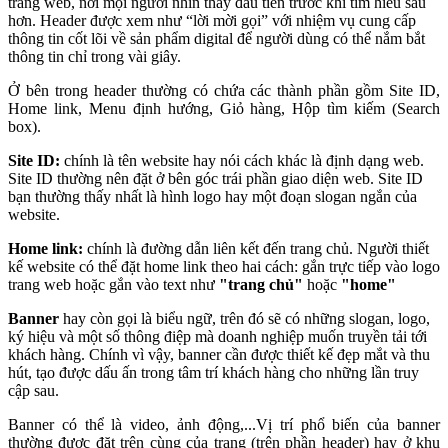
trang web, nơi mọi người nhìn thấy đầu tiên trước khi tìm hiểu sâu
hơn. Header được xem như “lời mời gọi” với nhiệm vụ cung cấp
thông tin cốt lõi về sản phẩm digital để người dùng có thể nắm bắt
thông tin chỉ trong vài giây.
Ở bên trong header thường có chứa các thành phần gồm Site ID,
Home link, Menu định hướng, Giỏ hàng, Hộp tìm kiếm (Search
box).
Site ID:
chính là tên website hay nói cách khác là định dạng web.
Site ID thường nên đặt ở bên góc trái phần giao diện web. Site ID
bạn thường thấy nhất là hình logo hay một đoạn slogan ngắn của
website.
Home link:
chính là đường dẫn liên kết đến trang chủ. Người thiết
kế website có thể đặt home link theo hai cách: gắn trực tiếp vào logo
trang web hoặc gắn vào text như
"trang chủ"
hoặc
"home"
Banner
hay còn gọi là biểu ngữ, trên đó sẽ có những slogan, logo,
ký hiệu và một số thông điệp mà doanh nghiệp muốn truyền tải tới
khách hàng. Chính vì vậy, banner cần được thiết kế đẹp mắt và thu
hút, tạo được dấu ấn trong tâm trí khách hàng cho những lần truy
cập sau.
Banner có thể là video, ảnh động,...Vị trí phổ biến của banner
thường được đặt trên cùng của trang (trên phần header) hay ở khu