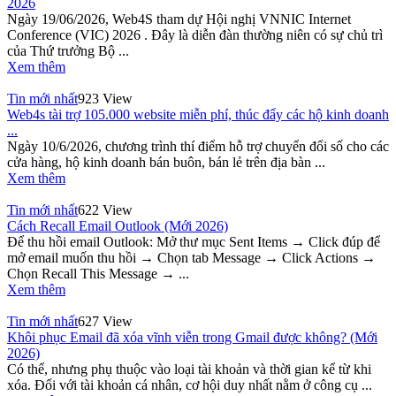
2026
Ngày 19/06/2026, Web4S tham dự Hội nghị VNNIC Internet
Conference (VIC) 2026 . Đây là diễn đàn thường niên có sự chủ trì
của Thứ trưởng Bộ ...
Xem thêm
Tin mới nhất
923 View
Web4s tài trợ 105.000 website miễn phí, thúc đẩy các hộ kinh doanh
...
Ngày 10/6/2026, chương trình thí điểm hỗ trợ chuyển đổi số cho các
cửa hàng, hộ kinh doanh bán buôn, bán lẻ trên địa bàn ...
Xem thêm
Tin mới nhất
622 View
Cách Recall Email Outlook (Mới 2026)
Để thu hồi email Outlook: Mở thư mục Sent Items → Click đúp để
mở email muốn thu hồi → Chọn tab Message → Click Actions →
Chọn Recall This Message → ...
Xem thêm
Tin mới nhất
627 View
Khôi phục Email đã xóa vĩnh viễn trong Gmail được không? (Mới
2026)
Có thể, nhưng phụ thuộc vào loại tài khoản và thời gian kể từ khi
xóa. Đối với tài khoản cá nhân, cơ hội duy nhất nằm ở công cụ ...