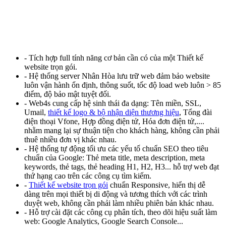
- Tích hợp full tính năng cơ bản cần có của một Thiết kế
website trọn gói.
- Hệ thống server Nhân Hòa lưu trữ web đảm bảo website
luôn vận hành ổn định, thông suốt, tốc độ load web luôn > 85
điểm, độ bảo mật tuyệt đối.
- Web4s cung cấp hệ sinh thái đa dạng: Tên miền, SSL,
Umail,
thiết kế logo & bộ nhận diện thương hiệu
, Tổng đài
điện thoại Vfone, Hợp đồng điện tử, Hóa đơn điện tử,....
nhằm mang lại sự thuận tiện cho khách hàng, không cần phải
thuê nhiều đơn vị khác nhau.
- Hệ thống tự động tối ưu các yếu tố chuẩn SEO theo tiêu
chuẩn của Google: Thẻ meta title, meta description, meta
keywords, thẻ tags, thẻ heading H1, H2, H3... hỗ trợ web đạt
thứ hạng cao trên các công cụ tìm kiếm.
-
Thiết kế website trọn gói
chuẩn Responsive, hiển thị dễ
dàng trên mọi thiết bị di động và tương thích với các trình
duyệt web, không cần phải làm nhiều phiên bản khác nhau.
- Hỗ trợ cài đặt các công cụ phân tích, theo dõi hiệu suất làm
web: Google Analytics, Google Search Console...