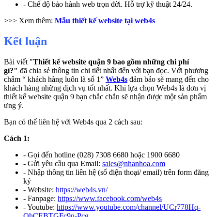
- Chế độ bảo hành web trọn đời. Hỗ trợ kỹ thuật 24/24.
>>> Xem thêm:
Mẫu thiết kế website tại web4s
Kết luận
Bài viết "
Thiết kế website quận 9 bao gồm những chi phí
gì?"
đã chia sẻ thông tin chi tiết nhất đến với bạn đọc.
Với phương
châm “
khách hàng luôn là số 1
”
Web4s
đảm bảo sẽ mang đến cho
khách hàng những dịch vụ tốt nhất.
Khi lựa chọn Web4s là đơn vị
thiết kế website quận 9 bạn
chắc chắn sẽ nhận được một sản phẩm
ưng ý.
Bạn có thể liên hệ với Web4s qua 2 cách sau:
Cách 1:
- Gọi đến hotline (028) 7308 6680 hoặc 1900 6680
- Gửi yêu cầu qua Email:
sales@nhanhoa.com
- Nhập thông tin liên hệ (số điện thoại/ email) trên form đăng
ký
- Website:
https://web4s.vn/
- Fanpage:
https://www.facebook.com/web4s
- Youtube:
https://www.youtube.com/channel/UCr778Hq-
QhCEBTGFc9n-Pcg