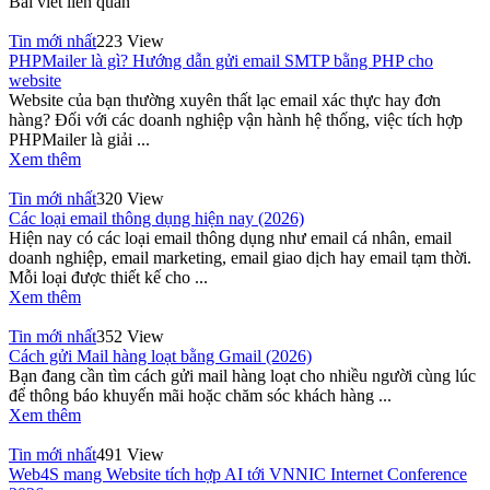
Bài viết liên quan
Tin mới nhất
223 View
PHPMailer là gì? Hướng dẫn gửi email SMTP bằng PHP cho
website
Website của bạn thường xuyên thất lạc email xác thực hay đơn
hàng? Đối với các doanh nghiệp vận hành hệ thống, việc tích hợp
PHPMailer là giải ...
Xem thêm
Tin mới nhất
320 View
Các loại email thông dụng hiện nay (2026)
Hiện nay có các loại email thông dụng như email cá nhân, email
doanh nghiệp, email marketing, email giao dịch hay email tạm thời.
Mỗi loại được thiết kế cho ...
Xem thêm
Tin mới nhất
352 View
Cách gửi Mail hàng loạt bằng Gmail (2026)
Bạn đang cần tìm cách gửi mail hàng loạt cho nhiều người cùng lúc
để thông báo khuyến mãi hoặc chăm sóc khách hàng ...
Xem thêm
Tin mới nhất
491 View
Web4S mang Website tích hợp AI tới VNNIC Internet Conference