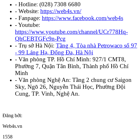
- Hotline: (028) 7308 6680
- Website:
https://web4s.vn/
- Fanpage:
https://www.facebook.com/web4s
- Youtube:
https://www.youtube.com/channel/UCr778Hq-
QhCEBTGFc9n-Pcg
- Trụ sở Hà Nội:
Tầng 4, Tòa nhà Petrowaco số 97
- 99 Láng Hạ, Đống Đa, Hà Nội
- Văn phòng TP. Hồ Chí Minh: 927/1 CMT8,
Phường 7, Quận Tân Bình, Thành phố Hồ Chí
Minh
- Văn phòng Nghệ An: Tầng 2 chung cư Saigon
Sky, Ngõ 26, Nguyễn Thái Học, Phường Đội
Cung, TP. Vinh, Nghệ An.
Đăng bởi:
Web4s.vn
1558