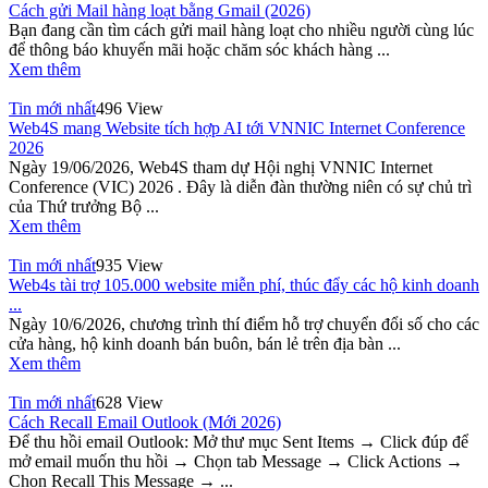
Cách gửi Mail hàng loạt bằng Gmail (2026)
Bạn đang cần tìm cách gửi mail hàng loạt cho nhiều người cùng lúc
để thông báo khuyến mãi hoặc chăm sóc khách hàng ...
Xem thêm
Tin mới nhất
496 View
Web4S mang Website tích hợp AI tới VNNIC Internet Conference
2026
Ngày 19/06/2026, Web4S tham dự Hội nghị VNNIC Internet
Conference (VIC) 2026 . Đây là diễn đàn thường niên có sự chủ trì
của Thứ trưởng Bộ ...
Xem thêm
Tin mới nhất
935 View
Web4s tài trợ 105.000 website miễn phí, thúc đẩy các hộ kinh doanh
...
Ngày 10/6/2026, chương trình thí điểm hỗ trợ chuyển đổi số cho các
cửa hàng, hộ kinh doanh bán buôn, bán lẻ trên địa bàn ...
Xem thêm
Tin mới nhất
628 View
Cách Recall Email Outlook (Mới 2026)
Để thu hồi email Outlook: Mở thư mục Sent Items → Click đúp để
mở email muốn thu hồi → Chọn tab Message → Click Actions →
Chọn Recall This Message → ...