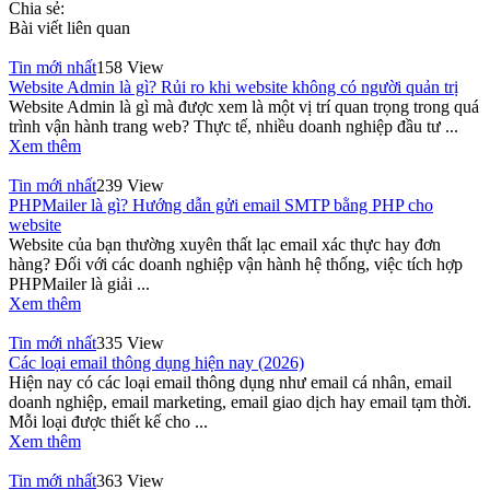
Chia sẻ:
Bài viết liên quan
Tin mới nhất
158 View
Website Admin là gì? Rủi ro khi website không có người quản trị
Website Admin là gì mà được xem là một vị trí quan trọng trong quá
trình vận hành trang web? Thực tế, nhiều doanh nghiệp đầu tư ...
Xem thêm
Tin mới nhất
239 View
PHPMailer là gì? Hướng dẫn gửi email SMTP bằng PHP cho
website
Website của bạn thường xuyên thất lạc email xác thực hay đơn
hàng? Đối với các doanh nghiệp vận hành hệ thống, việc tích hợp
PHPMailer là giải ...
Xem thêm
Tin mới nhất
335 View
Các loại email thông dụng hiện nay (2026)
Hiện nay có các loại email thông dụng như email cá nhân, email
doanh nghiệp, email marketing, email giao dịch hay email tạm thời.
Mỗi loại được thiết kế cho ...
Xem thêm
Tin mới nhất
363 View