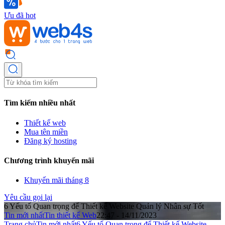
Ưu đã hot
Tìm kiếm nhiều nhất
Thiết kế web
Mua tên miền
Đăng ký hosting
Chương trình khuyến mãi
Khuyến mãi tháng 8
Yêu cầu gọi lại
6 Yếu tố Quan trọng để Thiết kế Website Quản lý Nhân sự Tốt
Tin mới nhất
Tin thiết kế Web
22:47 - 14/11/2023
Trang chủ
Tin mới nhất
6 Yếu tố Quan trọng để Thiết kế Website