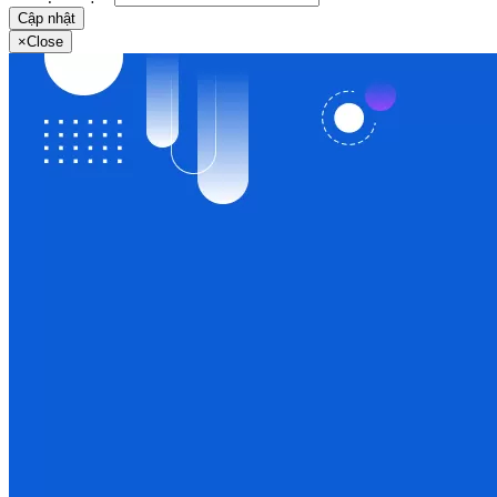
Cập nhật
×
Close