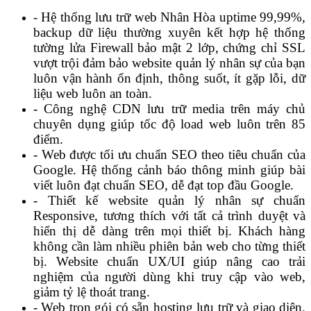
- Hệ thống lưu trữ web Nhân Hòa uptime 99,99%,
backup dữ liệu thường xuyên kết hợp hệ thống
tường lửa Firewall bảo mật 2 lớp, chứng chỉ SSL
vượt trội đảm bảo website quản lý nhân sự của bạn
luôn vận hành ổn định, thông suốt, ít gặp lỗi, dữ
liệu web luôn an toàn.
- Công nghệ CDN lưu trữ media trên máy chủ
chuyên dụng giúp tốc độ load web luôn trên 85
điểm.
- Web được tối ưu chuẩn SEO theo tiêu chuẩn của
Google. Hệ thống cảnh báo thông minh giúp bài
viết luôn đạt chuẩn SEO, dễ đạt top đầu Google.
- Thiết kế website quản lý nhân sự chuẩn
Responsive, tương thích với tất cả trình duyệt và
hiển thị dễ dàng trên mọi thiết bị. Khách hàng
không cần làm nhiều phiên bản web cho từng thiết
bị. Website chuẩn UX/UI giúp nâng cao trải
nghiệm của người dùng khi truy cập vào web,
giảm tỷ lệ thoát trang.
- Web trọn gói có sẵn hosting lưu trữ và giao diện.