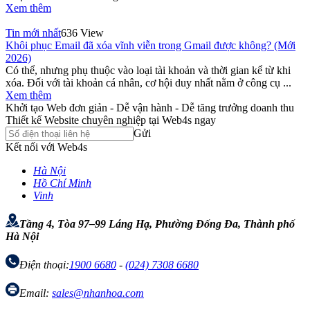
Xem thêm
Tin mới nhất
636 View
Khôi phục Email đã xóa vĩnh viễn trong Gmail được không? (Mới
2026)
Có thể, nhưng phụ thuộc vào loại tài khoản và thời gian kể từ khi
xóa. Đối với tài khoản cá nhân, cơ hội duy nhất nằm ở công cụ ...
Xem thêm
Khởi tạo Web đơn giản - Dễ vận hành - Dễ tăng trưởng doanh thu
Thiết kế Website chuyên nghiệp tại Web4s ngay
Gửi
Kết nối với Web4s
Hà Nội
Hồ Chí Minh
Vinh
Tầng 4, Tòa 97–99 Láng Hạ, Phường Đống Đa, Thành phố
Hà Nội
Điện thoại:
1900 6680
-
(024) 7308 6680
Email:
sales@nhanhoa.com