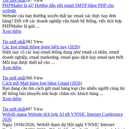
Tin mới nhất
287 View
PHPMailer là gì? Hướng dẫn gửi email SMTP bằng PHP cho
website
Website của bạn thường xuyên thất lạc email xác thực hay đơn
hàng? Đối với các doanh nghiệp vận hành hệ thống, việc tích hợp
PHPMailer là giải ...
Xem thêm
Tin mới nhất
382 View
Các loại email thông dụng hiện nay (2026)
Hiện nay có các loại email thông dụng như email cá nhân, email
doanh nghiệp, email marketing, email giao dịch hay email tạm thời.
Mỗi loại được thiết kế cho ...
Xem thêm
Tin mới nhất
366 View
Cách gửi Mail hàng loạt bằng Gmail (2026)
Bạn đang cần tìm cách gửi mail hàng loạt cho nhiều người cùng lúc
để thông báo khuyến mãi hoặc chăm sóc khách hàng ...
Xem thêm
Tin mới nhất
497 View
Web4S mang Website tích hợp AI tới VNNIC Internet Conference
2026
Ngày 19/06/2026, Web4S tham dự Hội nghị VNNIC Internet