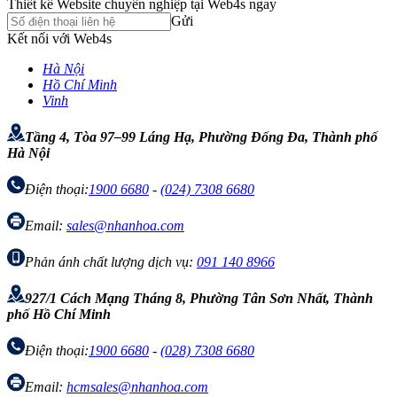
Thiết kế Website chuyên nghiệp tại Web4s ngay
Gửi
Kết nối với Web4s
Hà Nội
Hồ Chí Minh
Vinh
Tầng 4, Tòa 97–99 Láng Hạ, Phường Đống Đa, Thành phố
Hà Nội
Điện thoại:
1900 6680
-
(024) 7308 6680
Email:
sales@nhanhoa.com
Phản ánh chất lượng dịch vụ:
091 140 8966
927/1 Cách Mạng Tháng 8, Phường Tân Sơn Nhất, Thành
phố Hồ Chí Minh
Điện thoại:
1900 6680
-
(028) 7308 6680
Email:
hcmsales@nhanhoa.com