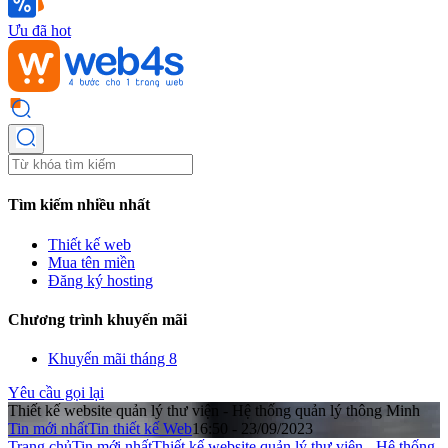
Ưu đã hot
Tìm kiếm nhiều nhất
Thiết kế web
Mua tên miền
Đăng ký hosting
Chương trình khuyến mãi
Khuyến mãi tháng 8
Yêu cầu gọi lại
Thiết kế website quản lý thư viện - Hệ thống quản lý thông Minh
Tin mới nhất
Tin thiết kế Web
16:50 - 23/09/2023
Trang chủ
Tin mới nhất
Thiết kế website quản lý thư viện - Hệ thống