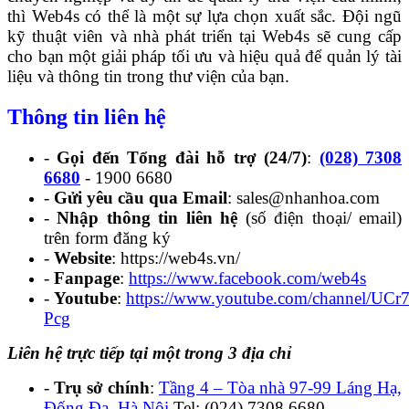
thì Web4s có thể là một sự lựa chọn xuất sắc. Đội ngũ
kỹ thuật viên và nhà phát triển tại Web4s sẽ cung cấp
cho bạn một giải pháp tối ưu và hiệu quả để quản lý tài
liệu và thông tin trong thư viện của bạn.
Thông tin liên hệ
-
Gọi đến Tổng đài hỗ trợ (24/7)
:
(028) 7308
6680
- 1900 6680
-
Gửi yêu cầu qua Email
: sales@nhanhoa.com
-
Nhập thông tin liên hệ
(số điện thoại/ email)
trên form đăng ký
-
Website
: https://web4s.vn/
-
Fanpage
:
https://www.facebook.com/web4s
-
Youtube
:
https://www.youtube.com/channel/U
Pcg
Liên hệ trực tiếp tại một trong 3 địa chỉ
-
Trụ sở chính
:
Tầng 4 – Tòa nhà 97-99 Láng Hạ,
Đống Đa, Hà Nội
Tel: (024) 7308 6680