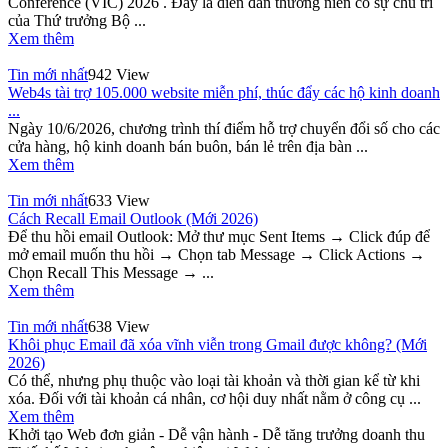
Conference (VIC) 2026 . Đây là diễn đàn thường niên có sự chủ trì
của Thứ trưởng Bộ ...
Xem thêm
Tin mới nhất
942 View
Web4s tài trợ 105.000 website miễn phí, thúc đẩy các hộ kinh doanh
...
Ngày 10/6/2026, chương trình thí điểm hỗ trợ chuyển đổi số cho các
cửa hàng, hộ kinh doanh bán buôn, bán lẻ trên địa bàn ...
Xem thêm
Tin mới nhất
633 View
Cách Recall Email Outlook (Mới 2026)
Để thu hồi email Outlook: Mở thư mục Sent Items → Click đúp để
mở email muốn thu hồi → Chọn tab Message → Click Actions →
Chọn Recall This Message → ...
Xem thêm
Tin mới nhất
638 View
Khôi phục Email đã xóa vĩnh viễn trong Gmail được không? (Mới
2026)
Có thể, nhưng phụ thuộc vào loại tài khoản và thời gian kể từ khi
xóa. Đối với tài khoản cá nhân, cơ hội duy nhất nằm ở công cụ ...
Xem thêm
Khởi tạo Web đơn giản - Dễ vận hành - Dễ tăng trưởng doanh thu