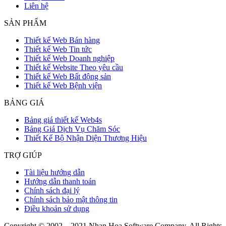
Liên hệ
SẢN PHẨM
Thiết kế Web Bán hàng
Thiết kế Web Tin tức
Thiết kế Web Doanh nghiệp
Thiết kế Website Theo yêu cầu
Thiết kế Web Bất động sản
Thiết kế Web Bệnh viện
BẢNG GIÁ
Bảng giá thiết kế Web4s
Bảng Giá Dịch Vụ Chăm Sóc
Thiết Kế Bộ Nhận Diện Thương Hiệu
TRỢ GIÚP
Tài liệu hướng dẫn
Hướng dẫn thanh toán
Chính sách đại lý
Chính sách bảo mật thông tin
Điều khoản sử dụng
Copyright © 2002 – 2021 Nhan Hoa Software Company. All Rights