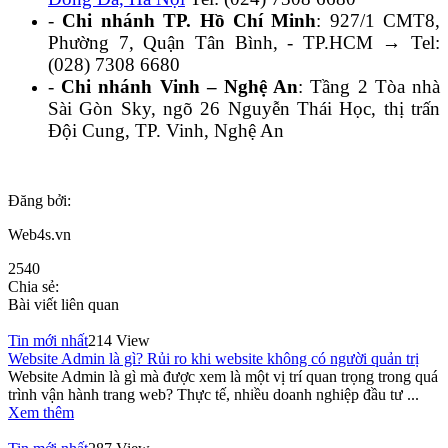
-
Chi nhánh TP. Hồ Chí Minh
: 927/1 CMT8,
Phường 7, Quận Tân Bình, - TP.HCM → Tel:
(028) 7308 6680
-
Chi nhánh Vinh – Nghệ An
: Tầng 2 Tòa nhà
Sài Gòn Sky, ngõ 26 Nguyễn Thái Học, thị trấn
Đội Cung, TP. Vinh, Nghệ An
Đăng bởi:
Web4s.vn
2540
Chia sẻ:
Bài viết liên quan
Tin mới nhất
214 View
Website Admin là gì? Rủi ro khi website không có người quản trị
Website Admin là gì mà được xem là một vị trí quan trọng trong quá
trình vận hành trang web? Thực tế, nhiều doanh nghiệp đầu tư ...
Xem thêm