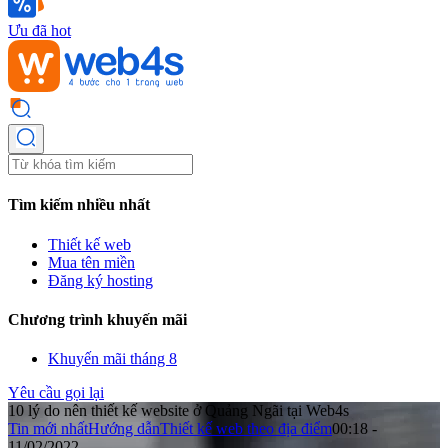
Ưu đã hot
Tìm kiếm nhiều nhất
Thiết kế web
Mua tên miền
Đăng ký hosting
Chương trình khuyến mãi
Khuyến mãi tháng 8
Yêu cầu gọi lại
10 lý do nên thiết kế website ở Quảng Ngãi tại Web4s
Tin mới nhất
Hướng dẫn
Thiết kế web theo địa điểm
00:18 -
11/02/2022