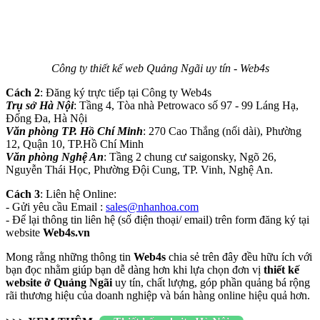
Công ty thiết kế web Quảng Ngãi uy tín - Web4s
Cách 2
: Đăng ký trực tiếp tại Công ty Web4s
Trụ sở Hà Nội
: Tầng 4, Tòa nhà Petrowaco số 97 - 99 Láng Hạ,
Đống Đa, Hà Nội
Văn phòng TP. Hồ Chí Minh
: 270 Cao Thắng (nối dài), Phường
12, Quận 10, TP.Hồ Chí Minh
Văn phòng Nghệ An
: Tầng 2 chung cư saigonsky, Ngõ 26,
Nguyễn Thái Học, Phường Đội Cung, TP. Vinh, Nghệ An.
Cách 3
: Liên hệ Online:
- Gửi yêu cầu Email :
sales@nhanhoa.com
- Để lại thông tin liên hệ (số điện thoại/ email) trên form đăng ký tại
website
Web4s.vn
Mong rằng những thông tin
Web4s
chia sẻ trên đây đều hữu ích với
bạn đọc nhằm giúp bạn dễ dàng hơn khi lựa chọn đơn vị
thiết kế
website ở Quảng Ngãi
uy tín, chất lượng, góp phần quảng bá rộng
rãi thương hiệu của doanh nghiệp và bán hàng online hiệu quả hơn.