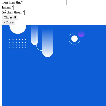
Tên hiển thị:
*
Email:
*
Số điện thoại:
*
Cập nhật
×
Close