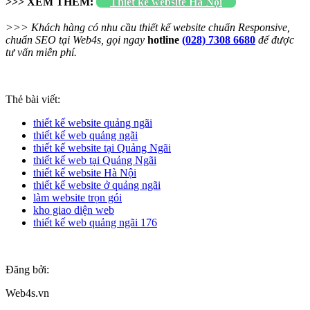
>>> XEM THÊM:
Thiết kế website Hà Nội
>>> Khách hàng có nhu cầu thiết kế website chuẩn Responsive,
chuẩn SEO tại Web4s, gọi ngay
hotline
(028) 7308 6680
để được
tư vấn miễn phí.
Thẻ bài viết:
thiết kế website quảng ngãi
thiết kế web quảng ngãi
thiết kế website tại Quảng Ngãi
thiết kế web tại Quảng Ngãi
thiết kế website Hà Nội
thiết kế website ở quảng ngãi
làm website trọn gói
kho giao diện web
thiết kế web quảng ngãi 176
Đăng bởi:
Web4s.vn