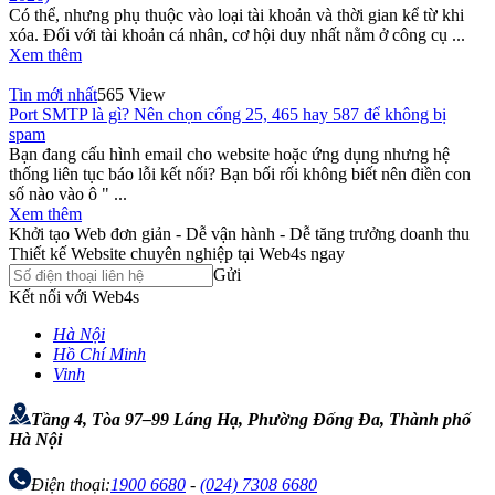
Có thể, nhưng phụ thuộc vào loại tài khoản và thời gian kể từ khi
xóa. Đối với tài khoản cá nhân, cơ hội duy nhất nằm ở công cụ ...
Xem thêm
Tin mới nhất
565 View
Port SMTP là gì? Nên chọn cổng 25, 465 hay 587 để không bị
spam
Bạn đang cấu hình email cho website hoặc ứng dụng nhưng hệ
thống liên tục báo lỗi kết nối? Bạn bối rối không biết nên điền con
số nào vào ô " ...
Xem thêm
Khởi tạo Web đơn giản - Dễ vận hành - Dễ tăng trưởng doanh thu
Thiết kế Website chuyên nghiệp tại Web4s ngay
Gửi
Kết nối với Web4s
Hà Nội
Hồ Chí Minh
Vinh
Tầng 4, Tòa 97–99 Láng Hạ, Phường Đống Đa, Thành phố
Hà Nội
Điện thoại:
1900 6680
-
(024) 7308 6680