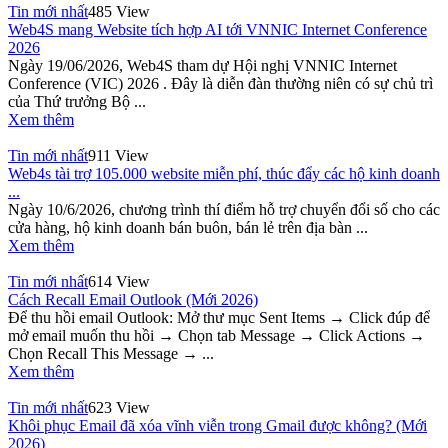
Tin mới nhất
485 View
Web4S mang Website tích hợp AI tới VNNIC Internet Conference
2026
Ngày 19/06/2026, Web4S tham dự Hội nghị VNNIC Internet
Conference (VIC) 2026 . Đây là diễn đàn thường niên có sự chủ trì
của Thứ trưởng Bộ ...
Xem thêm
Tin mới nhất
911 View
Web4s tài trợ 105.000 website miễn phí, thúc đẩy các hộ kinh doanh
...
Ngày 10/6/2026, chương trình thí điểm hỗ trợ chuyển đổi số cho các
cửa hàng, hộ kinh doanh bán buôn, bán lẻ trên địa bàn ...
Xem thêm
Tin mới nhất
614 View
Cách Recall Email Outlook (Mới 2026)
Để thu hồi email Outlook: Mở thư mục Sent Items → Click đúp để
mở email muốn thu hồi → Chọn tab Message → Click Actions →
Chọn Recall This Message → ...
Xem thêm
Tin mới nhất
623 View
Khôi phục Email đã xóa vĩnh viễn trong Gmail được không? (Mới
2026)