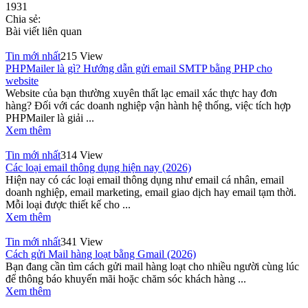
1931
Chia sẻ:
Bài viết liên quan
Tin mới nhất
215 View
PHPMailer là gì? Hướng dẫn gửi email SMTP bằng PHP cho
website
Website của bạn thường xuyên thất lạc email xác thực hay đơn
hàng? Đối với các doanh nghiệp vận hành hệ thống, việc tích hợp
PHPMailer là giải ...
Xem thêm
Tin mới nhất
314 View
Các loại email thông dụng hiện nay (2026)
Hiện nay có các loại email thông dụng như email cá nhân, email
doanh nghiệp, email marketing, email giao dịch hay email tạm thời.
Mỗi loại được thiết kế cho ...
Xem thêm
Tin mới nhất
341 View
Cách gửi Mail hàng loạt bằng Gmail (2026)
Bạn đang cần tìm cách gửi mail hàng loạt cho nhiều người cùng lúc
để thông báo khuyến mãi hoặc chăm sóc khách hàng ...
Xem thêm