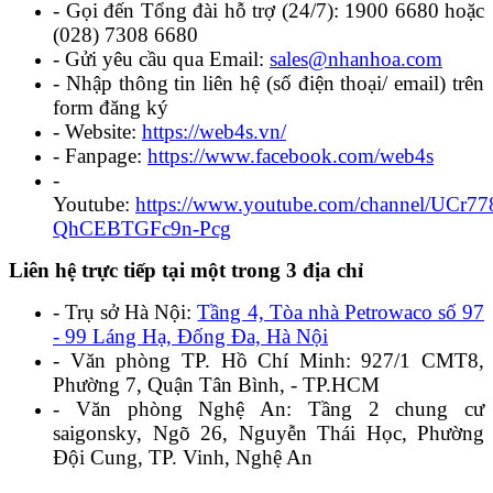
- Gọi đến Tổng đài hỗ trợ (24/7): 1900 6680 hoặc
(028) 7308 6680
- Gửi yêu cầu qua Email:
sales@nhanhoa.com
- Nhập thông tin liên hệ (số điện thoại/ email) trên
form đăng ký
- Website:
https://web4s.vn/
- Fanpage:
https://www.facebook.com/web4s
-
Youtube:
https://www.youtube.com/channel/UCr7
QhCEBTGFc9n-Pcg
Liên hệ trực tiếp tại một trong 3 địa chỉ
- Trụ sở Hà Nội:
Tầng 4, Tòa nhà Petrowaco số 97
- 99 Láng Hạ, Đống Đa, Hà Nội
- Văn phòng TP. Hồ Chí Minh:
927/1 CMT8,
Phường 7, Quận Tân Bình, - TP.HCM
- Văn phòng Nghệ An: Tầng 2 chung cư
saigonsky, Ngõ 26, Nguyễn Thái Học, Phường
Đội Cung, TP. Vinh, Nghệ An