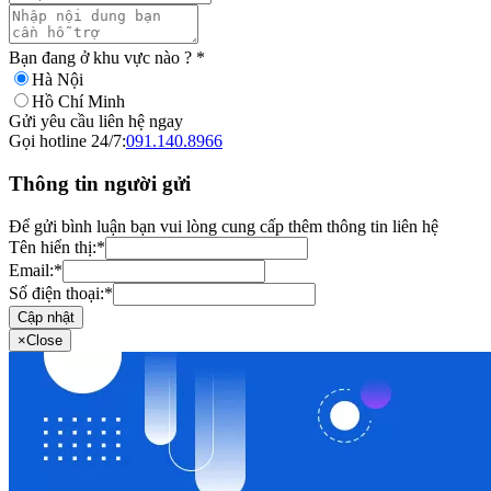
Bạn đang ở khu vực nào ?
*
Hà Nội
Hồ Chí Minh
Gửi yêu cầu liên hệ ngay
Gọi hotline 24/7:
091.140.8966
Thông tin người gửi
Để gửi bình luận bạn vui lòng cung cấp thêm thông tin liên hệ
Tên hiển thị:
*
Email:
*
Số điện thoại:
*
Cập nhật
×
Close