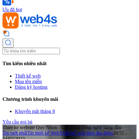
Ưu đã hot
Tìm kiếm nhiều nhất
Thiết kế web
Mua tên miền
Đăng ký hosting
Chương trình khuyến mãi
Khuyến mãi tháng 8
Yêu cầu gọi lại
Thiet ke website Quy Nhon - Giải pháp công nghệ hàng đầu
Tin mới nhất
Tin thiết kế Web
Thiết kế web theo địa điểm
20:51 -
14/02/2023