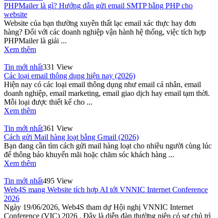
PHPMailer là gì? Hướng dẫn gửi email SMTP bằng PHP cho
website
Website của bạn thường xuyên thất lạc email xác thực hay đơn
hàng? Đối với các doanh nghiệp vận hành hệ thống, việc tích hợp
PHPMailer là giải ...
Xem thêm
Tin mới nhất
331 View
Các loại email thông dụng hiện nay (2026)
Hiện nay có các loại email thông dụng như email cá nhân, email
doanh nghiệp, email marketing, email giao dịch hay email tạm thời.
Mỗi loại được thiết kế cho ...
Xem thêm
Tin mới nhất
361 View
Cách gửi Mail hàng loạt bằng Gmail (2026)
Bạn đang cần tìm cách gửi mail hàng loạt cho nhiều người cùng lúc
để thông báo khuyến mãi hoặc chăm sóc khách hàng ...
Xem thêm
Tin mới nhất
495 View
Web4S mang Website tích hợp AI tới VNNIC Internet Conference
2026
Ngày 19/06/2026, Web4S tham dự Hội nghị VNNIC Internet
Conference (VIC) 2026 . Đây là diễn đàn thường niên có sự chủ trì