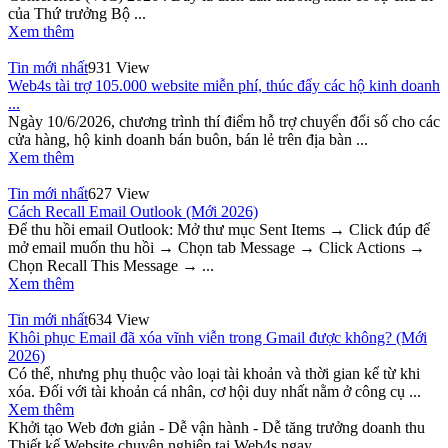
của Thứ trưởng Bộ ...
Xem thêm
Tin mới nhất
931 View
Web4s tài trợ 105.000 website miễn phí, thúc đẩy các hộ kinh doanh
...
Ngày 10/6/2026, chương trình thí điểm hỗ trợ chuyển đổi số cho các
cửa hàng, hộ kinh doanh bán buôn, bán lẻ trên địa bàn ...
Xem thêm
Tin mới nhất
627 View
Cách Recall Email Outlook (Mới 2026)
Để thu hồi email Outlook: Mở thư mục Sent Items → Click đúp để
mở email muốn thu hồi → Chọn tab Message → Click Actions →
Chọn Recall This Message → ...
Xem thêm
Tin mới nhất
634 View
Khôi phục Email đã xóa vĩnh viễn trong Gmail được không? (Mới
2026)
Có thể, nhưng phụ thuộc vào loại tài khoản và thời gian kể từ khi
xóa. Đối với tài khoản cá nhân, cơ hội duy nhất nằm ở công cụ ...
Xem thêm
Khởi tạo Web đơn giản - Dễ vận hành - Dễ tăng trưởng doanh thu
Thiết kế Website chuyên nghiệp tại Web4s ngay