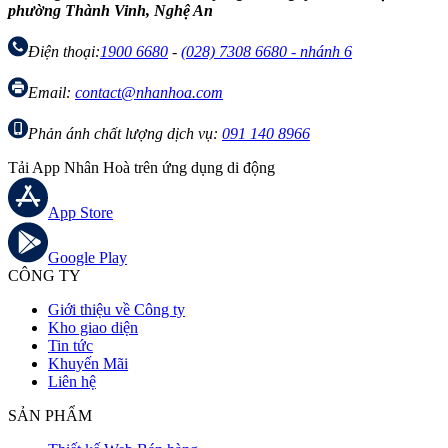
phường Thành Vinh, Nghệ An
Điện thoại:
1900 6680
-
(028) 7308 6680 - nhánh 6
Email:
contact@nhanhoa.com
Phản ánh chất lượng dịch vụ:
091 140 8966
Tải App Nhân Hoà trên ứng dụng di động
App Store
Google Play
CÔNG TY
Giới thiệu về Công ty
Kho giao diện
Tin tức
Khuyến Mãi
Liên hệ
SẢN PHẨM