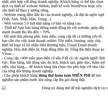
nhất, phù hợp với từng doanh nghiệp. Khách hàng có thể lựa chọn
dịch vụ thiết kế website Web4s, thiết kế web WordPress hoặc yêu
cầu thiết kế theo ý tưởng riêng.
- Website mang đậm dấu ấn của doanh nghiệp, cài đặt đa ngôn ngữ
(Việt, Anh, Nhật, Hàn, Trung...).
- Web version 5.0 full tính năng cơ bản và nâng cao.
- Thiết kế App bán hàng thông minh đồng bộ với website, giúp đẩy
mạnh doanh thu lên đến > 70%.
- Hệ sinh thái phong phú, toàn diện, cung cấp tất cả những yếu tố
bạn cần cho việc kinh doanh online: Tên miền, hosting, máy chủ,
thiết kế logo và bộ nhận diện thương hiệu, Umail Email doanh
nghiệp, Hóa đơn điện tử, Hợp đồng điện tử, Tổng đài điện thoại ảo
Vfone...
- Cung cấp +400 mẫu giao diện có sẵn ở tất cả các ngành nghề/ lĩnh
vực: Bán hàng, bất động sản, du lịch, khách sạn, giáo dục, thẩm mỹ
viện, nhà hàng,... để khách hàng lựa chọn cho phù hợp với nhu cầu
của từng đối tượng doanh nghiệp.
- Cho phép khách hàng
dùng thử hoàn toàn MIỄN PHÍ
để trải
nghiệm sản phẩm trước khi nâng cấp lên gói dùng thật.