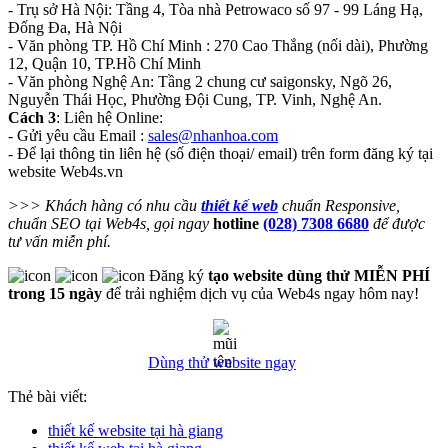
- Trụ sở Hà Nội: Tầng 4, Tòa nhà Petrowaco số 97 - 99 Láng Hạ,
Đống Đa, Hà Nội
- Văn phòng TP. Hồ Chí Minh : 270 Cao Thắng (nối dài), Phường
12, Quận 10, TP.Hồ Chí Minh
- Văn phòng Nghệ An: Tầng 2 chung cư saigonsky, Ngõ 26,
Nguyễn Thái Học, Phường Đội Cung, TP. Vinh, Nghệ An.
Cách 3
: Liên hệ Online:
- Gửi yêu cầu Email :
sales@nhanhoa.com
- Để lại thông tin liên hệ (số điện thoại/ email) trên form đăng ký tại
website Web4s.vn
>>> Khách hàng có nhu cầu
thiết kế web
chuẩn Responsive,
chuẩn SEO tại Web4s, gọi ngay
hotline
(028) 7308 6680
để được
tư vấn miễn phí.
Đăng ký
tạo website dùng thử MIỄN PHÍ
trong 15 ngày
để trải nghiệm dịch vụ của Web4s ngay hôm nay!
Dùng thử website ngay
Thẻ bài viết:
thiết kế website tại hà giang