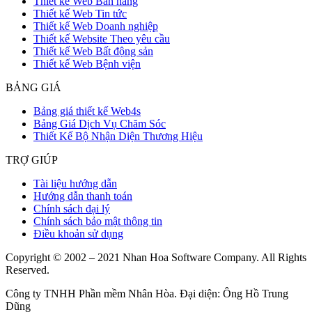
Thiết kế Web Bán hàng
Thiết kế Web Tin tức
Thiết kế Web Doanh nghiệp
Thiết kế Website Theo yêu cầu
Thiết kế Web Bất động sản
Thiết kế Web Bệnh viện
BẢNG GIÁ
Bảng giá thiết kế Web4s
Bảng Giá Dịch Vụ Chăm Sóc
Thiết Kế Bộ Nhận Diện Thương Hiệu
TRỢ GIÚP
Tài liệu hướng dẫn
Hướng dẫn thanh toán
Chính sách đại lý
Chính sách bảo mật thông tin
Điều khoản sử dụng
Copyright © 2002 – 2021 Nhan Hoa Software Company. All Rights
Reserved.
Công ty TNHH Phần mềm Nhân Hòa. Đại diện: Ông Hồ Trung
Dũng