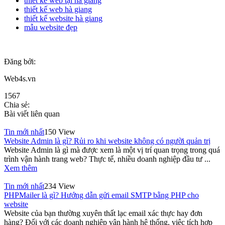
thiết kế web tại hà giang
thiết kế web hà giang
thiết kế website hà giang
mẫu website đẹp
Đăng bởi:
Web4s.vn
1567
Chia sẻ:
Bài viết liên quan
Tin mới nhất
150 View
Website Admin là gì? Rủi ro khi website không có người quản trị
Website Admin là gì mà được xem là một vị trí quan trọng trong quá
trình vận hành trang web? Thực tế, nhiều doanh nghiệp đầu tư ...
Xem thêm
Tin mới nhất
234 View
PHPMailer là gì? Hướng dẫn gửi email SMTP bằng PHP cho
website
Website của bạn thường xuyên thất lạc email xác thực hay đơn
hàng? Đối với các doanh nghiệp vận hành hệ thống, việc tích hợp