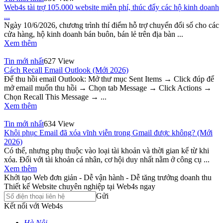
Web4s tài trợ 105.000 website miễn phí, thúc đẩy các hộ kinh doanh
...
Ngày 10/6/2026, chương trình thí điểm hỗ trợ chuyển đổi số cho các
cửa hàng, hộ kinh doanh bán buôn, bán lẻ trên địa bàn ...
Xem thêm
Tin mới nhất
627 View
Cách Recall Email Outlook (Mới 2026)
Để thu hồi email Outlook: Mở thư mục Sent Items → Click đúp để
mở email muốn thu hồi → Chọn tab Message → Click Actions →
Chọn Recall This Message → ...
Xem thêm
Tin mới nhất
634 View
Khôi phục Email đã xóa vĩnh viễn trong Gmail được không? (Mới
2026)
Có thể, nhưng phụ thuộc vào loại tài khoản và thời gian kể từ khi
xóa. Đối với tài khoản cá nhân, cơ hội duy nhất nằm ở công cụ ...
Xem thêm
Khởi tạo Web đơn giản - Dễ vận hành - Dễ tăng trưởng doanh thu
Thiết kế Website chuyên nghiệp tại Web4s ngay
Gửi
Kết nối với Web4s
Hà Nội