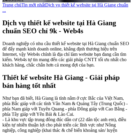
Trang chủ
Tin mới nhất
Dịch vụ thiết kế website tại Hà Giang chuẩn
...
Dịch vụ thiết kế website tại Hà Giang
chuẩn SEO chỉ 9k - Web4s
Doanh nghiệp có nhu cầu thiết kế website tại Hà Giang chuẩn SEO
để đẩy mạnh kinh doanh online, khẳng định thương hiệu trên
Internet, vậy Web4s chính là địa chỉ làm website bạn đang cần tìm
kiếm. Web4s tự tin mang đến các giải pháp CNTT tối ưu nhất cho
khách hàng, chắc chắn hơn cả mong đợi của bạn.
Thiết kế website Hà Giang - Giải pháp
bán hàng tốt nhất
Như bạn đã biết, Hà Giang là tỉnh nằm ở cực Bắc của Việt Nam,
phía Bắc giáp với các tỉnh Vân Nam & Quảng Tây (Trung Quốc) -
phía Nam giáp với Tuyên Quang - phía Đông giáp với Cao Bằng -
phía Tây giáp với Yên Bái & Lào Cai.
- Là khu vực tập trung đông đúc dân cư (22 dân tộc anh em), điều
kiện tự nhiên thuận lợi cho phát triển các lĩnh vực như Nông
nghiệp, công nghiệp (khai thác & chế biến khoáng sản/ luyện