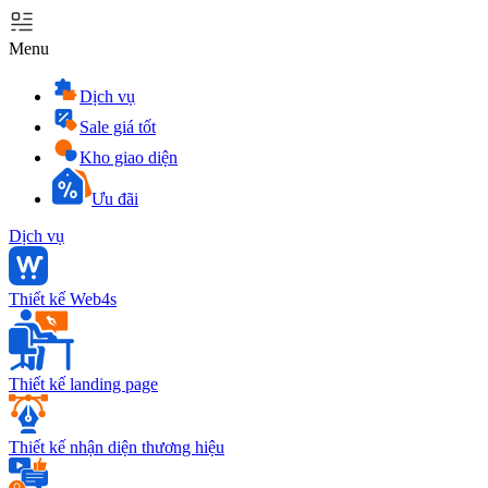
Menu
Dịch vụ
Sale giá tốt
Kho giao diện
Ưu đãi
Dịch vụ
Thiết kế Web4s
Thiết kế landing page
Thiết kế nhận diện thương hiệu