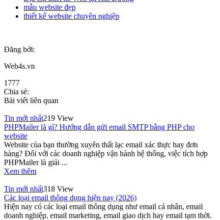
mẫu website đẹp
thiết kế website chuyên nghiệp
Đăng bởi:
Web4s.vn
1777
Chia sẻ:
Bài viết liên quan
Tin mới nhất
219 View
PHPMailer là gì? Hướng dẫn gửi email SMTP bằng PHP cho
website
Website của bạn thường xuyên thất lạc email xác thực hay đơn
hàng? Đối với các doanh nghiệp vận hành hệ thống, việc tích hợp
PHPMailer là giải ...
Xem thêm
Tin mới nhất
318 View
Các loại email thông dụng hiện nay (2026)
Hiện nay có các loại email thông dụng như email cá nhân, email
doanh nghiệp, email marketing, email giao dịch hay email tạm thời.