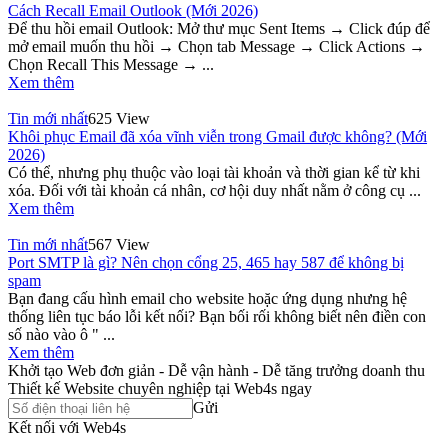
Cách Recall Email Outlook (Mới 2026)
Để thu hồi email Outlook: Mở thư mục Sent Items → Click đúp để
mở email muốn thu hồi → Chọn tab Message → Click Actions →
Chọn Recall This Message → ...
Xem thêm
Tin mới nhất
625 View
Khôi phục Email đã xóa vĩnh viễn trong Gmail được không? (Mới
2026)
Có thể, nhưng phụ thuộc vào loại tài khoản và thời gian kể từ khi
xóa. Đối với tài khoản cá nhân, cơ hội duy nhất nằm ở công cụ ...
Xem thêm
Tin mới nhất
567 View
Port SMTP là gì? Nên chọn cổng 25, 465 hay 587 để không bị
spam
Bạn đang cấu hình email cho website hoặc ứng dụng nhưng hệ
thống liên tục báo lỗi kết nối? Bạn bối rối không biết nên điền con
số nào vào ô " ...
Xem thêm
Khởi tạo Web đơn giản - Dễ vận hành - Dễ tăng trưởng doanh thu
Thiết kế Website chuyên nghiệp tại Web4s ngay
Gửi
Kết nối với Web4s