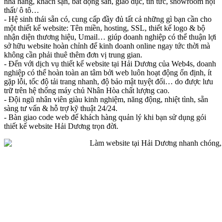
nhà hàng, khách sạn, bất động sản, giáo dục, tin tức, showroom nội
thất/ ô tô…
- Hệ sinh thái sẵn có, cung cấp đầy đủ tất cả những gì bạn cần cho
một thiết kế website: Tên miền, hosting, SSL, thiết kế logo & bộ
nhận diện thương hiệu, Umail… giúp doanh nghiệp có thể thuận lợi
sở hữu website hoàn chỉnh để kinh doanh online ngay tức thời mà
không cần phải thuê thêm đơn vị trung gian.
- Đến với dịch vụ thiết kế website tại Hải Dương của Web4s, doanh
nghiệp có thể hoàn toàn an tâm bởi web luôn hoạt động ổn định, ít
gặp lỗi, tốc độ tải trang nhanh, độ bảo mật tuyệt đối… do được lưu
trữ trên hệ thống máy chủ Nhân Hòa chất lượng cao.
- Đội ngũ nhân viên giàu kinh nghiệm, năng động, nhiệt tình, sẵn
sàng tư vấn & hỗ trợ kỹ thuật 24/24.
- Bàn giao code web để khách hàng quản lý khi bạn sử dụng gói
thiết kế website Hải Dương trọn đời.