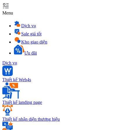
Menu
Dịch vụ
Sale giá tốt
Kho giao diện
Ưu đãi
Dịch vụ
Thiết kế Web4s
Thiết kế landing page
Thiết kế nhận diện thương hiệu