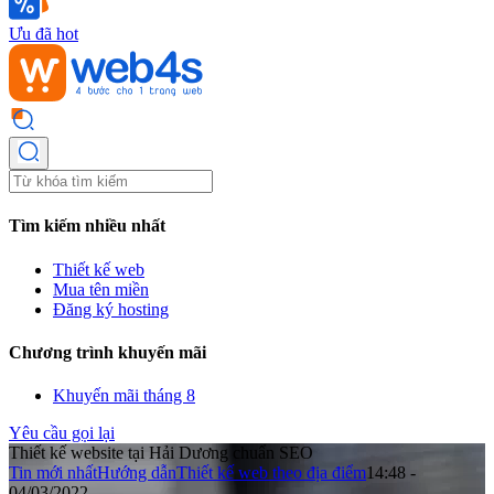
Ưu đã hot
Tìm kiếm nhiều nhất
Thiết kế web
Mua tên miền
Đăng ký hosting
Chương trình khuyến mãi
Khuyến mãi tháng 8
Yêu cầu gọi lại
Thiết kế website tại Hải Dương chuẩn SEO
Tin mới nhất
Hướng dẫn
Thiết kế web theo địa điểm
14:48 -
04/03/2022