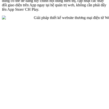
dùng có thể dễ dàng tùy chỉnh nội dung hiển thị, cập nhật các thay
đổi giao diện trên App ngay tại hệ quản trị web, không cần phải đẩy
lên App Store/ CH Play.