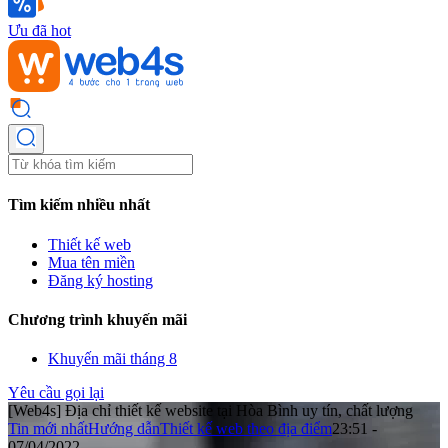
Ưu đã hot
Tìm kiếm nhiều nhất
Thiết kế web
Mua tên miền
Đăng ký hosting
Chương trình khuyến mãi
Khuyến mãi tháng 8
Yêu cầu gọi lại
[Web4s] Địa chỉ thiết kế website tại Hòa Bình uy tín, chất lượng
Tin mới nhất
Hướng dẫn
Thiết kế web theo địa điểm
23:51 -
07/04/2022