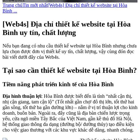
Trang chủ
Tin mới nhất
[Web4s] Địa chỉ thiết kế website tại Hòa
Bình ...
[Web4s] Địa chỉ thiết kế website tại Hòa
Bình uy tín, chất lượng
Nếu bạn đang có nhu cầu thiết kế website tại Hòa Bình nhưng chưa
lựa chọn được đơn vị thiết kế uy tín, chất lượng, vậy cùng đón đọc
bài viết dưới đây của Web4s.
Tại sao cần thiết kế website tại Hòa Bình?
Tiềm năng phát triển kinh tế của Hòa Bình
Địa hình thuận lợi
: Hòa Bình được biết đến là tỉnh “nhất cận thị,
nhị cận giang, tam cận lộ” (Tốt nhất gần chợ/ đô thị lớn, tốt thứ hai
gần sông, tốt thứ ba gần đường lớn) – nằm ở vị trí thuận lợi cho kinh
doanh, buôn bán. Ngoài ra, đây cũng là địa bàn chiến lược trọng
yếu, cửa ngõ miền Tây Bắc của Việt Nam, gần kề thủ đô Hà Nội,
hệ thống giao thông đa dạng (đường bộ/ đường thủy) tạo điều kiện
cho việc giao thương với các khu vực khác dễ dàng, nhanh chóng.