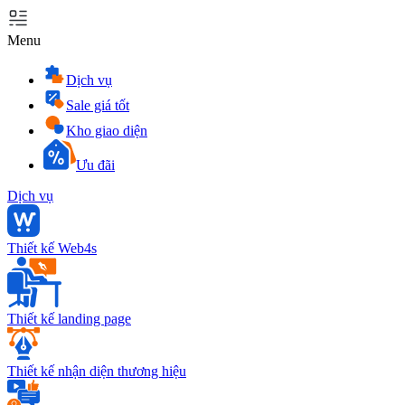
Menu
Dịch vụ
Sale giá tốt
Kho giao diện
Ưu đãi
Dịch vụ
Thiết kế Web4s
Thiết kế landing page
Thiết kế nhận diện thương hiệu