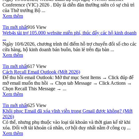
Conference (VIC) 2026 . Đây là diễn đàn thường niên có sự chủ trì
của Thứ trưởng Bộ ...
Xem thêm
Tin mới nhất
916 View
Web4s tài trợ 105.000 website miễn phí, thúc đẩy các hộ kinh doanh
...
Ngày 10/6/2026, chương trình thí điểm hỗ trợ chuyển đổi số cho các
cửa hàng, hộ kinh doanh bán buôn, bán lẻ trên địa bàn ...
Xem thêm
Tin mới nhất
617 View
Cách Recall Email Outlook (Mới 2026)
Để thu hồi email Outlook: Mở thư mục Sent Items → Click đúp để
mở email muốn thu hồi → Chọn tab Message → Click Actions →
Chọn Recall This Message → ...
Xem thêm
Tin mới nhất
625 View
Khôi phục Email đã xóa vĩnh viễn trong Gmail được không? (Mới
2026)
Có thể, nhưng phụ thuộc vào loại tài khoản và thời gian kể từ khi
xóa. Đối với tài khoản cá nhân, cơ hội duy nhất nằm ở công cụ ...
Xem thêm