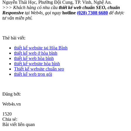
Nguyễn Thái Học, Phường Đội Cung, TP. Vinh, Nghệ An.
>>> Khách hàng có nhu cầu
thiết kế web chuẩn SEO, chuẩn
Responsive
tại Web4s, gọi ngay
hotline
(028) 7308 6680
để được
tư vấn miễn phí.
Thẻ bài viết:
thiết kế website tại Hòa Bình
thiết kế web ở hòa bình
thiết kế web hòa bình
thiết kế website hòa bình
Thiết kế website chuẩn seo
thiết kế web trọn gói
Đăng bởi:
Web4s.vn
1520
Chia sẻ:
Bài viết liên quan