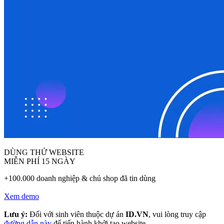
DÙNG THỬ WEBSITE
MIỄN PHÍ 15 NGÀY
+100.000 doanh nghiệp & chủ shop đã tin dùng
Xem demo
Lưu ý:
Đối với sinh viên thuộc dự án
ID.VN
, vui lòng truy cập
đường dẫn này
để tiến hành khởi tạo website.