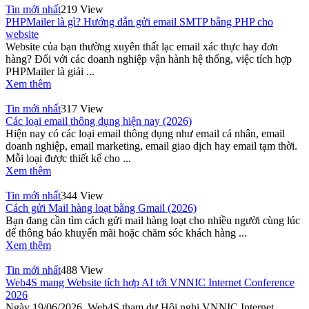
Tin mới nhất
219 View
PHPMailer là gì? Hướng dẫn gửi email SMTP bằng PHP cho
website
Website của bạn thường xuyên thất lạc email xác thực hay đơn
hàng? Đối với các doanh nghiệp vận hành hệ thống, việc tích hợp
PHPMailer là giải ...
Xem thêm
Tin mới nhất
317 View
Các loại email thông dụng hiện nay (2026)
Hiện nay có các loại email thông dụng như email cá nhân, email
doanh nghiệp, email marketing, email giao dịch hay email tạm thời.
Mỗi loại được thiết kế cho ...
Xem thêm
Tin mới nhất
344 View
Cách gửi Mail hàng loạt bằng Gmail (2026)
Bạn đang cần tìm cách gửi mail hàng loạt cho nhiều người cùng lúc
để thông báo khuyến mãi hoặc chăm sóc khách hàng ...
Xem thêm
Tin mới nhất
488 View
Web4S mang Website tích hợp AI tới VNNIC Internet Conference
2026
Ngày 19/06/2026, Web4S tham dự Hội nghị VNNIC Internet