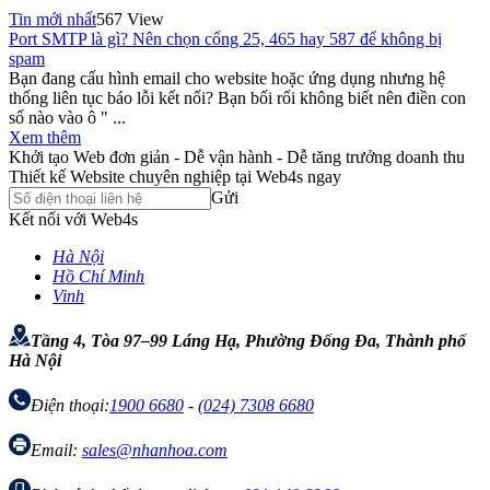
Tin mới nhất
567 View
Port SMTP là gì? Nên chọn cổng 25, 465 hay 587 để không bị
spam
Bạn đang cấu hình email cho website hoặc ứng dụng nhưng hệ
thống liên tục báo lỗi kết nối? Bạn bối rối không biết nên điền con
số nào vào ô " ...
Xem thêm
Khởi tạo Web đơn giản - Dễ vận hành - Dễ tăng trưởng doanh thu
Thiết kế Website chuyên nghiệp tại Web4s ngay
Gửi
Kết nối với Web4s
Hà Nội
Hồ Chí Minh
Vinh
Tầng 4, Tòa 97–99 Láng Hạ, Phường Đống Đa, Thành phố
Hà Nội
Điện thoại:
1900 6680
-
(024) 7308 6680
Email:
sales@nhanhoa.com