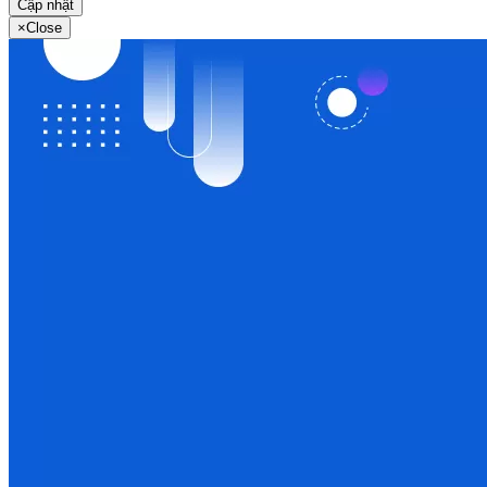
Cập nhật
×
Close