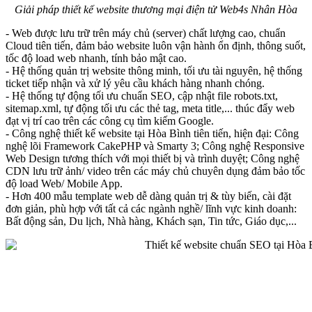
Giải pháp thiết kế website thương mại điện tử Web4s Nhân Hòa
- Web được lưu trữ trên máy chủ (server) chất lượng cao, chuẩn
Cloud tiên tiến, đảm bảo website luôn vận hành ổn định, thông suốt,
tốc độ load web nhanh, tính bảo mật cao.
- Hệ thống quản trị website thông minh, tối ưu tài nguyên, hệ thống
ticket tiếp nhận và xử lý yêu cầu khách hàng nhanh chóng.
- Hệ thống tự động tối ưu chuẩn SEO, cập nhật file robots.txt,
sitemap.xml, tự động tối ưu các thẻ tag, meta title,... thúc đẩy web
đạt vị trí cao trên các công cụ tìm kiếm Google.
- Công nghệ thiết kế website tại Hòa Bình tiên tiến, hiện đại: Công
nghệ lõi Framework CakePHP và Smarty 3; Công nghệ Responsive
Web Design tương thích với mọi thiết bị và trình duyệt; Công nghệ
CDN lưu trữ ảnh/ video trên các máy chủ chuyên dụng đảm bảo tốc
độ load Web/ Mobile App.
- Hơn 400 mẫu template web dễ dàng quản trị & tùy biến, cài đặt
đơn giản, phù hợp với tất cả các ngành nghề/ lĩnh vực kinh doanh:
Bất động sản, Du lịch, Nhà hàng, Khách sạn, Tin tức, Giáo dục,...