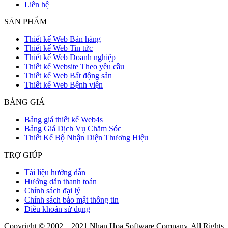
Liên hệ
SẢN PHẨM
Thiết kế Web Bán hàng
Thiết kế Web Tin tức
Thiết kế Web Doanh nghiệp
Thiết kế Website Theo yêu cầu
Thiết kế Web Bất động sản
Thiết kế Web Bệnh viện
BẢNG GIÁ
Bảng giá thiết kế Web4s
Bảng Giá Dịch Vụ Chăm Sóc
Thiết Kế Bộ Nhận Diện Thương Hiệu
TRỢ GIÚP
Tài liệu hướng dẫn
Hướng dẫn thanh toán
Chính sách đại lý
Chính sách bảo mật thông tin
Điều khoản sử dụng
Copyright © 2002 – 2021 Nhan Hoa Software Company. All Rights