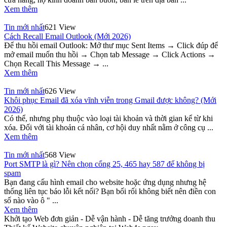
Xem thêm
Tin mới nhất
621 View
Cách Recall Email Outlook (Mới 2026)
Để thu hồi email Outlook: Mở thư mục Sent Items → Click đúp để
mở email muốn thu hồi → Chọn tab Message → Click Actions →
Chọn Recall This Message → ...
Xem thêm
Tin mới nhất
626 View
Khôi phục Email đã xóa vĩnh viễn trong Gmail được không? (Mới
2026)
Có thể, nhưng phụ thuộc vào loại tài khoản và thời gian kể từ khi
xóa. Đối với tài khoản cá nhân, cơ hội duy nhất nằm ở công cụ ...
Xem thêm
Tin mới nhất
568 View
Port SMTP là gì? Nên chọn cổng 25, 465 hay 587 để không bị
spam
Bạn đang cấu hình email cho website hoặc ứng dụng nhưng hệ
thống liên tục báo lỗi kết nối? Bạn bối rối không biết nên điền con
số nào vào ô " ...
Xem thêm
Khởi tạo Web đơn giản - Dễ vận hành - Dễ tăng trưởng doanh thu