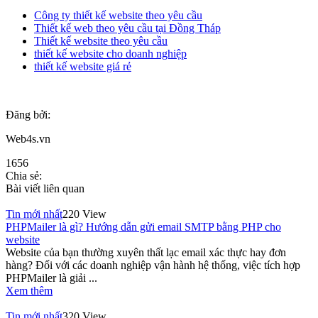
Công ty thiết kế website theo yêu cầu
Thiết kế web theo yêu cầu tại Đồng Tháp
Thiết kế website theo yêu cầu
thiết kế website cho doanh nghiệp
thiết kế website giá rẻ
Đăng bởi:
Web4s.vn
1656
Chia sẻ:
Bài viết liên quan
Tin mới nhất
220 View
PHPMailer là gì? Hướng dẫn gửi email SMTP bằng PHP cho
website
Website của bạn thường xuyên thất lạc email xác thực hay đơn
hàng? Đối với các doanh nghiệp vận hành hệ thống, việc tích hợp
PHPMailer là giải ...
Xem thêm
Tin mới nhất
320 View