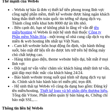
Thế mạnh của Web4s
- Web4s tự hào là đơn vị thiết kế tiên phong trong lĩnh vực
công nghệ phần mềm, thiết kế website được hàng ngàn khách
hàng thân thiết trên toàn quốc tin tưởng sử dụng dịch vụ.
Thành công triển khai hơn 8000 dự án lớn nhỏ.
- Bên cạnh đó, bạn sẽ không phải lo lắng về vấn đề
tên
miền
/
hosting
vì Web4s là một hệ sinh thái thuộc
Công ty
Phần mềm Nhân Hòa
- một trong số nhà cung cấp dịch vụ tên
miền & web hosting lớn nhất tại Việt Nam.
- Cam kết website luôn hoạt động ổn định, vận hành thông
suốt, bảo mật dữ liệu tốt do được lưu trữ trên hệ thống máy
chủ chất lượng cao.
- Hàng trăm giao diện, theme website hiện đại, bắt mắt ở mọi
lĩnh vực
- Đội ngũ tư vấn viên/ chăm sóc khách hàng nhiệt tình tư vấn,
giải đáp mọi thắc mắc của khách hàng 24/24.
- Bảo hành website trong suốt quá trình sử dụng dịch vụ tại
4s. Chính sách bảo hành bảo trì miễn phí, trọn đời.
- Hệ sinh thái tại Web4s vô cùng đa dạng bao gồm
: Đăng ký
tên miền
/hosting,
Thiết kế logo và bộ nhận diện thương hiệu
,
Tổng đài Vfone, Phần mềm quản lý bán hàng 4s, Chứng chỉ
bảo mật SSL,…
Thông tin liên hệ Web4s