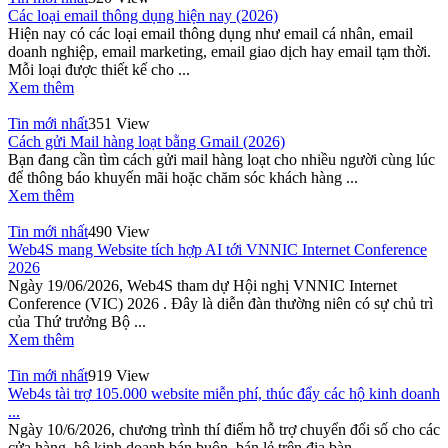
Các loại email thông dụng hiện nay (2026)
Hiện nay có các loại email thông dụng như email cá nhân, email
doanh nghiệp, email marketing, email giao dịch hay email tạm thời.
Mỗi loại được thiết kế cho ...
Xem thêm
Tin mới nhất
351 View
Cách gửi Mail hàng loạt bằng Gmail (2026)
Bạn đang cần tìm cách gửi mail hàng loạt cho nhiều người cùng lúc
để thông báo khuyến mãi hoặc chăm sóc khách hàng ...
Xem thêm
Tin mới nhất
490 View
Web4S mang Website tích hợp AI tới VNNIC Internet Conference
2026
Ngày 19/06/2026, Web4S tham dự Hội nghị VNNIC Internet
Conference (VIC) 2026 . Đây là diễn đàn thường niên có sự chủ trì
của Thứ trưởng Bộ ...
Xem thêm
Tin mới nhất
919 View
Web4s tài trợ 105.000 website miễn phí, thúc đẩy các hộ kinh doanh
...
Ngày 10/6/2026, chương trình thí điểm hỗ trợ chuyển đổi số cho các
cửa hàng, hộ kinh doanh bán buôn, bán lẻ trên địa bàn ...