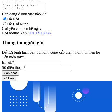
Bạn đang ở khu vực nào ?
*
Hà Nội
Hồ Chí Minh
Gửi yêu cầu liên hệ ngay
Gọi hotline 24/7:
091.140.8966
Thông tin người gửi
Để gửi bình luận bạn vui lòng cung cấp thêm thông tin liên hệ
Tên hiển thị:
*
Email:
*
Số điện thoại:
*
Cập nhật
×
Close