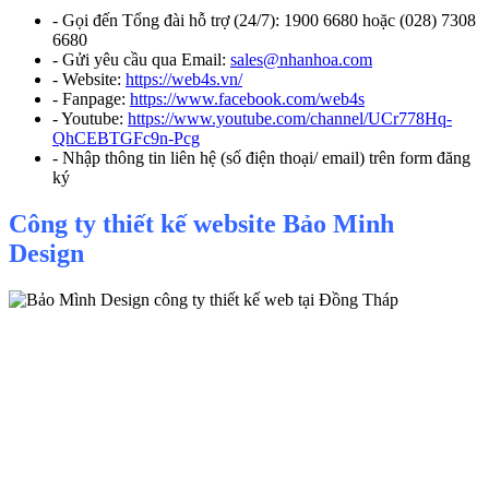
- Gọi đến Tổng đài hỗ trợ (24/7): 1900 6680 hoặc (028) 7308
6680
- Gửi yêu cầu qua Email:
sales@nhanhoa.com
- Website:
https://web4s.vn/
- Fanpage:
https://www.facebook.com/web4s
- Youtube:
https://www.youtube.com/channel/UCr778Hq-
QhCEBTGFc9n-Pcg
- Nhập thông tin liên hệ (số điện thoại/ email) trên form đăng
ký
Công ty thiết kế website Bảo Minh
Design