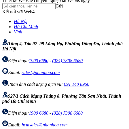
Thiết kế Website chuyên nghiệp tại Web4s ngay
Gửi
Kết nối với Web4s
Hà Nội
Hồ Chí Minh
Vinh
Tầng 4, Tòa 97–99 Láng Hạ, Phường Đống Đa, Thành phố
Hà Nội
Điện thoại:
1900 6680
-
(024) 7308 6680
Email:
sales@nhanhoa.com
Phản ánh chất lượng dịch vụ:
091 140 8966
927/1 Cách Mạng Tháng 8, Phường Tân Sơn Nhất, Thành
phố Hồ Chí Minh
Điện thoại:
1900 6680
-
(028) 7308 6680
Email:
hcmsales@nhanhoa.com