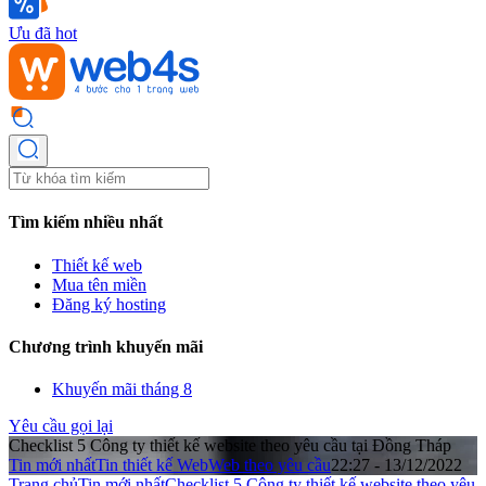
Ưu đã hot
Tìm kiếm nhiều nhất
Thiết kế web
Mua tên miền
Đăng ký hosting
Chương trình khuyến mãi
Khuyến mãi tháng 8
Yêu cầu gọi lại
Checklist 5 Công ty thiết kế website theo yêu cầu tại Đồng Tháp
Tin mới nhất
Tin thiết kế Web
Web theo yêu cầu
22:27 - 13/12/2022
Trang chủ
Tin mới nhất
Checklist 5 Công ty thiết kế website theo yêu