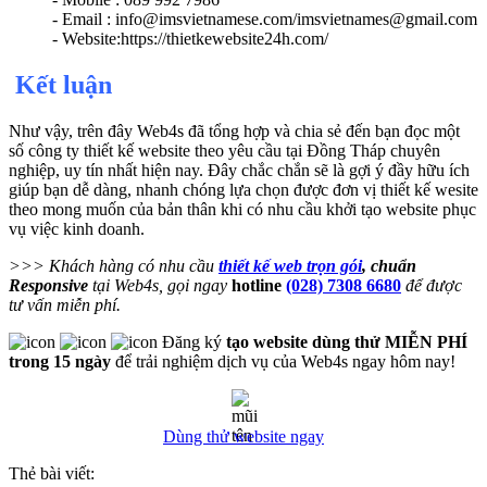
- Email : info@imsvietnamese.com/imsvietnames@gmail.com
- Website:https://thietkewebsite24h.com/
Kết luận
Như vậy, trên đây Web4s đã tổng hợp và chia sẻ đến bạn đọc một
số công ty thiết kế website theo yêu cầu tại Đồng Tháp chuyên
nghiệp, uy tín nhất hiện nay. Đây chắc chắn sẽ là gợi ý đầy hữu ích
giúp bạn dễ dàng, nhanh chóng lựa chọn được đơn vị thiết kế wesite
theo mong muốn của bản thân khi có nhu cầu khởi tạo website phục
vụ việc kinh doanh.
>>> Khách hàng có nhu cầu
thiết kế web trọn gói
, chuẩn
Responsive
tại Web4s, gọi ngay
hotline
(028) 7308 6680
để được
tư vấn miễn phí.
Đăng ký
tạo website dùng thử MIỄN PHÍ
trong 15 ngày
để trải nghiệm dịch vụ của Web4s ngay hôm nay!
Dùng thử website ngay
Thẻ bài viết: