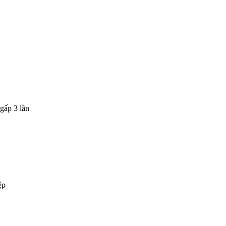
gấp 3 lần
ệp