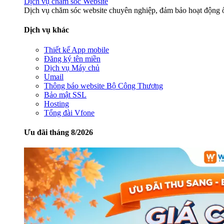
Dịch vụ chăm sóc Website
Dịch vụ chăm sóc website chuyên nghiệp, đảm bảo hoạt động ổ
Dịch vụ khác
Thiết kế App mobile
Đăng ký tên miền
Dịch vụ Máy chủ
Umail
Thông báo website Bộ Công Thương
Bảo mật SSL
Hosting
Tổng đài Vfone
Ưu đãi tháng 8/2026