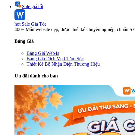
Sale giá tốt
hot
Sale Giá Tốt
400+ Mẫu website đẹp, được thiết kế chuyên nghiệp, chuẩn S
Bảng Giá
Bảng Giá Web4s
Bảng Giá Dịch Vụ Chăm Sóc
Thiết Kế Bộ Nhận Diện Thương Hiệu
Ưu đãi dành cho bạn