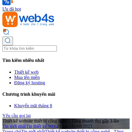
Ưu đã hot
Tìm kiếm nhiều nhất
Thiết kế web
Mua tên miền
Đăng ký hosting
Chương trình khuyến mãi
Khuyến mãi tháng 8
Yêu cầu gọi lại
Thiết kế website thiết bị công nghệ - Tăng doanh thu gấp 3 lần
Tin mới nhất
Tin thiết kế Web
21:14 - 31/08/2023
Trang chủ
Tin mới nhất
Thiết kế website thiết bị công nghệ - Tăng ...