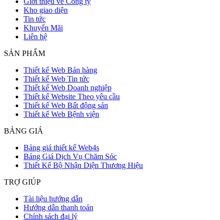
Giới thiệu về Công ty
Kho giao diện
Tin tức
Khuyến Mãi
Liên hệ
SẢN PHẨM
Thiết kế Web Bán hàng
Thiết kế Web Tin tức
Thiết kế Web Doanh nghiệp
Thiết kế Website Theo yêu cầu
Thiết kế Web Bất động sản
Thiết kế Web Bệnh viện
BẢNG GIÁ
Bảng giá thiết kế Web4s
Bảng Giá Dịch Vụ Chăm Sóc
Thiết Kế Bộ Nhận Diện Thương Hiệu
TRỢ GIÚP
Tài liệu hướng dẫn
Hướng dẫn thanh toán
Chính sách đại lý