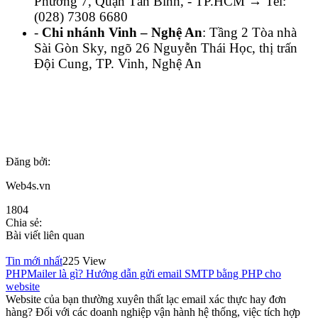
Phường 7, Quận Tân Bình, - TP.HCM → Tel:
(028) 7308 6680
-
Chi nhánh Vinh – Nghệ An
: Tầng 2 Tòa nhà
Sài Gòn Sky, ngõ 26 Nguyễn Thái Học, thị trấn
Đội Cung, TP. Vinh, Nghệ An
Đăng bởi:
Web4s.vn
1804
Chia sẻ:
Bài viết liên quan
Tin mới nhất
225 View
PHPMailer là gì? Hướng dẫn gửi email SMTP bằng PHP cho
website
Website của bạn thường xuyên thất lạc email xác thực hay đơn
hàng? Đối với các doanh nghiệp vận hành hệ thống, việc tích hợp