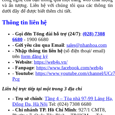
và ấn tượng. Liên hệ với chúng tôi qua các thông tin
dưới đây để được biết thêm chi tiết.
Thông tin liên hệ
-
Gọi đến Tổng đài hỗ trợ (24/7)
:
(028) 7308
6680
- 1900 6680
-
Gửi yêu cầu qua Email
:
sales@nhanhoa.com
-
Nhập thông tin liên hệ
(số điện thoại/ email)
trên
form đăng ký
-
Website
:
https://web4s.vn/
-
Fanpage
:
https://www.facebook.com/web4s
-
Youtube
:
https://www.youtube.com/channel/U
Pcg
Liên hệ trực tiếp tại một trong 3 địa chỉ
-
Trụ sở chính
:
Tầng 4 – Tòa nhà 97-99 Láng Hạ,
Đống Đa, Hà Nội
Tel: (024) 7308 6680
-
Chi nhánh TP. Hồ Chí Minh
: 927/1 CMT8,