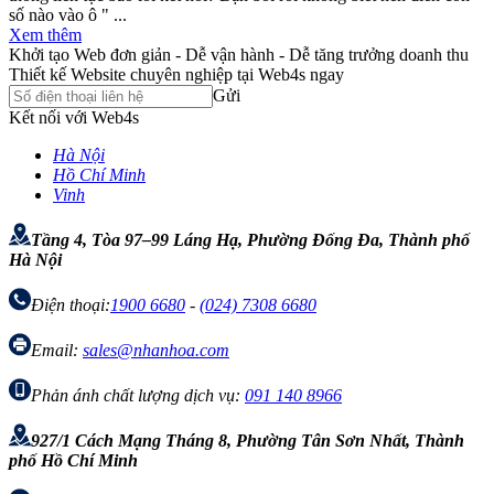
số nào vào ô " ...
Xem thêm
Khởi tạo Web đơn giản - Dễ vận hành - Dễ tăng trưởng doanh thu
Thiết kế Website chuyên nghiệp tại Web4s ngay
Gửi
Kết nối với Web4s
Hà Nội
Hồ Chí Minh
Vinh
Tầng 4, Tòa 97–99 Láng Hạ, Phường Đống Đa, Thành phố
Hà Nội
Điện thoại:
1900 6680
-
(024) 7308 6680
Email:
sales@nhanhoa.com
Phản ánh chất lượng dịch vụ:
091 140 8966
927/1 Cách Mạng Tháng 8, Phường Tân Sơn Nhất, Thành
phố Hồ Chí Minh