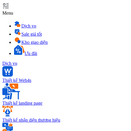
Menu
Dịch vụ
Sale giá tốt
Kho giao diện
Ưu đãi
Dịch vụ
Thiết kế Web4s
Thiết kế landing page
Thiết kế nhận diện thương hiệu