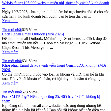
Web4s tài trợ 105.000 website miễn phí, thúc đẩy các hộ kinh doanh
...
Ngày 10/6/2026, chương trình thí điểm hỗ trợ chuyển đổi số cho các
cửa hàng, hộ kinh doanh bán buôn, bán lẻ trên địa bàn ...
Xem thêm
Tin mới nhất
625 View
Cách Recall Email Outlook (Mới 2026)
Để thu hồi email Outlook: Mở thư mục Sent Items → Click đúp để
mở email muốn thu hồi → Chọn tab Message → Click Actions →
Chọn Recall This Message → ...
Xem thêm
Tin mới nhất
631 View
Khôi phục Email đã xóa vĩnh viễn trong Gmail được không? (Mới
2026)
Có thể, nhưng phụ thuộc vào loại tài khoản và thời gian kể từ khi
xóa. Đối với tài khoản cá nhân, cơ hội duy nhất nằm ở công cụ ...
Xem thêm
Tin mới nhất
573 View
Port SMTP là gì? Nên chọn cổng 25, 465 hay 587 để không bị
spam
Bạn đang cấu hình email cho website hoặc ứng dụng nhưng hệ
thống liên tục báo lỗi kết nối? Bạn bối rối không biết nên điền con