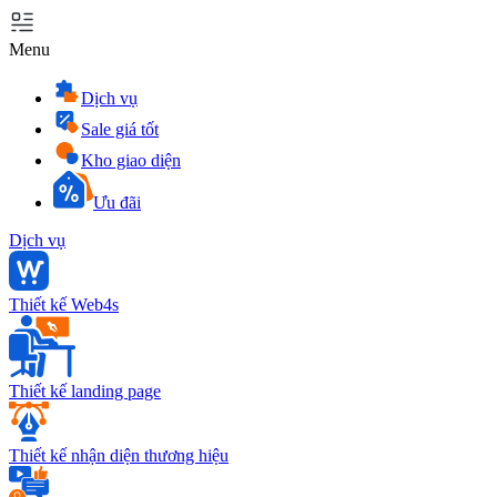
Menu
Dịch vụ
Sale giá tốt
Kho giao diện
Ưu đãi
Dịch vụ
Thiết kế Web4s
Thiết kế landing page
Thiết kế nhận diện thương hiệu