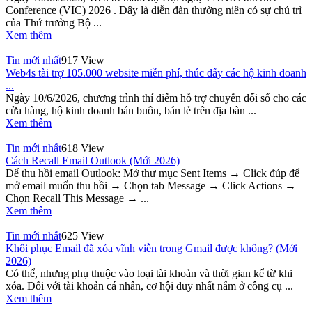
Conference (VIC) 2026 . Đây là diễn đàn thường niên có sự chủ trì
của Thứ trưởng Bộ ...
Xem thêm
Tin mới nhất
917 View
Web4s tài trợ 105.000 website miễn phí, thúc đẩy các hộ kinh doanh
...
Ngày 10/6/2026, chương trình thí điểm hỗ trợ chuyển đổi số cho các
cửa hàng, hộ kinh doanh bán buôn, bán lẻ trên địa bàn ...
Xem thêm
Tin mới nhất
618 View
Cách Recall Email Outlook (Mới 2026)
Để thu hồi email Outlook: Mở thư mục Sent Items → Click đúp để
mở email muốn thu hồi → Chọn tab Message → Click Actions →
Chọn Recall This Message → ...
Xem thêm
Tin mới nhất
625 View
Khôi phục Email đã xóa vĩnh viễn trong Gmail được không? (Mới
2026)
Có thể, nhưng phụ thuộc vào loại tài khoản và thời gian kể từ khi
xóa. Đối với tài khoản cá nhân, cơ hội duy nhất nằm ở công cụ ...
Xem thêm