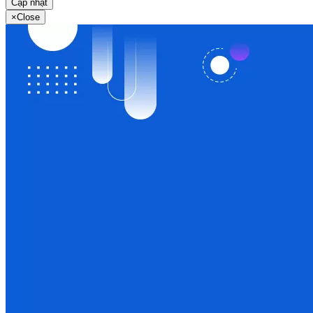
Cập nhật
×
Close