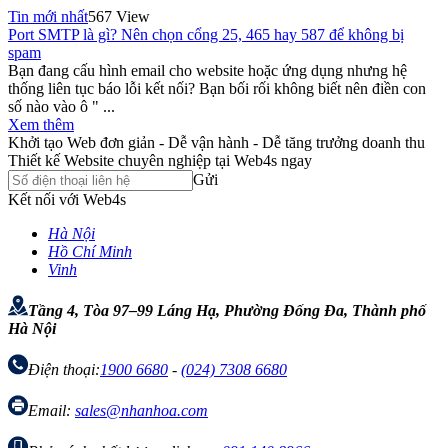
Tin mới nhất
567 View
Port SMTP là gì? Nên chọn cổng 25, 465 hay 587 để không bị
spam
Bạn đang cấu hình email cho website hoặc ứng dụng nhưng hệ
thống liên tục báo lỗi kết nối? Bạn bối rối không biết nên điền con
số nào vào ô " ...
Xem thêm
Khởi tạo Web đơn giản - Dễ vận hành - Dễ tăng trưởng doanh thu
Thiết kế Website chuyên nghiệp tại Web4s ngay
Gửi
Kết nối với Web4s
Hà Nội
Hồ Chí Minh
Vinh
Tầng 4, Tòa 97–99 Láng Hạ, Phường Đống Đa, Thành phố
Hà Nội
Điện thoại:
1900 6680
-
(024) 7308 6680
Email:
sales@nhanhoa.com