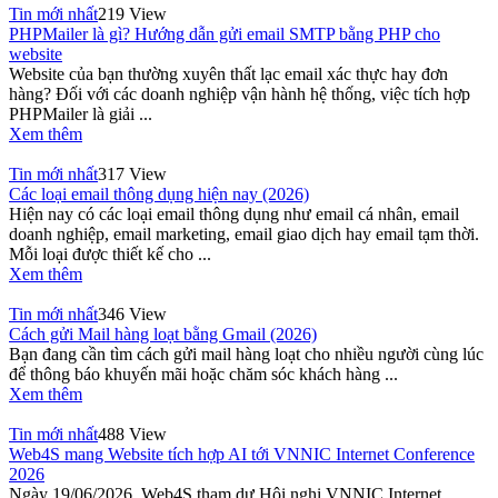
Tin mới nhất
219 View
PHPMailer là gì? Hướng dẫn gửi email SMTP bằng PHP cho
website
Website của bạn thường xuyên thất lạc email xác thực hay đơn
hàng? Đối với các doanh nghiệp vận hành hệ thống, việc tích hợp
PHPMailer là giải ...
Xem thêm
Tin mới nhất
317 View
Các loại email thông dụng hiện nay (2026)
Hiện nay có các loại email thông dụng như email cá nhân, email
doanh nghiệp, email marketing, email giao dịch hay email tạm thời.
Mỗi loại được thiết kế cho ...
Xem thêm
Tin mới nhất
346 View
Cách gửi Mail hàng loạt bằng Gmail (2026)
Bạn đang cần tìm cách gửi mail hàng loạt cho nhiều người cùng lúc
để thông báo khuyến mãi hoặc chăm sóc khách hàng ...
Xem thêm
Tin mới nhất
488 View
Web4S mang Website tích hợp AI tới VNNIC Internet Conference
2026
Ngày 19/06/2026, Web4S tham dự Hội nghị VNNIC Internet