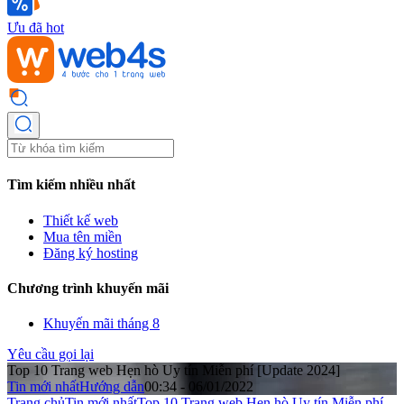
Ưu đã hot
Tìm kiếm nhiều nhất
Thiết kế web
Mua tên miền
Đăng ký hosting
Chương trình khuyến mãi
Khuyến mãi tháng 8
Yêu cầu gọi lại
Top 10 Trang web Hẹn hò Uy tín Miễn phí [Update 2024]
Tin mới nhất
Hướng dẫn
00:34 - 06/01/2022
Trang chủ
Tin mới nhất
Top 10 Trang web Hẹn hò Uy tín Miễn phí