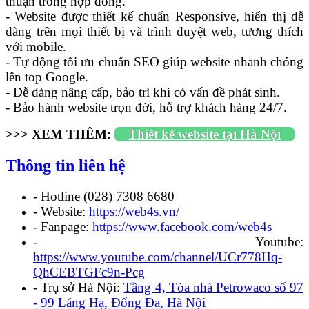
thuận trong hợp đồng.
- Website được thiết kế chuẩn Responsive, hiển thị dễ
dàng trên mọi thiết bị và trình duyệt web, tương thích
với mobile.
- Tự động tối ưu chuẩn SEO giúp website nhanh chóng
lên top Google.
- Dễ dàng nâng cấp, bảo trì khi có vấn đề phát sinh.
- Bảo hành website trọn đời, hỗ trợ khách hàng 24/7.
>>> XEM THÊM:
Thiết kế website tại Hà Nội
Thông tin liên hệ
- Hotline (028) 7308 6680
- Website:
https://web4s.vn/
- Fanpage:
https://www.facebook.com/web4s
- Youtube:
https://www.youtube.com/channel/UCr778Hq-
QhCEBTGFc9n-Pcg
- Trụ sở Hà Nội:
Tầng 4, Tòa nhà Petrowaco số 97
- 99 Láng Hạ, Đống Đa, Hà Nội