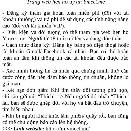
Trang web hẹn hò uy tín Ymeet.me
- Đăng ký tham gia hoàn toàn miễn phí (đối với tài
khoản thường) và trả phí để sử dụng các tính năng nâng
cao (đối với tài khoản VIP).
- Điều kiện và đối tượng có thể tham gia web hẹn hò
Ymeet.me: Người từ 18 tuổi trở lên và đang độc thân.
- Cách thức đăng ký: Đăng ký bằng số điện thoại hoặc
tài khoản Gmail/ Facebook cá nhân. Bạn có thể hoàn
toàn an tâm khi thông tin các tài khoản đều được bảo
mật.
- Xác minh thông tin cá nhân qua chứng minh thư/ căn
cước công dân nên đảm bảo thông tin chuẩn, không lo
giả mạo.
- Kết bạn đơn giản: Khi tìm thấy đối tượng phù hợp,
chỉ cần gửi nút “Thích” => Nếu người đó nhấn “Thích”
lại, bạn sẽ được ghép đôi với họ và bắt đầu trò chuyện,
tìm hiểu nhau.
- Khi bị người khác khác làm phiền/ quấy rối, bạn cũng
có thể chủ động báo cáo lên hệ thống.
>>> Link website:
https://m.ymeet.me/