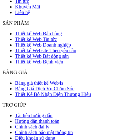
Tin tức
Khuyến Mãi
Liên hệ
SẢN PHẨM
Thiết kế Web Bán hàng
Thiết kế Web Tin tức
Thiết kế Web Doanh nghiệp
Thiết kế Website Theo yêu cầu
Thiết kế Web Bất động sản
Thiết kế Web Bệnh viện
BẢNG GIÁ
Bảng giá thiết kế Web4s
Bảng Giá Dịch Vụ Chăm Sóc
Thiết Kế Bộ Nhận Diện Thương Hiệu
TRỢ GIÚP
Tài liệu hướng dẫn
Hướng dẫn thanh toán
Chính sách đại lý
Chính sách bảo mật thông tin
Điều khoản sử dụng