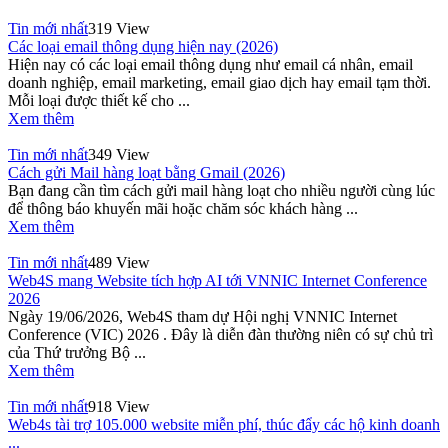
Tin mới nhất
319 View
Các loại email thông dụng hiện nay (2026)
Hiện nay có các loại email thông dụng như email cá nhân, email
doanh nghiệp, email marketing, email giao dịch hay email tạm thời.
Mỗi loại được thiết kế cho ...
Xem thêm
Tin mới nhất
349 View
Cách gửi Mail hàng loạt bằng Gmail (2026)
Bạn đang cần tìm cách gửi mail hàng loạt cho nhiều người cùng lúc
để thông báo khuyến mãi hoặc chăm sóc khách hàng ...
Xem thêm
Tin mới nhất
489 View
Web4S mang Website tích hợp AI tới VNNIC Internet Conference
2026
Ngày 19/06/2026, Web4S tham dự Hội nghị VNNIC Internet
Conference (VIC) 2026 . Đây là diễn đàn thường niên có sự chủ trì
của Thứ trưởng Bộ ...
Xem thêm
Tin mới nhất
918 View
Web4s tài trợ 105.000 website miễn phí, thúc đẩy các hộ kinh doanh
...