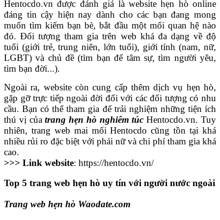
Hentocdo.vn được đánh giá là website hẹn hò online
đáng tin cậy hiện nay dành cho các bạn đang mong
muốn tìm kiếm bạn bè, bắt đầu một mối quan hệ nào
đó. Đối tượng tham gia trên web khá đa dạng về độ
tuổi (giới trẻ, trung niên, lớn tuổi), giới tính (nam, nữ,
LGBT) và chủ đề (tìm bạn để tâm sự, tìm người yêu,
tìm bạn đời...).
Ngoài ra, website còn cung cấp thêm dịch vụ hẹn hò,
gặp gỡ trực tiếp ngoài đời đối với các đối tượng có nhu
cầu. Bạn có thể tham gia để trải nghiệm những tiện ích
thú vị của
trang hẹn hò nghiêm túc
Hentocdo.vn. Tuy
nhiên, trang web mai mối Hentocdo cũng tồn tại khá
nhiều rủi ro đặc biệt với phái nữ và chi phí tham gia khá
cao.
>>> Link website
: https://hentocdo.vn/
Top 5 trang web hẹn hò uy tín với người nước ngoài
Trang web hẹn hò Waodate.com