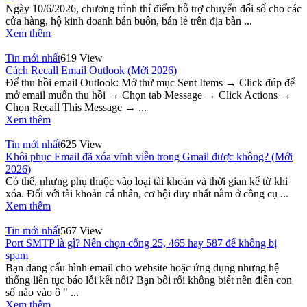
Ngày 10/6/2026, chương trình thí điểm hỗ trợ chuyển đổi số cho các
cửa hàng, hộ kinh doanh bán buôn, bán lẻ trên địa bàn ...
Xem thêm
Tin mới nhất
619 View
Cách Recall Email Outlook (Mới 2026)
Để thu hồi email Outlook: Mở thư mục Sent Items → Click đúp để
mở email muốn thu hồi → Chọn tab Message → Click Actions →
Chọn Recall This Message → ...
Xem thêm
Tin mới nhất
625 View
Khôi phục Email đã xóa vĩnh viễn trong Gmail được không? (Mới
2026)
Có thể, nhưng phụ thuộc vào loại tài khoản và thời gian kể từ khi
xóa. Đối với tài khoản cá nhân, cơ hội duy nhất nằm ở công cụ ...
Xem thêm
Tin mới nhất
567 View
Port SMTP là gì? Nên chọn cổng 25, 465 hay 587 để không bị
spam
Bạn đang cấu hình email cho website hoặc ứng dụng nhưng hệ
thống liên tục báo lỗi kết nối? Bạn bối rối không biết nên điền con
số nào vào ô " ...
Xem thêm