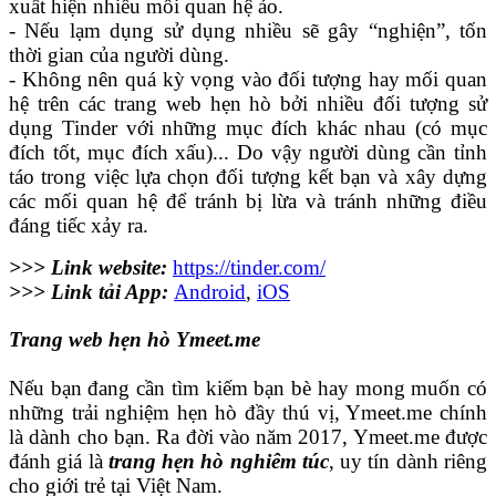
xuất hiện nhiều mối quan hệ ảo.
- Nếu lạm dụng sử dụng nhiều sẽ gây “nghiện”, tốn
thời gian của người dùng.
- Không nên quá kỳ vọng vào đối tượng hay mối quan
hệ trên các trang web hẹn hò bởi nhiều đối tượng sử
dụng Tinder với những mục đích khác nhau (có mục
đích tốt, mục đích xấu)... Do vậy người dùng cần tỉnh
táo trong việc lựa chọn đối tượng kết bạn và xây dựng
các mối quan hệ để tránh bị lừa và tránh những điều
đáng tiếc xảy ra.
>>> Link website:
https://tinder.com/
>>> Link tải App:
Android
,
iOS
Trang web hẹn hò Ymeet.me
Nếu bạn đang cần tìm kiếm bạn bè hay mong muốn có
những trải nghiệm hẹn hò đầy thú vị, Ymeet.me chính
là dành cho bạn. Ra đời vào năm 2017, Ymeet.me được
đánh giá là
trang hẹn hò nghiêm túc
, uy tín dành riêng
cho giới trẻ tại Việt Nam.