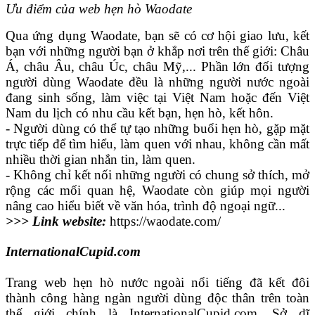
Ưu điểm của web hẹn hò Waodate
Qua ứng dụng Waodate, bạn sẽ có cơ hội giao lưu, kết
bạn với những người bạn ở khắp nơi trên thế giới: Châu
Á, châu Âu, châu Úc, châu Mỹ,... Phần lớn đối tượng
người dùng Waodate đều là những người nước ngoài
đang sinh sống, làm việc tại Việt Nam hoặc đến Việt
Nam du lịch có nhu cầu kết bạn, hẹn hò, kết hôn.
- Người dùng có thể tự tạo những buổi hẹn hò, gặp mặt
trực tiếp để tìm hiểu, làm quen với nhau, không cần mất
nhiều thời gian nhắn tin, làm quen.
- Không chỉ kết nối những người có chung sở thích, mở
rộng các mối quan hệ, Waodate còn giúp mọi người
nâng cao hiểu biết về văn hóa, trình độ ngoại ngữ...
>>> Link website:
https://waodate.com/
InternationalCupid.com
Trang web hẹn hò nước ngoài nổi tiếng đã kết đôi
thành công hàng ngàn người dùng độc thân trên toàn
thế giới chính là InternationalCupid.com. Sở dĩ