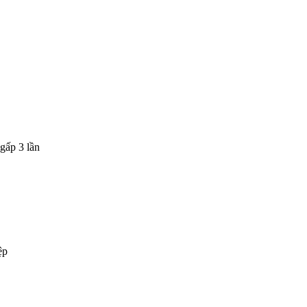
gấp 3 lần
ệp