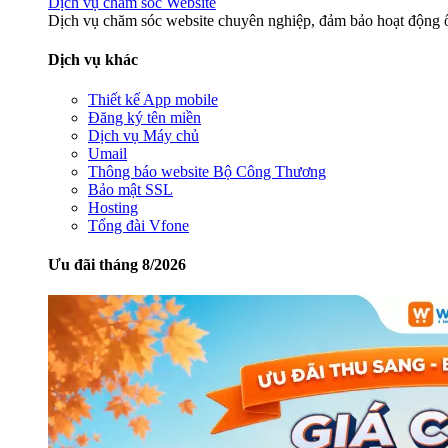
Dịch vụ chăm sóc Website
Dịch vụ chăm sóc website chuyên nghiệp, đảm bảo hoạt động ổ
Dịch vụ khác
Thiết kế App mobile
Đăng ký tên miền
Dịch vụ Máy chủ
Umail
Thông báo website Bộ Công Thương
Bảo mật SSL
Hosting
Tổng đài Vfone
Ưu đãi tháng 8/2026