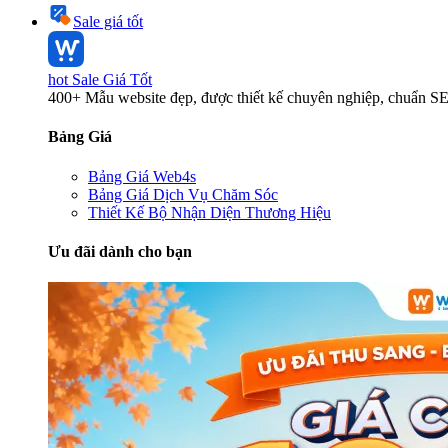
Sale giá tốt
hot
Sale Giá Tốt
400+ Mẫu website đẹp, được thiết kế chuyên nghiệp, chuẩn S
Bảng Giá
Bảng Giá Web4s
Bảng Giá Dịch Vụ Chăm Sóc
Thiết Kế Bộ Nhận Diện Thương Hiệu
Ưu đãi dành cho bạn