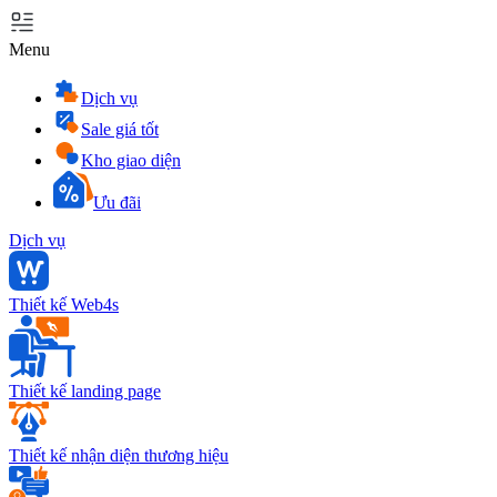
Menu
Dịch vụ
Sale giá tốt
Kho giao diện
Ưu đãi
Dịch vụ
Thiết kế Web4s
Thiết kế landing page
Thiết kế nhận diện thương hiệu