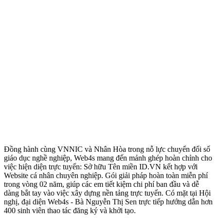
Đồng hành cùng VNNIC và Nhân Hòa trong nỗ lực chuyển đổi số
giáo dục nghề nghiệp, Web4s mang đến mảnh ghép hoàn chỉnh cho
việc hiện diện trực tuyến: Sở hữu Tên miền ID.VN kết hợp với
Website cá nhân chuyên nghiệp. Gói giải pháp hoàn toàn miễn phí
trong vòng 02 năm, giúp các em tiết kiệm chi phí ban đầu và dễ
dàng bắt tay vào việc xây dựng nền tảng trực tuyến. Có mặt tại Hội
nghị, đại diện Web4s - Bà Nguyễn Thị Sen trực tiếp hướng dẫn hơn
400 sinh viên thao tác đăng ký và khởi tạo.