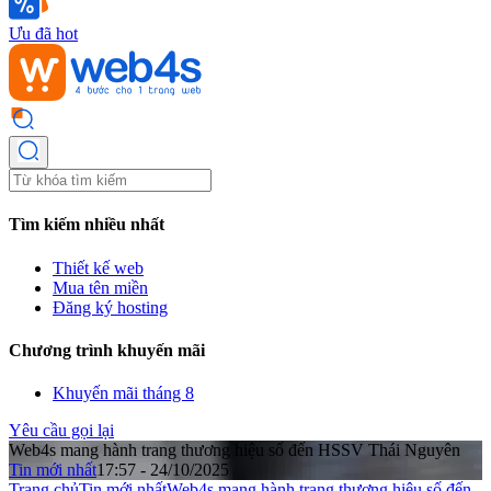
Ưu đã hot
Tìm kiếm nhiều nhất
Thiết kế web
Mua tên miền
Đăng ký hosting
Chương trình khuyến mãi
Khuyến mãi tháng 8
Yêu cầu gọi lại
Web4s mang hành trang thương hiệu số đến HSSV Thái Nguyên
Tin mới nhất
17:57 - 24/10/2025
Trang chủ
Tin mới nhất
Web4s mang hành trang thương hiệu số đến