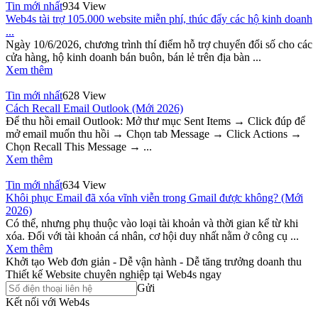
Tin mới nhất
934 View
Web4s tài trợ 105.000 website miễn phí, thúc đẩy các hộ kinh doanh
...
Ngày 10/6/2026, chương trình thí điểm hỗ trợ chuyển đổi số cho các
cửa hàng, hộ kinh doanh bán buôn, bán lẻ trên địa bàn ...
Xem thêm
Tin mới nhất
628 View
Cách Recall Email Outlook (Mới 2026)
Để thu hồi email Outlook: Mở thư mục Sent Items → Click đúp để
mở email muốn thu hồi → Chọn tab Message → Click Actions →
Chọn Recall This Message → ...
Xem thêm
Tin mới nhất
634 View
Khôi phục Email đã xóa vĩnh viễn trong Gmail được không? (Mới
2026)
Có thể, nhưng phụ thuộc vào loại tài khoản và thời gian kể từ khi
xóa. Đối với tài khoản cá nhân, cơ hội duy nhất nằm ở công cụ ...
Xem thêm
Khởi tạo Web đơn giản - Dễ vận hành - Dễ tăng trưởng doanh thu
Thiết kế Website chuyên nghiệp tại Web4s ngay
Gửi
Kết nối với Web4s