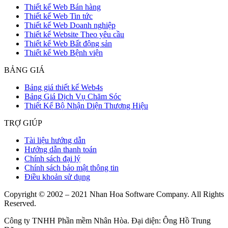
Thiết kế Web Bán hàng
Thiết kế Web Tin tức
Thiết kế Web Doanh nghiệp
Thiết kế Website Theo yêu cầu
Thiết kế Web Bất động sản
Thiết kế Web Bệnh viện
BẢNG GIÁ
Bảng giá thiết kế Web4s
Bảng Giá Dịch Vụ Chăm Sóc
Thiết Kế Bộ Nhận Diện Thương Hiệu
TRỢ GIÚP
Tài liệu hướng dẫn
Hướng dẫn thanh toán
Chính sách đại lý
Chính sách bảo mật thông tin
Điều khoản sử dụng
Copyright © 2002 – 2021 Nhan Hoa Software Company. All Rights
Reserved.
Công ty TNHH Phần mềm Nhân Hòa. Đại diện: Ông Hồ Trung