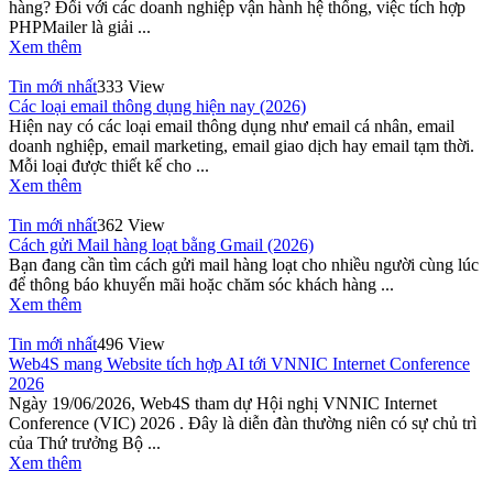
hàng? Đối với các doanh nghiệp vận hành hệ thống, việc tích hợp
PHPMailer là giải ...
Xem thêm
Tin mới nhất
333 View
Các loại email thông dụng hiện nay (2026)
Hiện nay có các loại email thông dụng như email cá nhân, email
doanh nghiệp, email marketing, email giao dịch hay email tạm thời.
Mỗi loại được thiết kế cho ...
Xem thêm
Tin mới nhất
362 View
Cách gửi Mail hàng loạt bằng Gmail (2026)
Bạn đang cần tìm cách gửi mail hàng loạt cho nhiều người cùng lúc
để thông báo khuyến mãi hoặc chăm sóc khách hàng ...
Xem thêm
Tin mới nhất
496 View
Web4S mang Website tích hợp AI tới VNNIC Internet Conference
2026
Ngày 19/06/2026, Web4S tham dự Hội nghị VNNIC Internet
Conference (VIC) 2026 . Đây là diễn đàn thường niên có sự chủ trì
của Thứ trưởng Bộ ...
Xem thêm