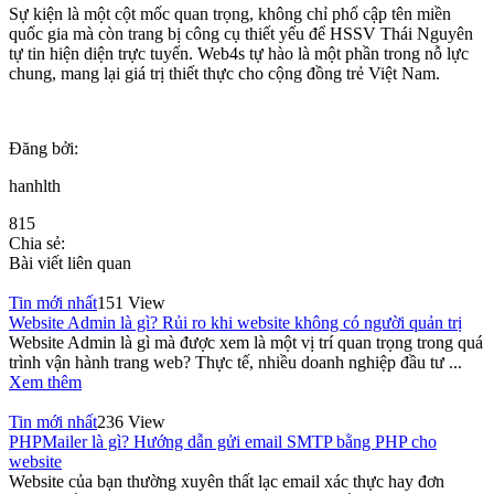
Sự kiện là một cột mốc quan trọng, không chỉ phổ cập tên miền
quốc gia mà còn trang bị công cụ thiết yếu để HSSV Thái Nguyên
tự tin hiện diện trực tuyến. Web4s tự hào là một phần trong nỗ lực
chung, mang lại giá trị thiết thực cho cộng đồng trẻ Việt Nam.
Đăng bởi:
hanhlth
815
Chia sẻ:
Bài viết liên quan
Tin mới nhất
151 View
Website Admin là gì? Rủi ro khi website không có người quản trị
Website Admin là gì mà được xem là một vị trí quan trọng trong quá
trình vận hành trang web? Thực tế, nhiều doanh nghiệp đầu tư ...
Xem thêm
Tin mới nhất
236 View
PHPMailer là gì? Hướng dẫn gửi email SMTP bằng PHP cho
website
Website của bạn thường xuyên thất lạc email xác thực hay đơn