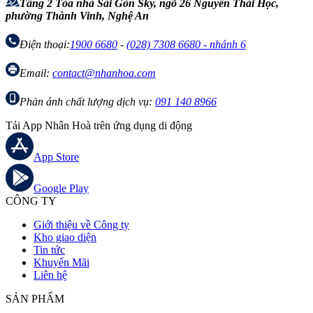
Tầng 2 Tòa nhà Sài Gòn Sky, ngõ 26 Nguyễn Thái Học,
phường Thành Vinh, Nghệ An
Điện thoại:
1900 6680
-
(028) 7308 6680 - nhánh 6
Email:
contact@nhanhoa.com
Phản ánh chất lượng dịch vụ:
091 140 8966
Tải App Nhân Hoà trên ứng dụng di động
App Store
Google Play
CÔNG TY
Giới thiệu về Công ty
Kho giao diện
Tin tức
Khuyến Mãi
Liên hệ
SẢN PHẨM