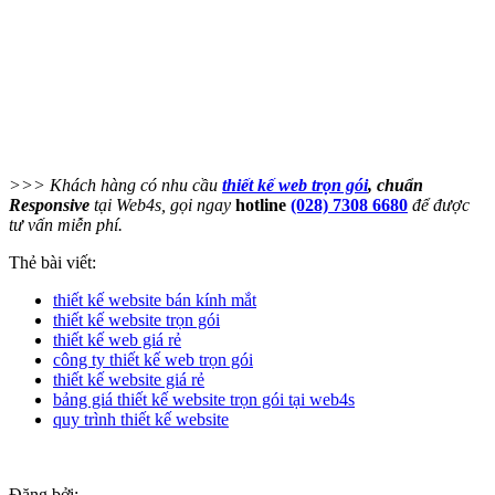
>>> Khách hàng có nhu cầu
thiết kế web trọn gói
, chuẩn
Responsive
tại Web4s, gọi ngay
hotline
(028) 7308 6680
để được
tư vấn miễn phí.
Thẻ bài viết:
thiết kế website bán kính mắt
thiết kế website trọn gói
thiết kế web giá rẻ
công ty thiết kế web trọn gói
thiết kế website giá rẻ
bảng giá thiết kế website trọn gói tại web4s
quy trình thiết kế website
Đăng bởi: