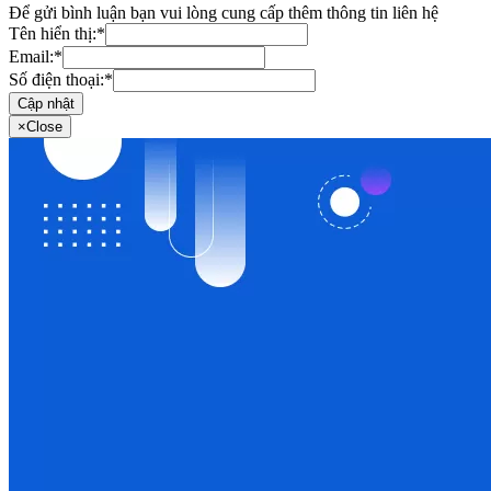
Để gửi bình luận bạn vui lòng cung cấp thêm thông tin liên hệ
Tên hiển thị:
*
Email:
*
Số điện thoại:
*
Cập nhật
×
Close