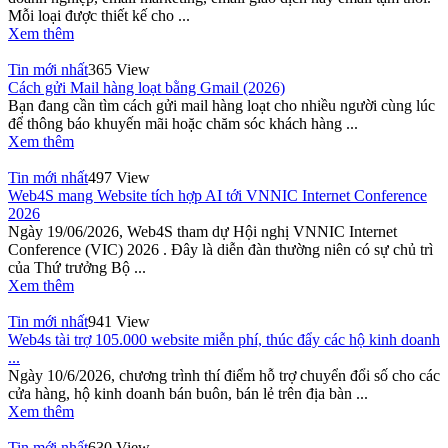
Mỗi loại được thiết kế cho ...
Xem thêm
Tin mới nhất
365 View
Cách gửi Mail hàng loạt bằng Gmail (2026)
Bạn đang cần tìm cách gửi mail hàng loạt cho nhiều người cùng lúc
để thông báo khuyến mãi hoặc chăm sóc khách hàng ...
Xem thêm
Tin mới nhất
497 View
Web4S mang Website tích hợp AI tới VNNIC Internet Conference
2026
Ngày 19/06/2026, Web4S tham dự Hội nghị VNNIC Internet
Conference (VIC) 2026 . Đây là diễn đàn thường niên có sự chủ trì
của Thứ trưởng Bộ ...
Xem thêm
Tin mới nhất
941 View
Web4s tài trợ 105.000 website miễn phí, thúc đẩy các hộ kinh doanh
...
Ngày 10/6/2026, chương trình thí điểm hỗ trợ chuyển đổi số cho các
cửa hàng, hộ kinh doanh bán buôn, bán lẻ trên địa bàn ...
Xem thêm
Tin mới nhất
630 View