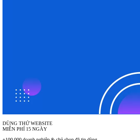
DÙNG THỬ WEBSITE
MIỄN PHÍ 15 NGÀY
+100.000 doanh nghiệp & chủ shop đã tin dùng