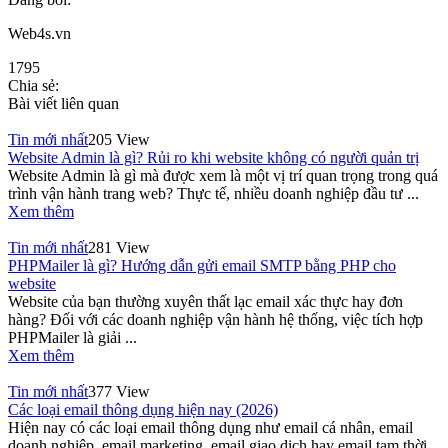
Web4s.vn
1795
Chia sẻ:
Bài viết liên quan
Tin mới nhất
205 View
Website Admin là gì? Rủi ro khi website không có người quản trị
Website Admin là gì mà được xem là một vị trí quan trọng trong quá
trình vận hành trang web? Thực tế, nhiều doanh nghiệp đầu tư ...
Xem thêm
Tin mới nhất
281 View
PHPMailer là gì? Hướng dẫn gửi email SMTP bằng PHP cho
website
Website của bạn thường xuyên thất lạc email xác thực hay đơn
hàng? Đối với các doanh nghiệp vận hành hệ thống, việc tích hợp
PHPMailer là giải ...
Xem thêm
Tin mới nhất
377 View
Các loại email thông dụng hiện nay (2026)
Hiện nay có các loại email thông dụng như email cá nhân, email
doanh nghiệp, email marketing, email giao dịch hay email tạm thời.