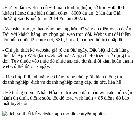
- Đơn vị làm web đã có +10 năm kinh nghiệm; sở hữu +60.000
khách hàng; thực hiện thành công +8000 dự án; 2 lần đạt Giải
thưởng Sao Khuê (năm 2014 & năm 2022).
- Website trọn gói bao gồm hosting lưu trữ và giao diện web có sẵn.
Đối với khách hàng lựa chọn gói web trọn đời, Web4s ưu đãi thêm
tên miền quốc tế .com/.net, SSL, Umail, banner, hỗ trợ nhập liệu....
- Chi phí thiết kế website giá rẻ chỉ 9k/ ngày. Đặc biệt khách hàng
thiết kế App-Web (làm web kết hợp App) chỉ 40 triệu - sử dụng trọn
đời. Tùy thuộc vào mức độ phức tạp của dự án t
hời gian hoàn thành
web có thể từ 5 - 7 ngày.
- Tích hợp full tính năng cơ bản: trang chủ, giới thiệu thông tin
doanh nghiệp, dịch vụ doanh nghiệp cung cấp, tin tức, liên hệ
- Hệ thống server Nhân Hòa lưu trữ web đảm bảo website luôn vận
hành ổn định, thông suốt, tốc độ load web luôn > 85 điểm, độ bảo
mật tuyệt đối.