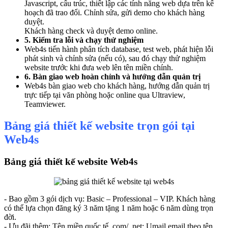
Javascript, cấu trúc, thiết lập các tính năng web dựa trên kế
hoạch đã trao đổi. Chỉnh sửa, gửi demo cho khách hàng
duyệt.
Khách hàng check và duyệt demo online.
5. Kiểm tra lỗi và chạy thử nghiệm
Web4s tiến hành phân tích database, test web, phát hiện lỗi
phát sinh và chỉnh sửa (nếu có), sau đó chạy thử nghiệm
website trước khi đưa web lên tên miền chính.
6. Bàn giao web hoàn chỉnh và hướng dẫn quản trị
Web4s bàn giao web cho khách hàng, hướng dẫn quản trị
trực tiếp tại văn phòng hoặc online qua Ultraview,
Teamviewer.
Bảng giá thiết kế website trọn gói tại
Web4s
Bảng giá thiết kế website Web4s
- Bao gồm 3 gói dịch vụ: Basic – Professional – VIP. Khách hàng
có thể lựa chọn đăng ký 3 năm tặng 1 năm hoặc 6 năm dùng trọn
đời.
- Ưu đãi thêm: Tên miền quốc tế .com/ .net; Umail email theo tên