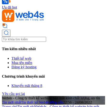
Ưu đã hot
Tìm kiếm nhiều nhất
Thiết kế web
Mua tên miền
Đăng ký hosting
Chương trình khuyến mãi
Khuyến mãi tháng 8
Yêu cầu gọi lại
Web4s - Công ty thiết kế website bán mắt kính chất lượng, uy tín
Tin mới nhất
Tin thiết kế Web
Hướng dẫn
22:56 - 24/08/2022
Trang chủ
Tin mới nhất
Web4s - Công ty thiết kế website bán mắt