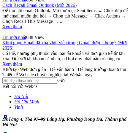
Cách Recall Email Outlook (Mới 2026)
Để thu hồi email Outlook: Mở thư mục Sent Items → Click đúp để
mở email muốn thu hồi → Chọn tab Message → Click Actions →
Chọn Recall This Message → ...
Xem thêm
Tin mới nhất
638 View
Khôi phục Email đã xóa vĩnh viễn trong Gmail được không? (Mới
2026)
Có thể, nhưng phụ thuộc vào loại tài khoản và thời gian kể từ khi
xóa. Đối với tài khoản cá nhân, cơ hội duy nhất nằm ở công cụ ...
Xem thêm
Khởi tạo Web đơn giản - Dễ vận hành - Dễ tăng trưởng doanh thu
Thiết kế Website chuyên nghiệp tại Web4s ngay
Gửi
Kết nối với Web4s
Hà Nội
Hồ Chí Minh
Vinh
Tầng 4, Tòa 97–99 Láng Hạ, Phường Đống Đa, Thành phố
Hà Nội