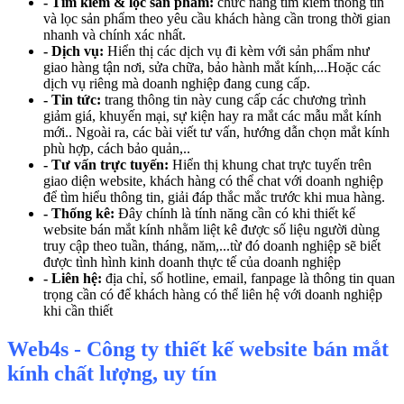
- Tìm kiếm & lọc sản phẩm:
chức năng tìm kiếm thông tin
và lọc sản phẩm theo yêu cầu khách hàng cần trong thời gian
nhanh và chính xác nhất.
- Dịch vụ:
Hiển thị các dịch vụ đi kèm với sản phẩm như
giao hàng tận nơi, sửa chữa, bảo hành mắt kính,...Hoặc các
dịch vụ riêng mà doanh nghiệp đang cung cấp.
- Tin tức:
trang thông tin này cung cấp các chương trình
giảm giá, khuyến mại, sự kiện hay ra mắt các mẫu mắt kính
mới.. Ngoài ra, các bài viết tư vấn, hướng dẫn chọn mắt kính
phù hợp, cách bảo quản,..
- Tư vấn trực tuyến:
Hiển thị khung chat trực tuyến trên
giao diện website, khách hàng có thể chat với doanh nghiệp
để tìm hiểu thông tin, giải đáp thắc mắc trước khi mua hàng.
- Thống kê:
Đây chính là tính năng cần có khi thiết kế
website bán mắt kính nhằm liệt kê được số liệu người dùng
truy cập theo tuần, tháng, năm,...từ đó doanh nghiệp sẽ biết
được tình hình kinh doanh thực tế của doanh nghiệp
- Liên hệ:
địa chỉ, số hotline, email, fanpage là thông tin quan
trọng cần có để khách hàng có thể liên hệ với doanh nghiệp
khi cần thiết
Web4s - Công ty thiết kế website bán mắt
kính chất lượng, uy tín