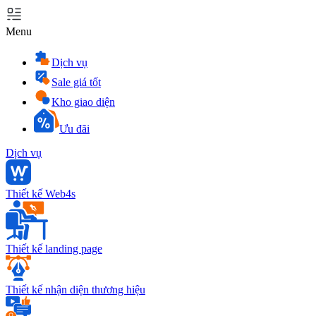
Menu
Dịch vụ
Sale giá tốt
Kho giao diện
Ưu đãi
Dịch vụ
Thiết kế Web4s
Thiết kế landing page
Thiết kế nhận diện thương hiệu