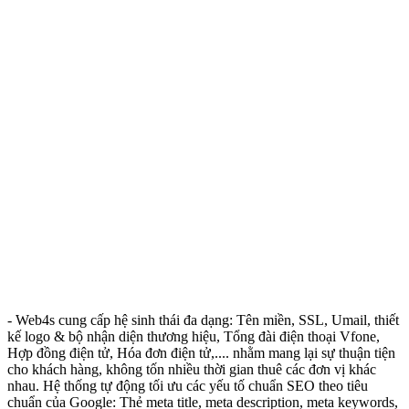
- Web4s cung cấp hệ sinh thái đa dạng: Tên miền, SSL, Umail, thiết
kế logo & bộ nhận diện thương hiệu, Tổng đài điện thoại Vfone,
Hợp đồng điện tử, Hóa đơn điện tử,.... nhằm mang lại sự thuận tiện
cho khách hàng, không tốn nhiều thời gian thuê các đơn vị khác
nhau. Hệ thống tự động tối ưu các yếu tố chuẩn SEO theo tiêu
chuẩn của Google: Thẻ meta title, meta description, meta keywords,