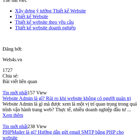
Thẻ bài viết:
Xây dựng ý tưởng Thiết kế Website
Thiết kế Website
Thiết kế website theo yêu cầu
Thiết kế website doanh nghiệp
Đăng bởi:
Web4s.vn
1727
Chia sẻ:
Bài viết liên quan
Tin mới nhất
157 View
Website Admin là gì? Rủi ro khi website không có người quản trị
Website Admin là gì mà được xem là một vị trí quan trọng trong quá
trình vận hành trang web? Thực tế, nhiều doanh nghiệp đầu tư ...
Xem thêm
Tin mới nhất
238 View
PHPMailer là gì? Hướng dẫn gửi email SMTP bằng PHP cho
website