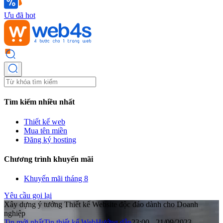
Ưu đã hot
Tìm kiếm nhiều nhất
Thiết kế web
Mua tên miền
Đăng ký hosting
Chương trình khuyến mãi
Khuyến mãi tháng 8
Yêu cầu gọi lại
Xây dựng ý tưởng Thiết kế Website độc đáo dành cho Doanh
nghiệp
Tin mới nhất
Tin thiết kế Web
Hướng dẫn
23:00 - 21/09/2023