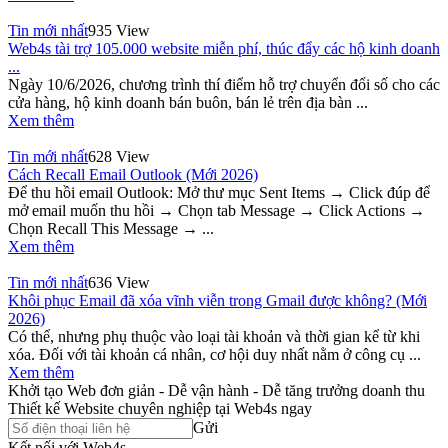
Tin mới nhất
935 View
Web4s tài trợ 105.000 website miễn phí, thúc đẩy các hộ kinh doanh
...
Ngày 10/6/2026, chương trình thí điểm hỗ trợ chuyển đổi số cho các
cửa hàng, hộ kinh doanh bán buôn, bán lẻ trên địa bàn ...
Xem thêm
Tin mới nhất
628 View
Cách Recall Email Outlook (Mới 2026)
Để thu hồi email Outlook: Mở thư mục Sent Items → Click đúp để
mở email muốn thu hồi → Chọn tab Message → Click Actions →
Chọn Recall This Message → ...
Xem thêm
Tin mới nhất
636 View
Khôi phục Email đã xóa vĩnh viễn trong Gmail được không? (Mới
2026)
Có thể, nhưng phụ thuộc vào loại tài khoản và thời gian kể từ khi
xóa. Đối với tài khoản cá nhân, cơ hội duy nhất nằm ở công cụ ...
Xem thêm
Khởi tạo Web đơn giản - Dễ vận hành - Dễ tăng trưởng doanh thu
Thiết kế Website chuyên nghiệp tại Web4s ngay
Gửi
Kết nối với Web4s