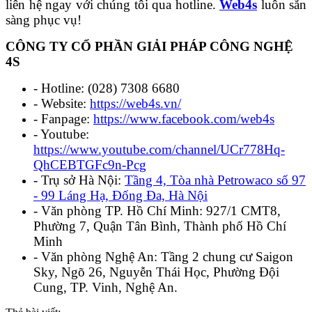
liên hệ ngay với chúng tôi qua hotline.
Web4s
luôn sẵn
sàng phục vụ!
CÔNG TY CỔ PHẦN GIẢI PHÁP CÔNG NGHỆ
4S
- Hotline: (028) 7308 6680
- Website:
https://web4s.vn/
- Fanpage:
https://www.facebook.com/web4s
- Youtube:
https://www.youtube.com/channel/UCr778Hq-
QhCEBTGFc9n-Pcg
- Trụ sở Hà Nội:
Tầng 4, Tòa nhà Petrowaco số 97
- 99 Láng Hạ, Đống Đa, Hà Nội
- Văn phòng TP. Hồ Chí Minh: 927/1 CMT8,
Phường 7, Quận Tân Bình, Thành phố Hồ Chí
Minh
- Văn phòng Nghệ An: Tầng 2 chung cư Saigon
Sky, Ngõ 26, Nguyễn Thái Học, Phường Đội
Cung, TP. Vinh, Nghệ An.