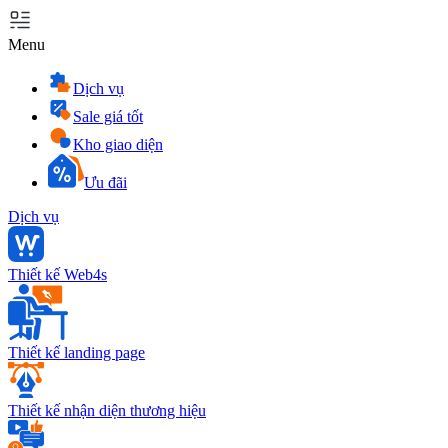
Menu
Dịch vụ
Sale giá tốt
Kho giao diện
Ưu đãi
Dịch vụ
Thiết kế Web4s
Thiết kế landing page
Thiết kế nhận diện thương hiệu