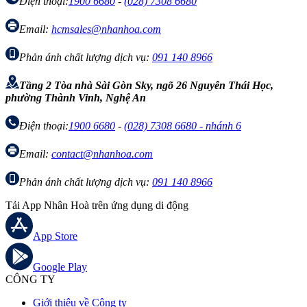
Điện thoại:
1900 6680
-
(028) 7308 6680
Email:
hcmsales@nhanhoa.com
Phản ánh chất lượng dịch vụ:
091 140 8966
Tầng 2 Tòa nhà Sài Gòn Sky, ngõ 26 Nguyễn Thái Học,
phường Thành Vinh, Nghệ An
Điện thoại:
1900 6680
-
(028) 7308 6680 - nhánh 6
Email:
contact@nhanhoa.com
Phản ánh chất lượng dịch vụ:
091 140 8966
Tải App Nhân Hoà trên ứng dụng di động
App Store
Google Play
CÔNG TY
Giới thiệu về Công ty