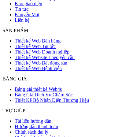
Kho giao diện
Tin tức
Khuyến Mãi
Liên hệ
SẢN PHẨM
Thiết kế Web Bán hàng
Thiết kế Web Tin tức
Thiết kế Web Doanh nghiệp
Thiết kế Website Theo yêu cầu
Thiết kế Web Bất động sản
Thiết kế Web Bệnh viện
BẢNG GIÁ
Bảng giá thiết kế Web4s
Bảng Giá Dịch Vụ Chăm Sóc
Thiết Kế Bộ Nhận Diện Thương Hiệu
TRỢ GIÚP
Tài liệu hướng dẫn
Hướng dẫn thanh toán
Chính sách đại lý