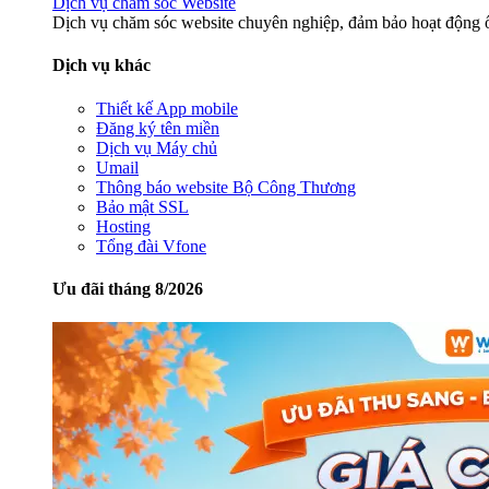
Dịch vụ chăm sóc Website
Dịch vụ chăm sóc website chuyên nghiệp, đảm bảo hoạt động ổ
Dịch vụ khác
Thiết kế App mobile
Đăng ký tên miền
Dịch vụ Máy chủ
Umail
Thông báo website Bộ Công Thương
Bảo mật SSL
Hosting
Tổng đài Vfone
Ưu đãi tháng 8/2026