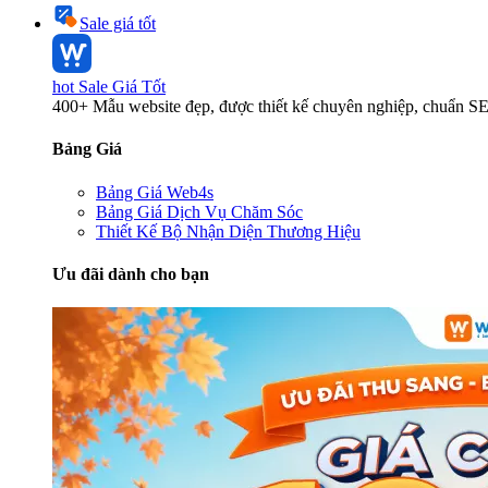
Sale giá tốt
hot
Sale Giá Tốt
400+ Mẫu website đẹp, được thiết kế chuyên nghiệp, chuẩn S
Bảng Giá
Bảng Giá Web4s
Bảng Giá Dịch Vụ Chăm Sóc
Thiết Kế Bộ Nhận Diện Thương Hiệu
Ưu đãi dành cho bạn