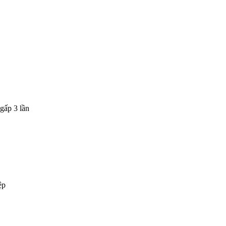
gấp 3 lần
ệp