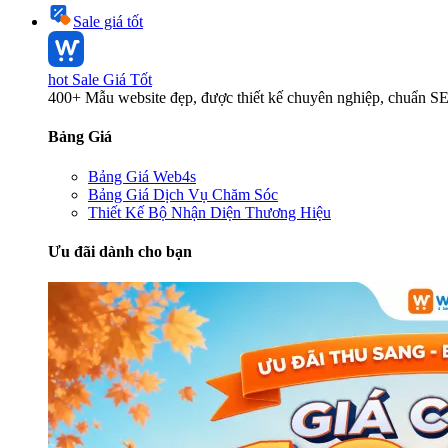
Sale giá tốt
hot
Sale Giá Tốt
400+ Mẫu website đẹp, được thiết kế chuyên nghiệp, chuẩn S
Bảng Giá
Bảng Giá Web4s
Bảng Giá Dịch Vụ Chăm Sóc
Thiết Kế Bộ Nhận Diện Thương Hiệu
Ưu đãi dành cho bạn