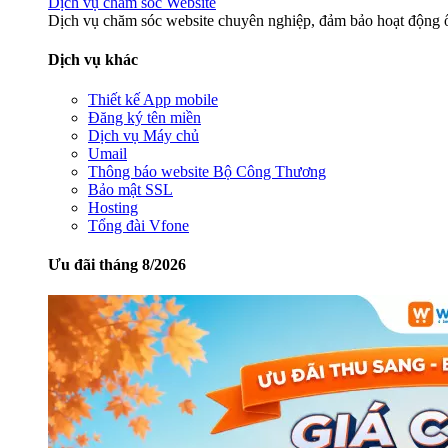
Dịch vụ chăm sóc Website
Dịch vụ chăm sóc website chuyên nghiệp, đảm bảo hoạt động ổ
Dịch vụ khác
Thiết kế App mobile
Đăng ký tên miền
Dịch vụ Máy chủ
Umail
Thông báo website Bộ Công Thương
Bảo mật SSL
Hosting
Tổng đài Vfone
Ưu đãi tháng 8/2026