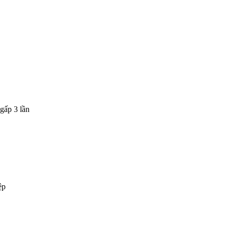
gấp 3 lần
ệp