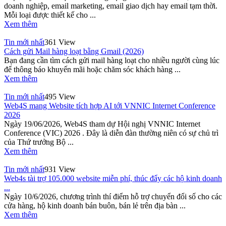
doanh nghiệp, email marketing, email giao dịch hay email tạm thời.
Mỗi loại được thiết kế cho ...
Xem thêm
Tin mới nhất
361 View
Cách gửi Mail hàng loạt bằng Gmail (2026)
Bạn đang cần tìm cách gửi mail hàng loạt cho nhiều người cùng lúc
để thông báo khuyến mãi hoặc chăm sóc khách hàng ...
Xem thêm
Tin mới nhất
495 View
Web4S mang Website tích hợp AI tới VNNIC Internet Conference
2026
Ngày 19/06/2026, Web4S tham dự Hội nghị VNNIC Internet
Conference (VIC) 2026 . Đây là diễn đàn thường niên có sự chủ trì
của Thứ trưởng Bộ ...
Xem thêm
Tin mới nhất
931 View
Web4s tài trợ 105.000 website miễn phí, thúc đẩy các hộ kinh doanh
...
Ngày 10/6/2026, chương trình thí điểm hỗ trợ chuyển đổi số cho các
cửa hàng, hộ kinh doanh bán buôn, bán lẻ trên địa bàn ...
Xem thêm