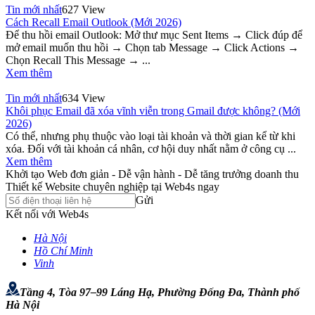
Tin mới nhất
627 View
Cách Recall Email Outlook (Mới 2026)
Để thu hồi email Outlook: Mở thư mục Sent Items → Click đúp để
mở email muốn thu hồi → Chọn tab Message → Click Actions →
Chọn Recall This Message → ...
Xem thêm
Tin mới nhất
634 View
Khôi phục Email đã xóa vĩnh viễn trong Gmail được không? (Mới
2026)
Có thể, nhưng phụ thuộc vào loại tài khoản và thời gian kể từ khi
xóa. Đối với tài khoản cá nhân, cơ hội duy nhất nằm ở công cụ ...
Xem thêm
Khởi tạo Web đơn giản - Dễ vận hành - Dễ tăng trưởng doanh thu
Thiết kế Website chuyên nghiệp tại Web4s ngay
Gửi
Kết nối với Web4s
Hà Nội
Hồ Chí Minh
Vinh
Tầng 4, Tòa 97–99 Láng Hạ, Phường Đống Đa, Thành phố
Hà Nội