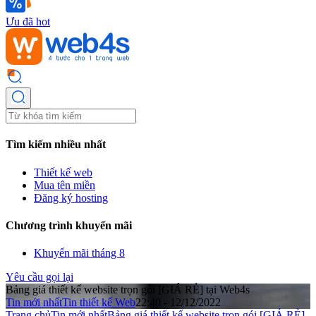
Ưu đã hot
Tìm kiếm nhiều nhất
Thiết kế web
Mua tên miền
Đăng ký hosting
Chương trình khuyến mãi
Khuyến mãi tháng 8
Yêu cầu gọi lại
Bảng giá thiết kế website trọn gói [GIÁ RẺ] tại Web4s
Tin mới nhất
Tin thiết kế Web
22:40 - 12/12/2022
Trang chủ
Tin mới nhất
Bảng giá thiết kế website trọn gói [GIÁ RẺ]