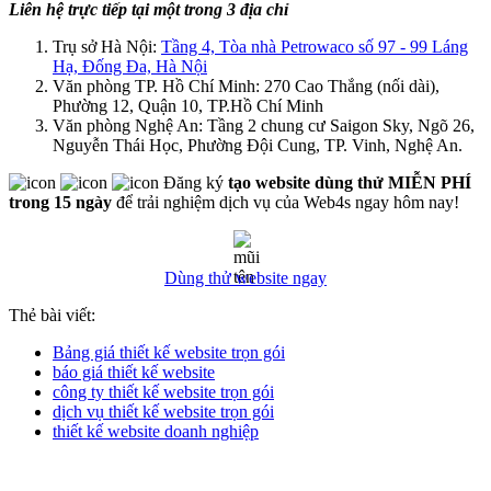
Liên hệ trực tiếp tại một trong 3 địa chỉ
Trụ sở Hà Nội:
Tầng 4, Tòa nhà Petrowaco số 97 - 99 Láng
Hạ, Đống Đa, Hà Nội
Văn phòng TP. Hồ Chí Minh: 270 Cao Thắng (nối dài),
Phường 12, Quận 10, TP.Hồ Chí Minh
Văn phòng Nghệ An: Tầng 2 chung cư Saigon Sky, Ngõ 26,
Nguyễn Thái Học, Phường Đội Cung, TP. Vinh, Nghệ An.
Đăng ký
tạo website dùng thử MIỄN PHÍ
trong 15 ngày
để trải nghiệm dịch vụ của Web4s ngay hôm nay!
Dùng thử website ngay
Thẻ bài viết:
Bảng giá thiết kế website trọn gói
báo giá thiết kế website
công ty thiết kế website trọn gói
dịch vụ thiết kế website trọn gói
thiết kế website doanh nghiệp