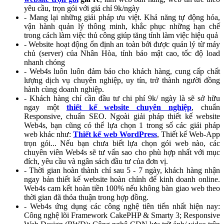
yêu cầu, trọn gói với giá chỉ 9k/ngày
- Mang lại những giải pháp ưu việt. Khả năng tự động hóa,
vận hành quản lý thông minh, khắc phục những hạn chế
trong cách làm việc thủ công giúp tăng tính làm việc hiệu quả
- Website hoạt động ổn định an toàn bởi được quản lý từ máy
chủ (server) của Nhân Hòa, tính bảo mật cao, tốc độ load
nhanh chóng
- Web4s luôn luôn đảm bảo cho khách hàng, cung cấp chất
lượng dịch vụ chuyên nghiệp, uy tín, trở thành người đồng
hành cùng doanh nghiệp.
- Khách hàng chỉ cần đầu tư chi phí 9k/ ngày là sẽ sở hữu
ngay một
thiết kế website chuyên nghiệp
, chuẩn
Responsive, chuẩn SEO. Ngoài giải pháp thiết kế website
Web4s, bạn cũng có thể lựa chọn 1 trong số các giải pháp
web khác như:
Thiết kế web WordPress
, Thiết kế Web-App
trọn gói... Nếu bạn chưa biết lựa chọn gói web nào, các
chuyên viên Web4s sẽ tư vấn sao cho phù hợp nhất với mục
đích, yêu cầu và ngân sách đầu tư của đơn vị.
- Thời gian hoàn thành chỉ sau 5 - 7 ngày, khách hàng nhận
ngay bản thiết kế website hoàn chỉnh để kinh doanh online.
Web4s cam kết hoàn tiền 100% nếu không bàn giao web theo
thời gian đã thỏa thuận trong hợp đồng.
- Web4s ứng dụng các công nghệ tiên tiến nhất hiện nay:
Công nghệ lõi Framework CakePHP & Smarty 3; Responsive