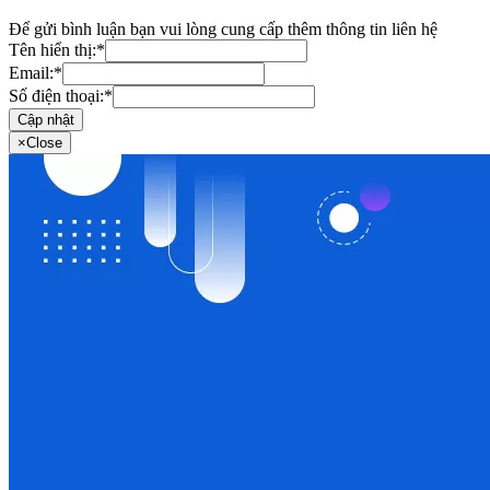
Để gửi bình luận bạn vui lòng cung cấp thêm thông tin liên hệ
Tên hiển thị:
*
Email:
*
Số điện thoại:
*
Cập nhật
×
Close