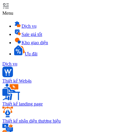
Menu
Dịch vụ
Sale giá tốt
Kho giao diện
Ưu đãi
Dịch vụ
Thiết kế Web4s
Thiết kế landing page
Thiết kế nhận diện thương hiệu