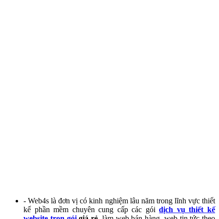
- Web4s là đơn vị có kinh nghiệm lâu năm trong lĩnh vực thiết
kế phần mềm chuyên cung cấp các gói
dịch vụ thiết kế
website trọn gói
giá rẻ
, làm web bán hàng, web tin tức theo