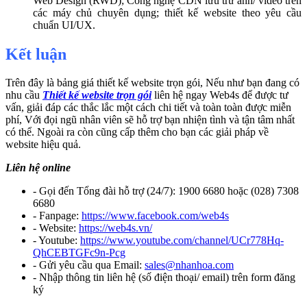
Web Design (RWD); Công nghệ CDN lưu trữ ảnh/ video trên
các máy chủ chuyên dụng; thiết kế website theo yêu cầu
chuẩn UI/UX.
Kết luận
Trên đây là bảng giá thiết kế website trọn gói, Nếu như bạn đang có
nhu cầu
Thiết kế website trọn gói
liên hệ ngay Web4s để được tư
vấn, giải đáp các thắc lắc một cách chi tiết và toàn toàn được miễn
phí, Với đọi ngũ nhân viên sẽ hỗ trợ bạn nhiện tình và tận tâm nhất
có thể. Ngoài ra còn cũng cấp thêm cho bạn các giải pháp về
website hiệu quả.
Liên hệ online
- Gọi đến Tổng đài hỗ trợ (24/7): 1900 6680 hoặc (028) 7308
6680
- Fanpage:
https://www.facebook.com/web4s
- Website:
https://web4s.vn/
- Youtube:
https://www.youtube.com/channel/UCr778Hq-
QhCEBTGFc9n-Pcg
- Gửi yêu cầu qua Email:
sales@nhanhoa.com
- Nhập thông tin liên hệ (số điện thoại/ email) trên form đăng
ký