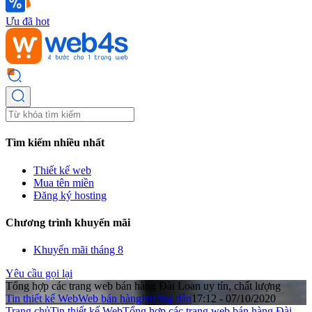
Ưu đã hot
Tìm kiếm nhiều nhất
Thiết kế web
Mua tên miền
Đăng ký hosting
Chương trình khuyến mãi
Khuyến mãi tháng 8
Yêu cầu gọi lại
Tổng hợp các trang web bán hàng Đài Loan uy tín, chất lượng
Tin thiết kế Web
Web bán hàng
Hướng dẫn
17:12 - 07/10/2020
Trang chủ
Tin thiết kế Web
Tổng hợp các trang web bán hàng Đài