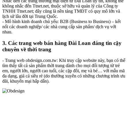
Nhắc đến các trang thương mại điện tử Đài Loan uy tín, không thể
không nhắc đến Ttnet.net, thuộc sở hữu và quản lý của Công ty
TNHH Ttnet.net; đây cũng là nền tảng TMĐT có quy mô lớn và
lịch sử lâu đời tại Trung Quốc.
- Mô hình kinh doanh chủ yếu: B2B (Business to Business) – kết
nối các doanh nghiệp/ các nhà cung cấp sản phẩm/ dịch vụ với
nhau.
3. Các trang web bán hàng Đài Loan đáng tin cậy
chuyên về thời trang
- Trang web obdesign.com.tw: Khi truy cập website này, bạn có thể
tìm thấy tất cả sản phẩm thời trang dành cho mọi đối tượng từ trẻ
em, người lớn, người cao tuổi, các cặp đôi, mẹ và bé… với mẫu mã
đa dạng, giá cả siêu rẻ (do thường xuyên có những chương trình ưu
đãi, khuyến mại hấp dẫn).