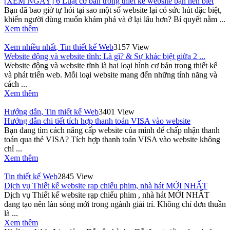
[XEM NGAY] 6 Luật cơ bản trong thiết kế website bạn nên biết
Bạn đã bao giờ tự hỏi tại sao một số website lại có sức hút đặc biệt,
khiến người dùng muốn khám phá và ở lại lâu hơn? Bí quyết nằm ...
Xem thêm
Xem nhiều nhất
,
Tin thiết kế Web
3157 View
Website động và website tĩnh: Là gì? & Sự khác biệt giữa 2 ...
Website động và website tĩnh là hai loại hình cơ bản trong thiết kế
và phát triển web. Mỗi loại website mang đến những tính năng và
cách ...
Xem thêm
Hướng dẫn
,
Tin thiết kế Web
3401 View
Hướng dẫn chi tiết tích hợp thanh toán VISA vào website
Bạn đang tìm cách nâng cấp website của mình để chấp nhận thanh
toán qua thẻ VISA? Tích hợp thanh toán VISA vào website không
chỉ ...
Xem thêm
Tin thiết kế Web
2845 View
Dịch vụ Thiết kế website rạp chiếu phim, nhà hát MỚI NHẤT
Dịch vụ Thiết kế website rạp chiếu phim , nhà hát MỚI NHẤT
đang tạo nên làn sóng mới trong ngành giải trí. Không chỉ đơn thuần
là ...
Xem thêm