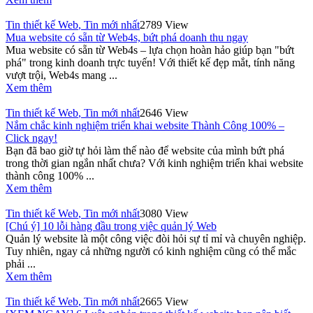
Tin thiết kế Web
,
Tin mới nhất
2789 View
Mua website có sẵn từ Web4s, bứt phá doanh thu ngay
Mua website có sẵn từ Web4s – lựa chọn hoàn hảo giúp bạn "bứt
phá" trong kinh doanh trực tuyến! Với thiết kế đẹp mắt, tính năng
vượt trội, Web4s mang ...
Xem thêm
Tin thiết kế Web
,
Tin mới nhất
2646 View
Nắm chắc kinh nghiệm triển khai website Thành Công 100% –
Click ngay!
Bạn đã bao giờ tự hỏi làm thế nào để website của mình bứt phá
trong thời gian ngắn nhất chưa? Với kinh nghiệm triển khai website
thành công 100% ...
Xem thêm
Tin thiết kế Web
,
Tin mới nhất
3080 View
[Chú ý] 10 lỗi hàng đầu trong việc quản lý Web
Quản lý website là một công việc đòi hỏi sự tỉ mỉ và chuyên nghiệp.
Tuy nhiên, ngay cả những người có kinh nghiệm cũng có thể mắc
phải ...
Xem thêm
Tin thiết kế Web
,
Tin mới nhất
2665 View