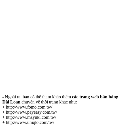
- Ngoài ra, bạn có thể tham khảo thêm
các trang web bán hàng
Đài Loan
chuyên về thời trang khác như:
+ http://www.fomo.com.tw/
+ http://www.payeasy.com.tw/
+ http://www.mayuki.com.tw/
+ http://www.uniqlo.com/tw/