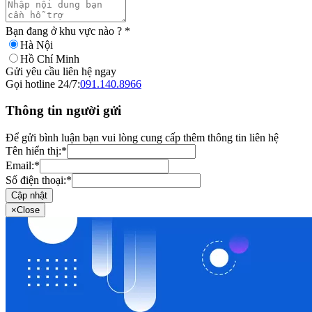
Bạn đang ở khu vực nào ?
*
Hà Nội
Hồ Chí Minh
Gửi yêu cầu liên hệ ngay
Gọi hotline 24/7:
091.140.8966
Thông tin người gửi
Để gửi bình luận bạn vui lòng cung cấp thêm thông tin liên hệ
Tên hiển thị:
*
Email:
*
Số điện thoại:
*
Cập nhật
×
Close