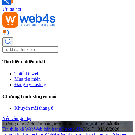
Ưu đã hot
Tìm kiếm nhiều nhất
Thiết kế web
Mua tên miền
Đăng ký hosting
Chương trình khuyến mãi
Khuyến mãi tháng 8
Yêu cầu gọi lại
Hướng dẫn cách bán hàng trên Shopee cho người mới bắt đầu
Tin thiết kế Web
Web bán hàng
Hướng dẫn
00:17 - 01/10/2020
Trang chủ
Tin thiết kế Web
Hướng dẫn cách bán hàng trên Shopee