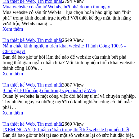
Tin thiết kế Web
,
Tin mới nhất
2794 View
Mua website có sẵn từ Web4s, bứt phá doanh thu ngay
Mua website có sẵn từ Web4s – lựa chọn hoàn hảo giúp bạn "bứt
phá" trong kinh doanh trực tuyến! Với thiết kế đẹp mắt, tính năng
vượt trội, Web4s mang ...
Xem thêm
Tin thiết kế Web
,
Tin mới nhất
2649 View
Nắm chắc kinh nghiệm triển khai website Thành Công 100% –
Click ngay!
Bạn đã bao giờ tự hỏi làm thế nào để website của mình bứt phá
trong thời gian ngắn nhất chưa? Với kinh nghiệm triển khai website
thành công 100% ...
Xem thêm
Tin thiết kế Web
,
Tin mới nhất
3087 View
[Chú ý] 10 lỗi hàng đầu trong việc quản lý Web
Quản lý website là một công việc đòi hỏi sự tỉ mỉ và chuyên nghiệp.
Tuy nhiên, ngay cả những người có kinh nghiệm cũng có thể mắc
phải ...
Xem thêm
Tin thiết kế Web
,
Tin mới nhất
2669 View
[XEM NGAY] 6 Luật cơ bản trong thiết kế website bạn nên biết
Bạn đã bao giờ tự hỏi tại sao một số website lại có sức hút đặc biệt,