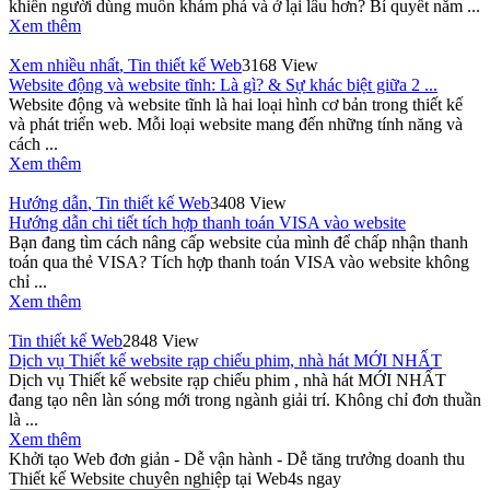
khiến người dùng muốn khám phá và ở lại lâu hơn? Bí quyết nằm ...
Xem thêm
Xem nhiều nhất
,
Tin thiết kế Web
3168 View
Website động và website tĩnh: Là gì? & Sự khác biệt giữa 2 ...
Website động và website tĩnh là hai loại hình cơ bản trong thiết kế
và phát triển web. Mỗi loại website mang đến những tính năng và
cách ...
Xem thêm
Hướng dẫn
,
Tin thiết kế Web
3408 View
Hướng dẫn chi tiết tích hợp thanh toán VISA vào website
Bạn đang tìm cách nâng cấp website của mình để chấp nhận thanh
toán qua thẻ VISA? Tích hợp thanh toán VISA vào website không
chỉ ...
Xem thêm
Tin thiết kế Web
2848 View
Dịch vụ Thiết kế website rạp chiếu phim, nhà hát MỚI NHẤT
Dịch vụ Thiết kế website rạp chiếu phim , nhà hát MỚI NHẤT
đang tạo nên làn sóng mới trong ngành giải trí. Không chỉ đơn thuần
là ...
Xem thêm
Khởi tạo Web đơn giản - Dễ vận hành - Dễ tăng trưởng doanh thu
Thiết kế Website chuyên nghiệp tại Web4s ngay