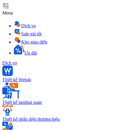
Menu
Dịch vụ
Sale giá tốt
Kho giao diện
Ưu đãi
Dịch vụ
Thiết kế Web4s
Thiết kế landing page
Thiết kế nhận diện thương hiệu