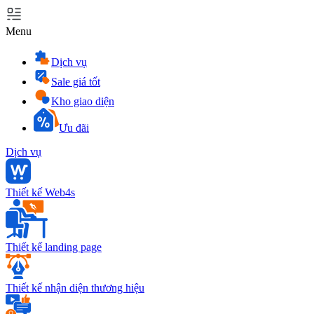
Menu
Dịch vụ
Sale giá tốt
Kho giao diện
Ưu đãi
Dịch vụ
Thiết kế Web4s
Thiết kế landing page
Thiết kế nhận diện thương hiệu