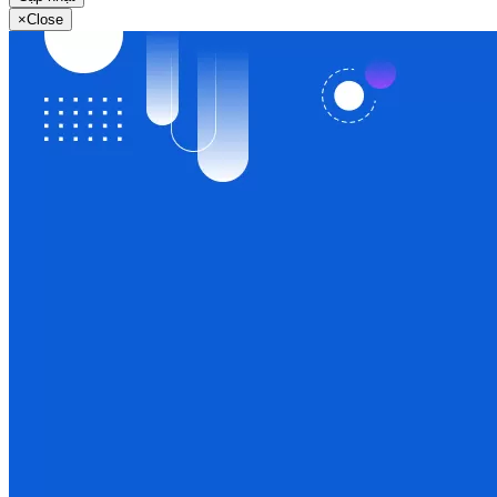
×
Close