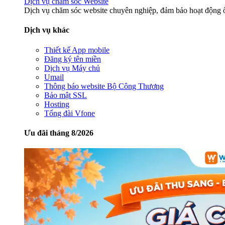
Dịch vụ chăm sóc Website
Dịch vụ chăm sóc website chuyên nghiệp, đảm bảo hoạt động ổ
Dịch vụ khác
Thiết kế App mobile
Đăng ký tên miền
Dịch vụ Máy chủ
Umail
Thông báo website Bộ Công Thương
Bảo mật SSL
Hosting
Tổng đài Vfone
Ưu đãi tháng 8/2026