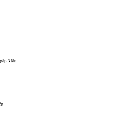
gấp 3 lần
ệp