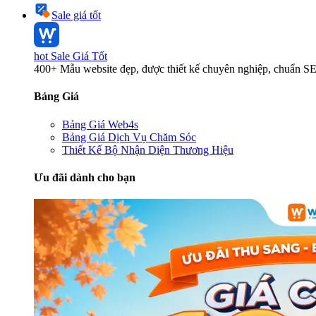
Sale giá tốt
hot
Sale Giá Tốt
400+ Mẫu website đẹp, được thiết kế chuyên nghiệp, chuẩn S
Bảng Giá
Bảng Giá Web4s
Bảng Giá Dịch Vụ Chăm Sóc
Thiết Kế Bộ Nhận Diện Thương Hiệu
Ưu đãi dành cho bạn