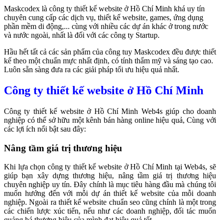
Maskcodex là công ty thiết kế website ở Hồ Chí Minh khá uy tín
chuyên cung cấp các dịch vụ, thiết kế website, games, ứng dụng
phần mềm di động,... cùng với nhiều các dự án khác ở trong nước
và nước ngoài, nhất là đối với các công ty Startup.
Hầu hết tất cả các sản phẩm của công tuy Maskcodex đều được thiết
kế theo một chuẩn mực nhất định, có tính thẩm mỹ và sáng tạo cao.
Luôn sẵn sàng đưa ra các giải pháp tối ưu hiệu quả nhất.
Công ty thiết kế website ở Hồ Chí Minh
Công ty thiết kế website ở Hồ Chí Minh Web4s giúp cho doanh
nghiệp có thể sở hữu một kênh bán hàng online hiệu quả, Cùng với
các lợi ích nổi bật sau đây:
Nâng tầm giá trị thương hiệu
Khi lựa chọn công ty thiết kế website ở Hồ Chí Minh tại Web4s, sẽ
giúp bạn xây dựng thương hiệu, nâng tầm giá trị thương hiệu
chuyên nghiệp uy tín. Đây chính là mục tiêu hàng đầu mà chúng tôi
muốn hướng đến với mỗi dự án thiết kế website của mỗi doanh
nghiệp. Ngoài ra thiết kế website chuẩn seo cũng chính là một trong
các chiến lược xúc tiến, nếu như các doanh nghiệp, đối tác muốn
quảng bá thương hiệu của mình đạt hiệu quả tốt.