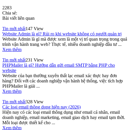
2283
Chia sẻ:
Bài viết liên quan
Tin mới nhất
147 View
Website Admin là gì? Rủi ro khi website không có người quản trị
Website Admin là gì mà được xem là một vị trí quan trọng trong quá
trình vận hành trang web? Thực tế, nhiều doanh nghiệp đầu tư ...
Xem thêm
Tin mới nhất
231 View
PHPMailer là gì? Hướng dẫn gửi email SMTP bằng PHP cho
website
Website của bạn thường xuyên thất lạc email xác thực hay đơn
hàng? Đối với các doanh nghiệp vận hành hệ thống, việc tích hợp
PHPMailer là giải ...
Xem thêm
Tin mới nhất
328 View
Các loại email thông dụng hiện nay (2026)
Hiện nay có các loại email thông dụng như email cá nhân, email
doanh nghiệp, email marketing, email giao dịch hay email tạm thời.
Mỗi loại được thiết kế cho ...
Xem thêm