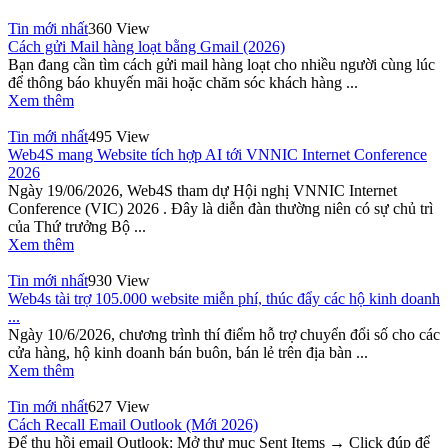
Tin mới nhất
360 View
Cách gửi Mail hàng loạt bằng Gmail (2026)
Bạn đang cần tìm cách gửi mail hàng loạt cho nhiều người cùng lúc
để thông báo khuyến mãi hoặc chăm sóc khách hàng ...
Xem thêm
Tin mới nhất
495 View
Web4S mang Website tích hợp AI tới VNNIC Internet Conference
2026
Ngày 19/06/2026, Web4S tham dự Hội nghị VNNIC Internet
Conference (VIC) 2026 . Đây là diễn đàn thường niên có sự chủ trì
của Thứ trưởng Bộ ...
Xem thêm
Tin mới nhất
930 View
Web4s tài trợ 105.000 website miễn phí, thúc đẩy các hộ kinh doanh
...
Ngày 10/6/2026, chương trình thí điểm hỗ trợ chuyển đổi số cho các
cửa hàng, hộ kinh doanh bán buôn, bán lẻ trên địa bàn ...
Xem thêm
Tin mới nhất
627 View
Cách Recall Email Outlook (Mới 2026)
Để thu hồi email Outlook: Mở thư mục Sent Items → Click đúp để