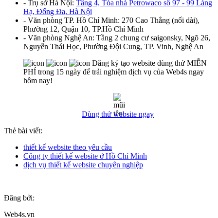
- Trụ sở Hà Nội:
Tầng 4, Tòa nhà Petrowaco số 97 - 99 Láng
Hạ, Đống Đa, Hà Nội
- Văn phòng TP. Hồ Chí Minh: 270 Cao Thắng (nối dài),
Phường 12, Quận 10, TP.Hồ Chí Minh
- Văn phòng Nghệ An: Tầng 2 chung cư saigonsky, Ngõ 26,
Nguyễn Thái Học, Phường Đội Cung, TP. Vinh, Nghệ An
Đăng ký tạo website dùng thử MIỄN
PHÍ trong 15 ngày để trải nghiệm dịch vụ của Web4s ngay
hôm nay!
Dùng thử website ngay
Thẻ bài viết:
thiết kế website theo yêu cầu
Công ty thiết kế website ở Hồ Chí Minh
dịch vụ thiết kế website chuyên nghiệp
Đăng bởi:
Web4s.vn