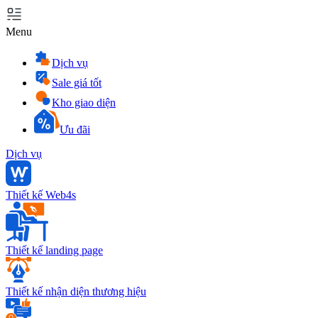
Menu
Dịch vụ
Sale giá tốt
Kho giao diện
Ưu đãi
Dịch vụ
Thiết kế Web4s
Thiết kế landing page
Thiết kế nhận diện thương hiệu