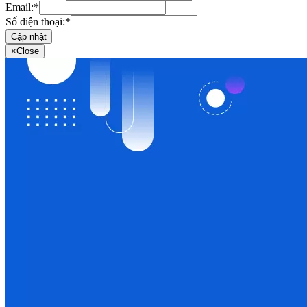
Email:
*
Số điện thoại:
*
Cập nhật
×
Close