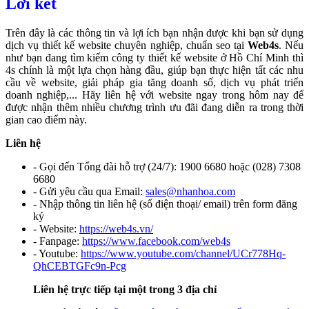
Lời kết
Trên đây là các thông tin và lợi ích bạn nhận được khi bạn sử dụng
dịch vụ thiết kế website chuyên nghiệp, chuẩn seo tại
Web4s
. Nếu
như bạn đang tìm kiếm công ty thiết kế website ở Hồ Chí Minh thì
4s chính là một lựa chọn hàng đầu, giúp bạn thực hiện tất các nhu
cầu về website, giải pháp gia tăng doanh số, dịch vụ phát triển
doanh nghiệp,... Hãy liên hệ với website ngay trong hôm nay để
được nhận thêm nhiều chương trình ưu đãi đang diễn ra trong thời
gian cao điểm này.
Liên hệ
- Gọi đến Tổng đài hỗ trợ (24/7): 1900 6680 hoặc (028) 7308
6680
- Gửi yêu cầu qua Email:
sales@nhanhoa.com
- Nhập thông tin liên hệ (số điện thoại/ email) trên form đăng
ký
- Website:
https://web4s.vn/
- Fanpage:
https://www.facebook.com/web4s
- Youtube:
https://www.youtube.com/channel/UCr778Hq-
QhCEBTGFc9n-Pcg
Liên hệ trực tiếp tại một trong 3 địa chỉ