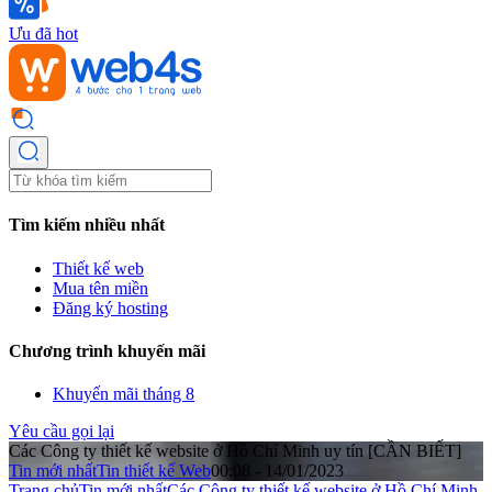
Ưu đã hot
Tìm kiếm nhiều nhất
Thiết kế web
Mua tên miền
Đăng ký hosting
Chương trình khuyến mãi
Khuyến mãi tháng 8
Yêu cầu gọi lại
Các Công ty thiết kế website ở Hồ Chí Minh uy tín [CẦN BIẾT]
Tin mới nhất
Tin thiết kế Web
00:08 - 14/01/2023
Trang chủ
Tin mới nhất
Các Công ty thiết kế website ở Hồ Chí Minh