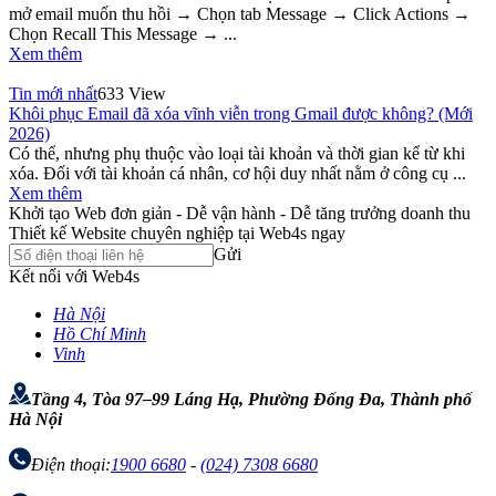
mở email muốn thu hồi → Chọn tab Message → Click Actions →
Chọn Recall This Message → ...
Xem thêm
Tin mới nhất
633 View
Khôi phục Email đã xóa vĩnh viễn trong Gmail được không? (Mới
2026)
Có thể, nhưng phụ thuộc vào loại tài khoản và thời gian kể từ khi
xóa. Đối với tài khoản cá nhân, cơ hội duy nhất nằm ở công cụ ...
Xem thêm
Khởi tạo Web đơn giản - Dễ vận hành - Dễ tăng trưởng doanh thu
Thiết kế Website chuyên nghiệp tại Web4s ngay
Gửi
Kết nối với Web4s
Hà Nội
Hồ Chí Minh
Vinh
Tầng 4, Tòa 97–99 Láng Hạ, Phường Đống Đa, Thành phố
Hà Nội
Điện thoại:
1900 6680
-
(024) 7308 6680